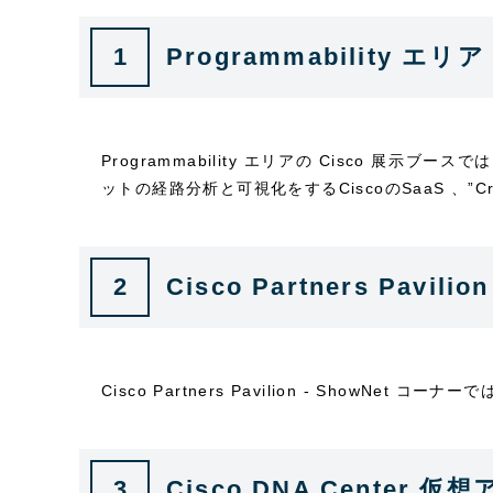
1
Programmability エリ
Programmability エリアの Cisco 展
ットの経路分析と可視化をするCiscoのSaaS 、”Crossw
2
Cisco Partners Pavili
Cisco Partners Pavilion - ShowNet
3
Cisco DNA Center 