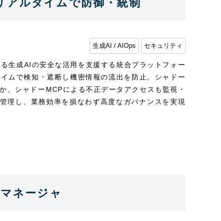
Iリスクをリアルタイムで防御・統制
生成AI / AIOps
セキュリティ
yは、企業における生成AIの安全な活用を支援する統合プラットフォー
タイムで検知・遮断し機密情報の流出を防止。シャドー
ほか、シャドーMCPによる不正データアクセスも監視・
一元管理し、業務効率を損なわず高度なガバナンスを実現
Cマネージャ