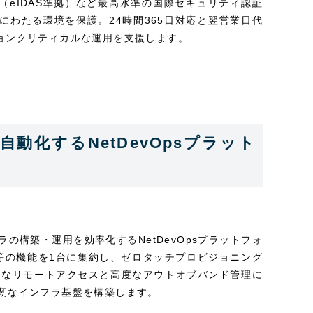
ria（eIDAS準拠）など最高水準の国際セキュリティ認証
岐にわたる環境を保護。24時間365日対応と翌営業日代
ッションクリティカルな運用を支援します。
全自動化するNetDevOpsプラット
インフラの構築・運用を効率化するNetDevOpsプラットフォ
等の機能を1台に集約し、ゼロタッチプロビジョニング
ュアなリモートアクセスと高度なアウトオブバンド管理に
靭なインフラ基盤を構築します。