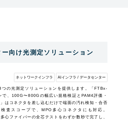
ンター向け光測定ソリューション
ネットワークインフラ
AIインフラ / データセンター
3つの光測定ソリューションを提供します。「FTBx-
で、100G〜800Gの幅広い規格検証とPAM4評価・
00」はコネクタを差し込むだけで端面の汚れ検知・合否
検査スコープで、MPO多心コネクタにも対応。
PO多心ファイバーの全芯テストをわずか数秒で完了し、