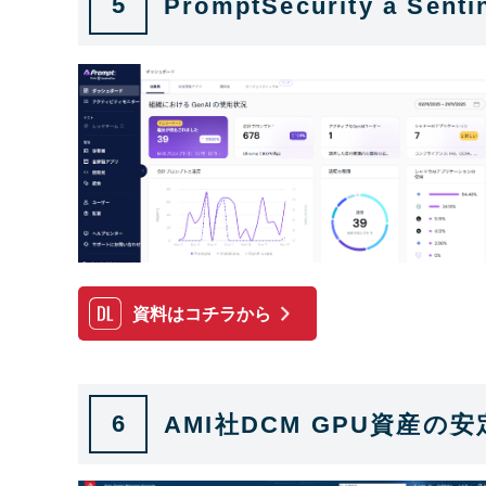
5
PromptSecurity a
資料はコチラから
6
AMI社DCM GPU資産