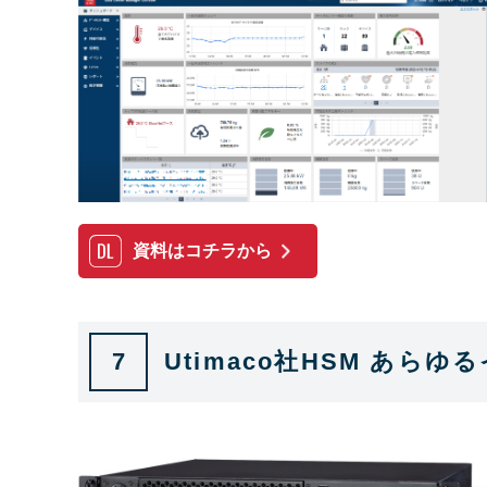
資料はコチラから
7
Utimaco社HSM あ