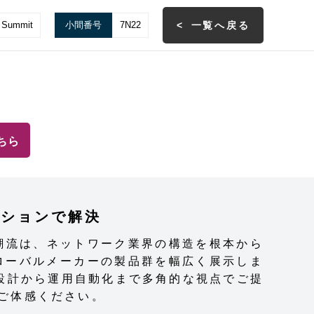
r Summit
小間番号
7N22
一覧へ戻る
ちら
ーションで解決
の潮流は、ネットワーク業界の構造を根本から
ローバルメーカーの製品群を幅広く展示しま
の設計から運用自動化まで多角的な視点でご提
でご体感ください。