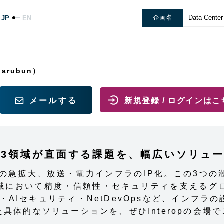
企画名
Data Cente
JP
EN
arubun）
メールする
新規登録 / ログインはこ
——3領域が直面する課題を、幅広いソリュ
ターの急拡大、放送・電力インフラのIP化。この3つ
域において精度・信頼性・セキュリティを支えるグ
・AIセキュリティ・NetDevOpsなど、インフラ
具体的なソリューションを、ぜひInteropの会場