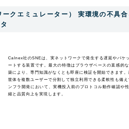
ネットワークエミュレーター） 実環境の不具
ータ
Calnex社のSNEは、実ネットワークで発生する遅延やパ
ートする装置です。最大の特徴はブラウザベースの直感的な
築により、専門知識がなくとも即座に検証を開始できます。最
筐体を複数ユーザーで分割して独立利用できる柔軟性も備えて
ンフラ開発において、実機投入前のプロトコル動作確認や
縮と品質向上を実現します。