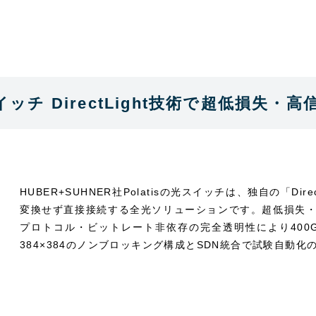
スイッチ DirectLight技術で超低損
HUBER+SUHNER社Polatisの光スイッチは、独自の「D
変換せず直接接続する全光ソリューションです。超低損失
プロトコル・ビットレート非依存の完全透明性により400
384×384のノンブロッキング構成とSDN統合で試験自動