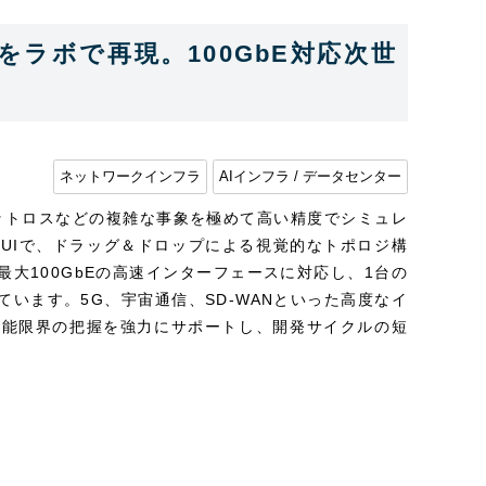
合をラボで再現。100GbE対応次世
ネットワークインフラ
AIインフラ / データセンター
ケットロスなどの複雑な事象を極めて高い精度でシミュレ
UIで、ドラッグ＆ドロップによる視覚的なトポロジ構
大100GbEの高速インターフェースに対応し、1台の
います。5G、宇宙通信、SD-WANといった高度なイ
性能限界の把握を強力にサポートし、開発サイクルの短