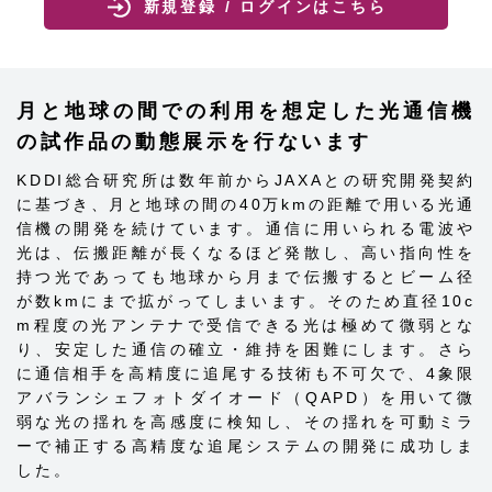
新規登録 / ログインはこちら
月と地球の間での利用を想定した光通信機
の試作品の動態展示を行ないます
KDDI総合研究所は数年前からJAXAとの研究開発契約
に基づき、月と地球の間の40万kmの距離で用いる光通
信機の開発を続けています。通信に用いられる電波や
光は、伝搬距離が長くなるほど発散し、高い指向性を
持つ光であっても地球から月まで伝搬するとビーム径
が数kmにまで拡がってしまいます。そのため直径10c
m程度の光アンテナで受信できる光は極めて微弱とな
り、安定した通信の確立・維持を困難にします。さら
に通信相手を高精度に追尾する技術も不可欠で、4象限
アバランシェフォトダイオード（QAPD）を用いて微
弱な光の揺れを高感度に検知し、その揺れを可動ミラ
ーで補正する高精度な追尾システムの開発に成功しま
した。