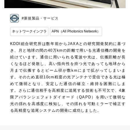
#新規製品・サービス
ネットワークインフラ
APN（All Photonics Network）
KDDI総合研究所は数年前からJAXAとの研究開発契約に基づ
き、月と地球の間の40万kmの距離で用いる光通信機の開発を
続けています。通信に用いられる電波や光は、伝搬距離が長
くなるほど発散し、高い指向性を持つ光であっても地球から
月まで伝搬するとビーム径が数kmにまで拡がってしまいま
す。そのため直径10cm程度の光アンテナで受信できる光は極
めて微弱となり、安定した通信の確立・維持を困難にしま
す。さらに通信相手を高精度に追尾する技術も不可欠で、4象
限アバランシェフォトダイオード（QAPD）を用いて微弱な
光の揺れを高感度に検知し、その揺れを可動ミラーで補正す
る高精度な追尾システムの開発に成功しました。