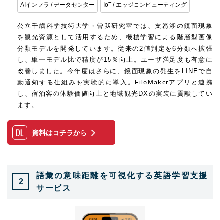
AIインフラ / データセンター
IoT / エッジコンピューティング
公立千歳科学技術大学・曽我研究室では、支笏湖の鏡面現象
を観光資源として活用するため、機械学習による階層型画像
分類モデルを開発しています。従来の2値判定を6分類へ拡張
し、単一モデル比で精度が15％向上。ユーザ満足度も有意に
改善しました。今年度はさらに、鏡面現象の発生をLINEで自
動通知する仕組みを実験的に導入。FileMakerアプリと連携
し、宿泊客の体験価値向上と地域観光DXの実装に貢献してい
ます。
資料はコチラから
語彙の意味距離を可視化する英語学習支援
2
サービス