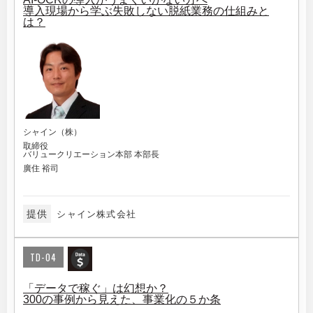
導入現場から学ぶ失敗しない脱紙業務の仕組みと
は？
シャイン（株）
取締役
バリュークリエーション本部 本部長
廣住 裕司
提供
シャイン株式会社
TD-04
「データで稼ぐ」は幻想か？
300の事例から見えた、事業化の５か条