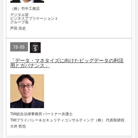
（株）竹中工務店
デジタル室
ビジネスアプリケーション１
グループ長
芦田 浩史
TD-05
「データ・マネタイズに向けたビッグデータの利活
用とガバナンス」
TMI総合法律事務所 パートナー弁護士
TMIプライバシー＆セキュリティコンサルティング（株） 代表取締役
大井 哲也