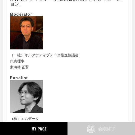
ョン
Moderator
（一社）オルタナティブデータ推進協議会
代表理事
東海林 正賢
Panelist
（株）エムデータ
ライフログ総合研究所 所長
MY PAGE
会期終了
梅田 仁