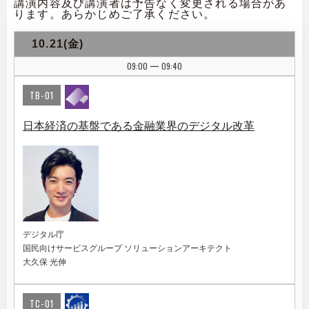
講演内容及び講演者は予告なく変更される場合があ
ります。あらかじめご了承ください。
10.21(金)
09:00
09:40
|
TB-01
日本経済の基盤である金融業界のデジタル改革
デジタル庁
国民向けサービスグループ ソリューションアーキテクト
大久保 光伸
TC-01