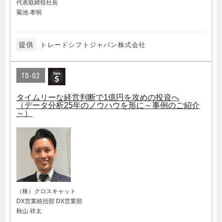
代表取締役社長
菊池 孝明
提供
トレードシフトジャパン株式会社
TD-02
タイムリーな経営判断で1億円を攻めの投資へ
（データ分析25年のノウハウを形に～事例のご紹介
～）
（株）クロスキャット
DX営業統括部 DX営業部
秋山 祥太