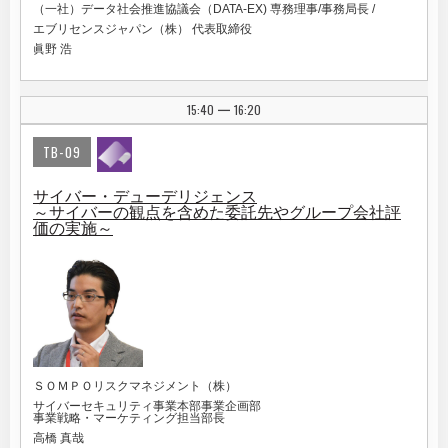
（一社）データ社会推進協議会（DATA-EX) 専務理事/事務局長 /
エブリセンスジャパン（株） 代表取締役
眞野 浩
15:40
16:20
|
TB-09
サイバー・デューデリジェンス
～サイバーの観点を含めた委託先やグループ会社評
価の実施～
ＳＯＭＰＯリスクマネジメント（株）
サイバーセキュリティ事業本部事業企画部
事業戦略・マーケティング担当部長
高橋 真哉