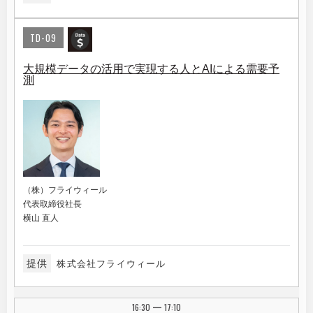
TD-09
大規模データの活用で実現する人とAIによる需要予
測
（株）フライウィール
代表取締役社長
横山 直人
提供
株式会社フライウィール
16:30
17:10
|