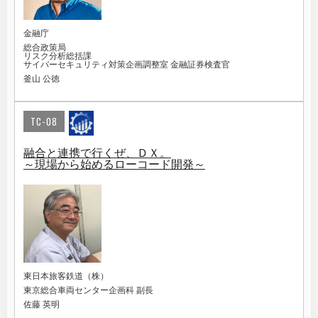
金融庁
総合政策局
リスク分析総括課
サイバーセキュリティ対策企画調整室 金融証券検査官
釜山 公徳
TC-08
融合と連携で行くぜ、ＤＸ。
～現場から始めるローコード開発～
東日本旅客鉄道（株）
東京総合車両センター企画科 副長
佐藤 英明