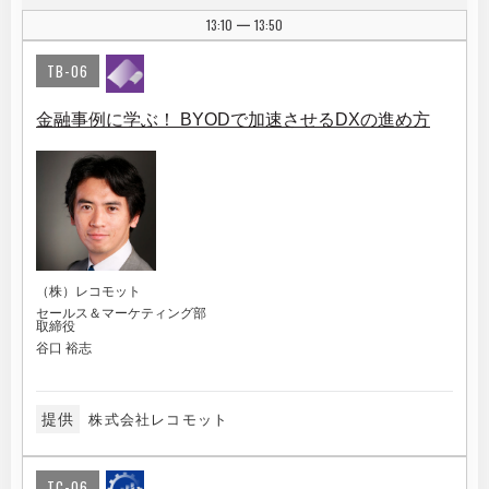
13:10
13:50
|
TB-06
金融事例に学ぶ！ BYODで加速させるDXの進め方
（株）レコモット
セールス＆マーケティング部
取締役
谷口 裕志
提供
株式会社レコモット
TC-06