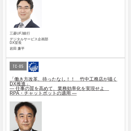
三菱UFJ銀行
デジタルサービス企画部
DX室長
岩田 廉平
TC-05
「働き方改革、待ったなし！！ 竹中工務店が描く
DX推進」
― 仕事の質を高めて、業務効率化を実現せよ
RPA・チャットボットの適用 ―