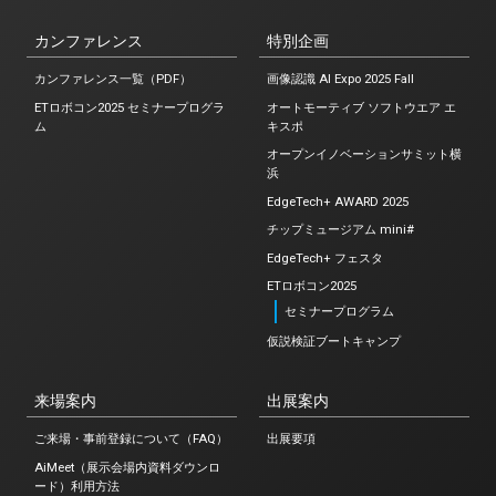
カンファレンス
特別企画
カンファレンス一覧（PDF）
画像認識 AI Expo 2025 Fall
ETロボコン2025 セミナープログラ
オートモーティブ ソフトウエア エ
ム
キスポ
オープンイノベーションサミット横
浜
EdgeTech+ AWARD 2025
チップミュージアム mini#
EdgeTech+ フェスタ
ETロボコン2025
セミナープログラム
仮説検証ブートキャンプ
来場案内
出展案内
ご来場・事前登録について（FAQ）
出展要項
AiMeet（展示会場内資料ダウンロ
ード）利用方法