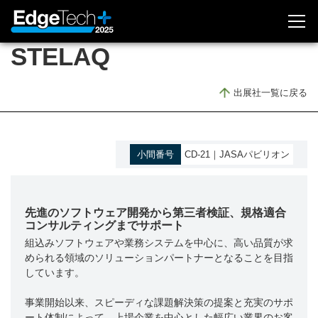
STELAQ
出展のお問い合わせ
出展社一覧に戻る
視聴登録・ログイン
開催概要
小間番号
CD-21｜JASAパビリオン
開催概要
EdgeTech+ とは
先進のソフトウェア開発から第三者検証、規格適合
委員会メンバー
コンサルティングまでサポート
アクセス
組込みソフトウェアや業務システムを中心に、高い品質が求
められる領域のソリューションパートナーとなることを目指
メディアスポンサー
しています。
事業開始以来、スピーディな課題解決策の提案と充実のサポ
出展社情報
ート体制によって、上場企業を中心とした幅広い業界のお客