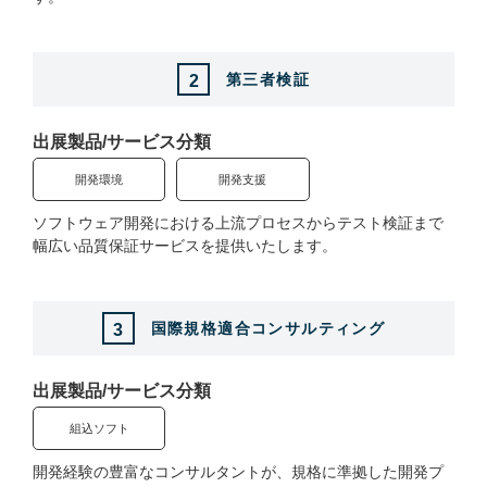
EdgeTech+ AWARD 2025
チップミュージアム mini#
第三者検証
2
EdgeTech+ フェスタ
ETロボコン2025
出展製品/サービス分類
セミナープログラム
開発環境
開発支援
仮説検証ブートキャンプ
ソフトウェア開発における上流プロセスからテスト検証まで
幅広い品質保証サービスを提供いたします。
来場案内
ご来場・事前登録について（FAQ）
国際規格適合コンサルティング
3
AiMeet（展示会場内資料ダウンロード）利用方法
来場登録用紙ダウンロード（PDF）
出展製品/サービス分類
アーカイブ配信視聴について
組込ソフト
開発経験の豊富なコンサルタントが、規格に準拠した開発プ
出展案内