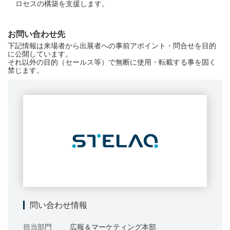
ロセスの構築を支援します。
出展要項
お問い合わせ先
プレス
下記情報は来場者から出展者への事前アポイント・問合せを目的
に公開しています。
それ以外の目的（セールス等）で無断に使用・転載する事を固く
プレスの皆様へ
禁じます。
ロゴ・ダウンロード
ご案内・お知らせ
事務局からのお知らせ一覧
英文での広告案内にご注意
問い合わせ情報
English
担当部門
広報＆マーケティング本部