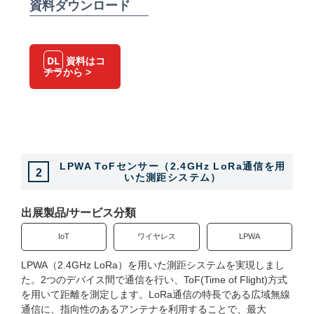
資料ダウンロード
出展要項
プレス
DL
資料はコ
チラから >
プレスの皆様へ
ロゴ・ダウンロード
ご案内・お知らせ
LPWA ToFセンサー（2.4GHz LoRa通信を用
2
事務局からのお知らせ一覧
いた測距システム）
英文での広告案内にご注意
出展製品/サービス分類
IoT
ワイヤレス
LPWA
LPWA（2.4GHz LoRa）を用いた測距システムを実現しまし
た。2つのデバイス間で通信を行い、ToF(Time of Flight)方式
English
を用いて距離を測定します。LoRa通信の特長である広域無線
通信に、指向性のあるアンテナを利用することで、最大