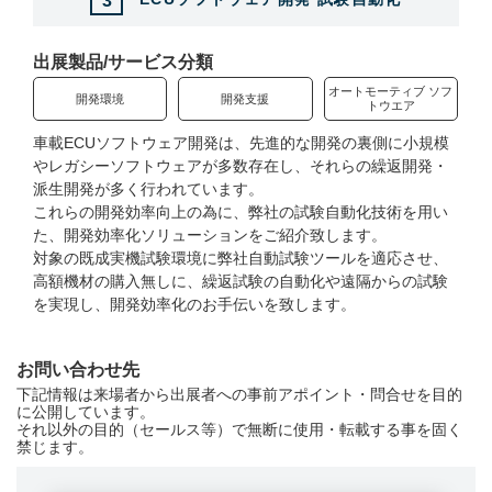
3
出展製品/サービス分類
オートモーティブ ソフ
開発環境
開発支援
トウエア
車載ECUソフトウェア開発は、先進的な開発の裏側に小規模
やレガシーソフトウェアが多数存在し、それらの繰返開発・
派生開発が多く行われています。
これらの開発効率向上の為に、弊社の試験自動化技術を用い
た、開発効率化ソリューションをご紹介致します。
対象の既成実機試験環境に弊社自動試験ツールを適応させ、
高額機材の購入無しに、繰返試験の自動化や遠隔からの試験
を実現し、開発効率化のお手伝いを致します。
お問い合わせ先
下記情報は来場者から出展者への事前アポイント・問合せを目的
に公開しています。
それ以外の目的（セールス等）で無断に使用・転載する事を固く
禁じます。