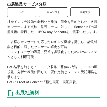
出展製品/サービス分類
EdgeTech+ AWARD 2025
IoT
組込ソフト
開発支援
チップミュージアム mini#
EdgeTech+ フェスタ
社会インフラ設備の老朽化と維持・保全を目的とした、各種
センサーによる点検・監視ニーズに対して、Sensor IoTの基
ETロボコン2025
盤技術に着目した、1BOX any Sensorsをご提案いたします。
セミナープログラム
・多様なセンサーに対応したロギング機能を提供し、計測対
仮説検証ブートキャンプ
象と目的に適したセンサーの選定が可能
・エンドユーザの課題・要望を具現化するためのPoCシステ
ムとして利用可能
来場案内
PoC結果を踏まえて、データ収集・蓄積の機能、データの可
ご来場・事前登録について（FAQ）
視化・分析の機能に関して、要件定義とシステム受託開発を
AiMeet（展示会場内資料ダウンロード）利用方法
承ります。
PoC：Proof of Concept「概念実証・実証実験」
来場登録用紙ダウンロード（PDF）
アーカイブ配信視聴について
出展社資料
出展案内