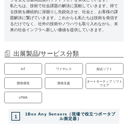
出展社一覧／フロアレイアウト（会場MAP PDF）
私たちは、技術で社会課題の解決に貢献していきます。持て
る技術を継続的に深掘りし先鋭化させ、社会と、お客様の課
カオスマップ（PDF）
題解決に繋げていきます。これからも私たちは技術を発信す
コア技術編
るだけでなく、社外の技術やノウハウも取り入れながら、未
来の社会インフラへ新しい価値を提供していきます。
プラス技術編
パビリオンMAP
出展製品/サービス分類
カンファレンス
カンファレンス一覧（PDF）
IoT
ワイヤレス
組込ソフト
ETロボコン2025 セミナープログラム
オートモーティブ ソフト
開発環境
開発支援
ウエア
特別企画
LPWA
画像認識 AI Expo 2025 Fall
1Box Any Sensors（現場で役立つポータブ
オートモーティブ ソフトウエア エキスポ
1
ル測定器）
オープンイノベーションサミット横浜