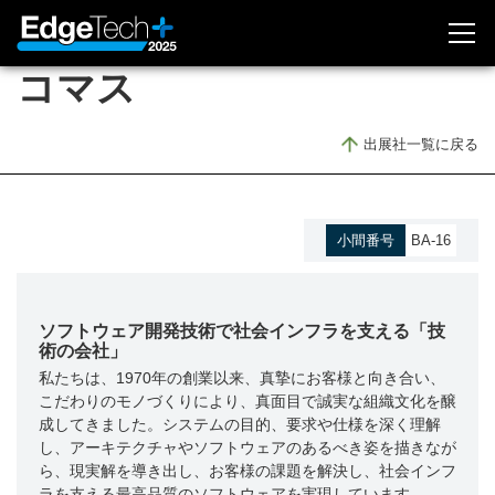
コマス
出展のお問い合わせ
出展社一覧に戻る
視聴登録・ログイン
開催概要
小間番号
BA-16
開催概要
EdgeTech+ とは
ソフトウェア開発技術で社会インフラを支える「技
委員会メンバー
術の会社」
アクセス
私たちは、1970年の創業以来、真摯にお客様と向き合い、
こだわりのモノづくりにより、真面目で誠実な組織文化を醸
メディアスポンサー
成してきました。システムの目的、要求や仕様を深く理解
し、アーキテクチャやソフトウェアのあるべき姿を描きなが
ら、現実解を導き出し、お客様の課題を解決し、社会インフ
出展社情報
ラを支える最高品質のソフトウェアを実現しています。