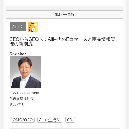
10:55
11:15
|
A2-02
SEOからGEOへ：AI時代のEコマースと商品情報管
理の新潮流
Speaker
（株）Contentserv
代表取締役社長
渡辺 信明
OMO/O2O
AI / 生成AI
CX