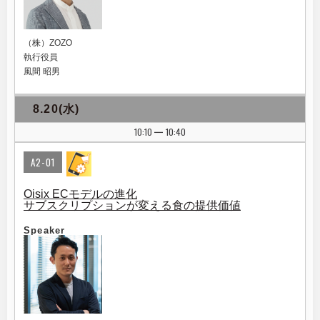
（株）ZOZO
執行役員
風間 昭男
8.20(水)
10:10
10:40
|
A2-01
Oisix ECモデルの進化
サブスクリプションが変える食の提供価値
Speaker