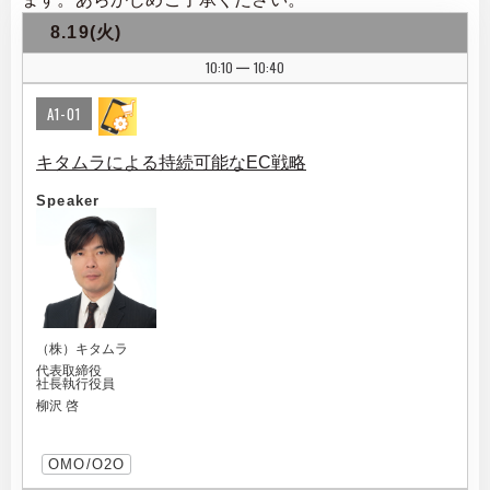
8.19(火)
10:10
10:40
|
A1-01
キタムラによる持続可能なEC戦略
Speaker
（株）キタムラ
代表取締役
社長執行役員
柳沢 啓
OMO/O2O