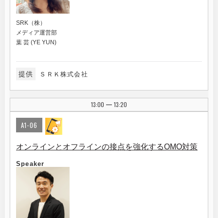
SRK（株）
メディア運営部
葉 芸 (YE YUN)
提供
ＳＲＫ株式会社
13:00
13:20
|
A1-06
オンラインとオフラインの接点を強化するOMO対策
Speaker