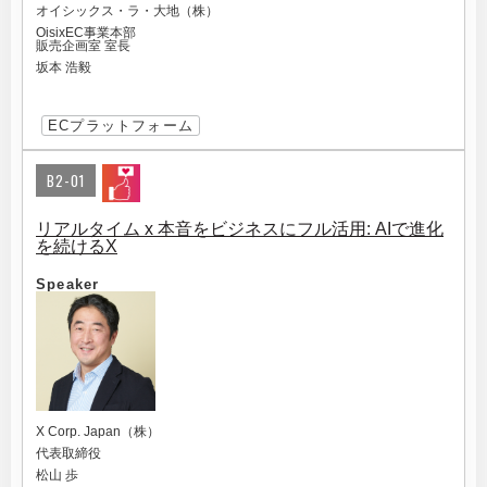
オイシックス・ラ・大地（株）
OisixEC事業本部
販売企画室 室長
坂本 浩毅
ECプラットフォーム
B2-01
リアルタイム x 本音をビジネスにフル活用: AIで進化
を続けるX
Speaker
X Corp. Japan（株）
代表取締役
松山 歩