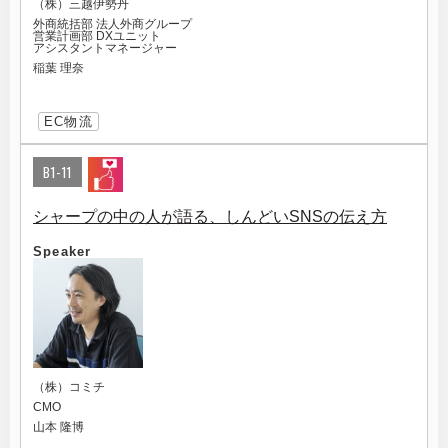
（株）三越伊勢丹
外商統括部 法人外商グループ
営業計画部 DXユニット
アシスタントマネージャー
稲葉 理奈
EC物流
B1-11
シャープの中の人が語る、しんどいSNSの伝え方
Speaker
（株）コミチ
CMO
山本 隆博