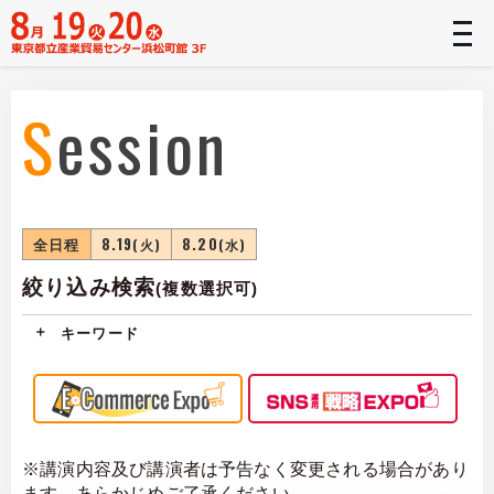
t
n
Session
全日程
8.19
8.20
(火)
(水)
絞り込み検索
(複数選択可)
キーワード
※講演内容及び講演者は予告なく変更される場合があり
ます。あらかじめご了承ください。