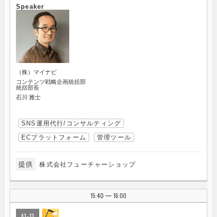
Speaker
（株）マイナビ
コンテンツ戦略企画統括部
統括部長
石川 雅士
SNS運用代行/コンサルティング
ECプラットフォーム
管理ツール
提供
株式会社フューチャーショップ
15:40
16:00
|
A1-11