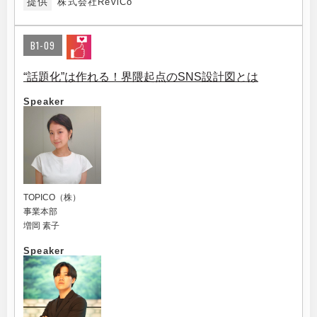
提供
株式会社ReviCo
B1-09
“話題化”は作れる！界隈起点のSNS設計図とは
Speaker
TOPICO（株）
事業本部
増岡 素子
Speaker