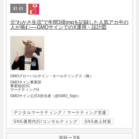
B1-01
元“わかさ生活”で年間3億impを記録した人気アカ中の
人が挑む──GMOサインでのX運用・設計図
GMOグローバルサイン・ホールディングス（株）
GMOサイン事業部
事業統括SC
マーケティングG
GMOサイン公式X担当者（@GMO_Sign）
デジタルマーケティング / マーケティング支援
SNS運用代行/コンサルティング
SNS炎上対策
10:55
11:15
|