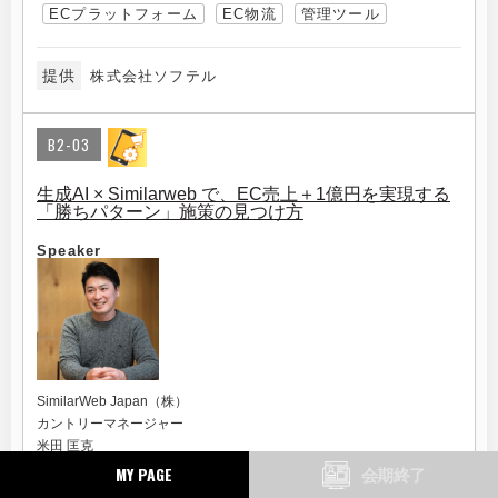
ECプラットフォーム
EC物流
管理ツール
提供
株式会社ソフテル
B2-03
生成AI × Similarweb で、EC売上＋1億円を実現する
「勝ちパターン」施策の見つけ方
Speaker
SimilarWeb Japan（株）
カントリーマネージャー
米田 匡克
MY PAGE
会期終了