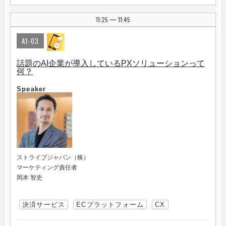
11:25
11:45
|
A1-03
話題のAI企業が導入しているPXソリューションって
何？
Speaker
ストライプジャパン（株）
マーケティング責任者
岡本 智史
決済サービス
ECプラットフォーム
CX