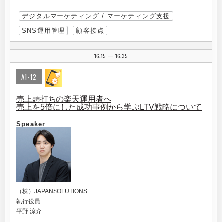
デジタルマーケティング / マーケティング支援
SNS運用管理
顧客接点
16:15
16:35
|
A1-12
売上頭打ちの楽天運用者へ
売上を5倍にした成功事例から学ぶLTV戦略について
Speaker
（株）JAPANSOLUTIONS
執行役員
平野 涼介