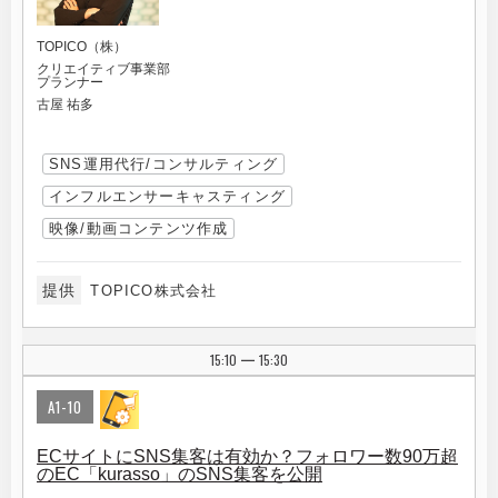
TOPICO（株）
クリエイティブ事業部
プランナー
古屋 祐多
SNS運用代行/コンサルティング
インフルエンサーキャスティング
映像/動画コンテンツ作成
提供
TOPICO株式会社
15:10
15:30
|
A1-10
ECサイトにSNS集客は有効か？フォロワー数90万超
のEC「kurasso」のSNS集客を公開