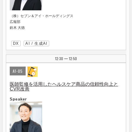
（株）セブン＆アイ・ホールディングス
広報部
鈴木 大徳
DX
AI / 生成AI
12:30
12:50
|
A1-05
医師監修を活用したヘルスケア商品の信頼性向上と
CVR改善
Speaker