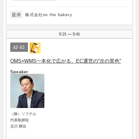
提供
株式会社on the bakery
11:25
11:45
|
A2-03
OMS×WMS一本化で広がる、EC運営の“次の景色”
Speaker
（株）ソフテル
代表取締役
北川 輝信