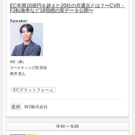
EC年商10億円を超えた20社の共通点とは？〜CVR・
F2転換率など16指標の実データ公開〜
Speaker
W2（株）
マーケティング部 部長
樽澤 寛人
ECプラットフォーム
提供
W2株式会社
14:40
15:00
|