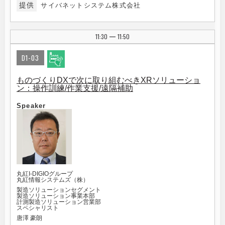
提供
サイバネットシステム株式会社
11:30
11:50
|
D1-03
ものづくりDXで次に取り組むべきXRソリューショ
ン：操作訓練/作業支援/遠隔補助
Speaker
丸紅I-DIGIOグループ
丸紅情報システムズ（株）
製造ソリューションセグメント
製造ソリューション事業本部
計測製造ソリューション営業部
スペシャリスト
唐澤 豪朗