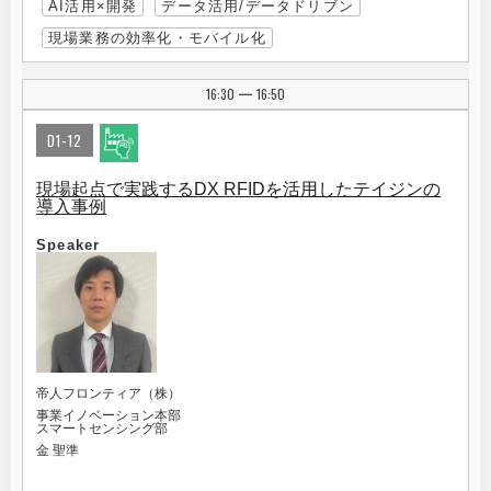
AI活用×開発
データ活用/データドリブン
現場業務の効率化・モバイル化
16:30
16:50
|
D1-12
現場起点で実践するDX RFIDを活用したテイジンの
導入事例
Speaker
帝人フロンティア（株）
事業イノベーション本部
スマートセンシング部
金 聖準