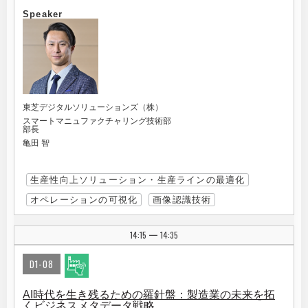
Speaker
東芝デジタルソリューションズ（株）
スマートマニュファクチャリング技術部
部長
亀田 智
生産性向上ソリューション・生産ラインの最適化
オペレーションの可視化
画像認識技術
14:15
14:35
|
D1-08
AI時代を生き残るための羅針盤：製造業の未来を拓
くビジネスメタデータ戦略