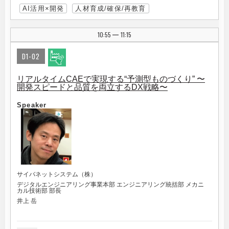
AI活用×開発
人材育成/確保/再教育
10:55
11:15
|
D1-02
リアルタイムCAEで実現する“予測型ものづくり” 〜
開発スピードと品質を両立するDX戦略〜
Speaker
サイバネットシステム（株）
デジタルエンジニアリング事業本部 エンジニアリング統括部 メカニ
カル技術部 部長
井上 岳