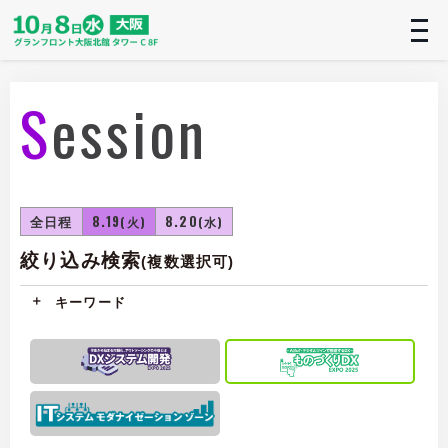
t
n
Session
全日程
8.19
8.20
(火)
(水)
絞り込み検索
(複数選択可)
キーワード