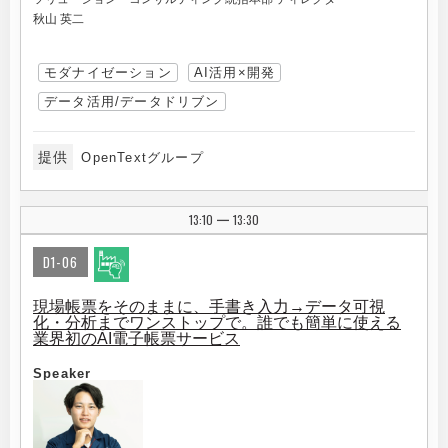
秋山 英二
モダナイゼーション
AI活用×開発
データ活用/データドリブン
提供
OpenTextグループ
13:10
13:30
|
D1-06
現場帳票をそのままに、手書き入力→データ可視
化・分析までワンストップで。誰でも簡単に使える
業界初のAI電子帳票サービス
Speaker