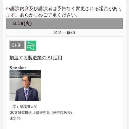
※講演内容及び講演者は予告なく変更される場合があり
ます。あらかじめご了承ください。
8.19(火)
10:10
10:40
|
D1-01
加速する製造業の AI 活用
Speaker
（学）早稲田大学
GCS 研究機構 上級研究員（研究院教授）
速水 悟