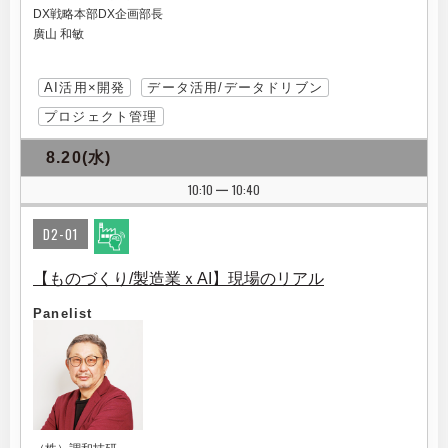
DX戦略本部DX企画部長
廣山 和敏
AI活用×開発
データ活用/データドリブン
プロジェクト管理
8.20(水)
10:10
10:40
|
D2-01
【ものづくり/製造業ｘAI】現場のリアル
Panelist