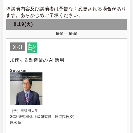
※講演内容及び講演者は予告なく変更される場合があり
ます。あらかじめご了承ください。
8.19(火)
10:10
10:40
|
D1-01
加速する製造業の AI 活用
Speaker
（学）早稲田大学
GCS 研究機構 上級研究員（研究院教授）
速水 悟