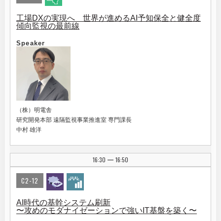
工場DXの実現へ 世界が進めるAI予知保全と健全度
傾向監視の最前線
Speaker
（株）明電舎
研究開発本部 遠隔監視事業推進室 専門課長
中村 雄洋
16:30
16:50
|
C2-12
AI時代の基幹システム刷新
〜攻めのモダナイゼーションで強いIT基盤を築く〜