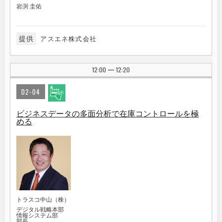
岩渕 圭佑
提供
アスエネ株式会社
12:00
12:20
|
D2-04
ビジネスデータの多面分析で在庫コントロールを極
める
トラスコ中山（株）
デジタル戦略本部
情報システム部
部長