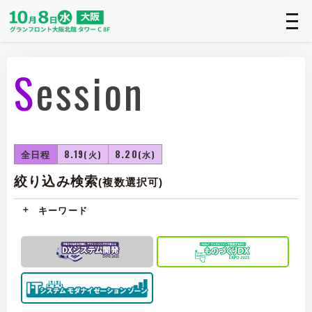
t
n
Session
全日程
8.19
8.20
(火)
(水)
絞り込み検索
(複数選択可)
キーワード