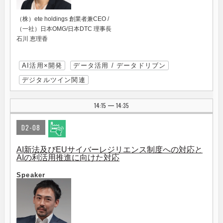
（株）ete holdings 創業者兼CEO /
（一社）日本OMG/日本DTC 理事長
石川 恵理香
AI活用×開発
データ活用 / データドリブン
デジタルツイン関連
14:15
14:35
|
D2-08
AI新法及びEUサイバーレジリエンス制度への対応と
AIの利活用推進に向けた対応
Speaker