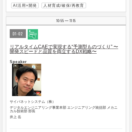
AI活用×開発
人材育成/確保/再教育
10:55
11:15
|
D1-02
リアルタイムCAEで実現する“予測型ものづくり” 〜
開発スピードと品質を両立するDX戦略〜
Speaker
サイバネットシステム（株）
デジタルエンジニアリング事業本部 エンジニアリング統括部 メカニ
カル技術部 部長
井上 岳