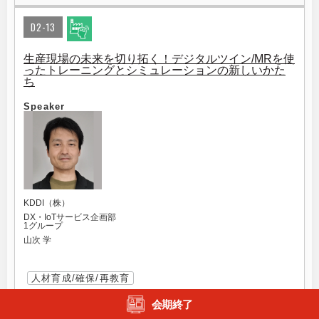
D2-13
生産現場の未来を切り拓く！デジタルツイン/MRを使
ったトレーニングとシミュレーションの新しいかた
ち
Speaker
KDDI（株）
DX・IoTサービス企画部
1グループ
山次 学
人材育成/確保/再教育
VR・AR 技術(ウェアラブルデバイス等)
会期終了