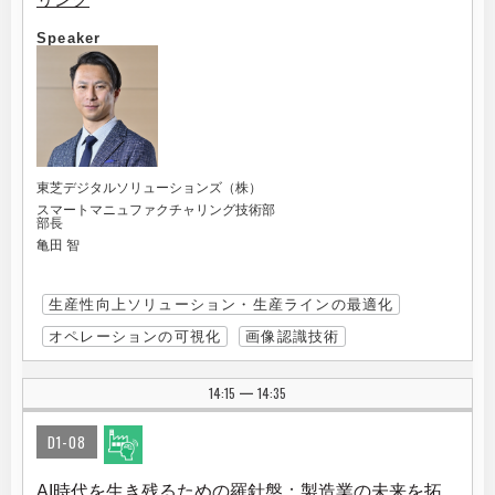
Speaker
東芝デジタルソリューションズ（株）
スマートマニュファクチャリング技術部
部長
亀田 智
生産性向上ソリューション・生産ラインの最適化
オペレーションの可視化
画像認識技術
14:15
14:35
|
D1-08
AI時代を生き残るための羅針盤：製造業の未来を拓