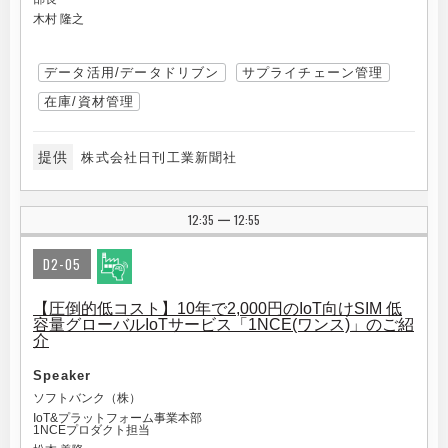
木村 隆之
データ活用/データドリブン
サプライチェーン管理
在庫/資材管理
提供
株式会社日刊工業新聞社
12:35
12:55
|
D2-05
【圧倒的低コスト】10年で2,000円のIoT向けSIM 低
容量グローバルIoTサービス「1NCE(ワンス)」のご紹
介
Speaker
ソフトバンク（株）
IoT&プラットフォーム事業本部
1NCEプロダクト担当