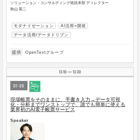
ソリューション・コンサルティング統括本部 ディレクター
秋山 英二
モダナイゼーション
AI活用×開発
データ活用/データドリブン
提供
OpenTextグループ
13:10
13:30
|
D1-06
現場帳票をそのままに、手書き入力→データ可視
化・分析までワンストップで。誰でも簡単に使える
業界初のAI電子帳票サービス
Speaker