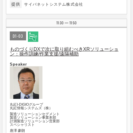
提供
サイバネットシステム株式会社
11:30
11:50
|
D1-03
ものづくりDXで次に取り組むべきXRソリューショ
ン：操作訓練/作業支援/遠隔補助
Speaker
丸紅I-DIGIOグループ
丸紅情報システムズ（株）
製造ソリューションセグメント
製造ソリューション事業本部
計測製造ソリューション営業部
スペシャリスト
唐澤 豪朗