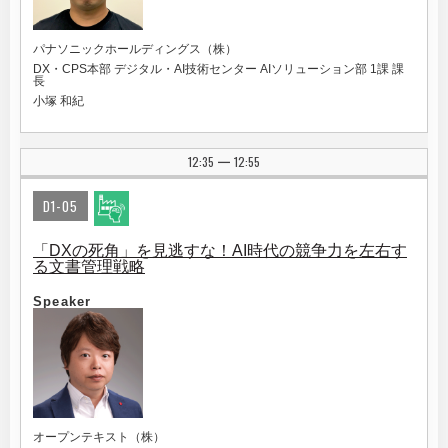
パナソニックホールディングス（株）
DX・CPS本部 デジタル・AI技術センター AIソリューション部 1課 課
長
小塚 和紀
12:35
12:55
|
D1-05
「DXの死角」を見逃すな！AI時代の競争力を左右す
る文書管理戦略
Speaker
オープンテキスト（株）