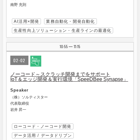
南野 充則
AI活用×開発
業務自動化・開発自動化
生産性向上ソリューション・生産ラインの最適化
10:55
11:15
|
D2-02
ノーコード～スクラッチ開発までをサポート
IoT＆エッジ開発＆実行環境「SpeeDBee Synapse」
Speaker
（株）ソルティスター
代表取締役
岩井 昇一
ローコード・ノーコード開発
データ活用 / データドリブン