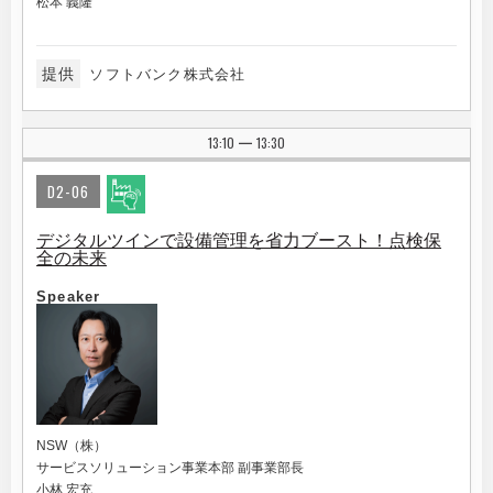
松本 義隆
提供
ソフトバンク株式会社
13:10
13:30
|
D2-06
デジタルツインで設備管理を省力ブースト！点検保
全の未来
Speaker
NSW（株）
サービスソリューション事業本部 副事業部長
小林 宏充