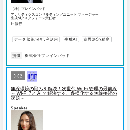
（株）ブレインパッド
アナリティクスコンサルティングユニット マネージャー
生成AIタスクフォース責任者
辻 陽行
データ収集/分析/利活用
生成AI
意思決定/精度
提供
株式会社ブレインパッド
D-02
無線環境の悩みを解決！次世代 Wi-Fi 管理の最前線
～ Wi-Fi 7と AI で解決する、多様化する無線接続の
課題～
Speaker