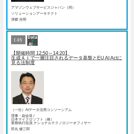
アマゾンウェブサービスジャパン（同）
ソリューションアーキテクト
津郷 光明
E-05
【開催時間 12:50～14:20】
生成ＡＩで一層注目されるデータ基盤とEU AI Actに
見る法制度
（一社）AIデータ活用コンソーシアム
理事・副会長 /
日本マイクロソフト（株）
業務執行役員 ナショナルテクノロジーオフィサー
田丸 健三郎