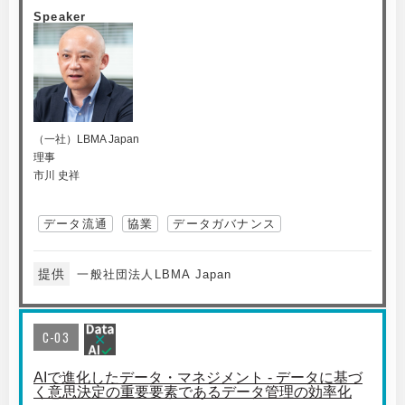
Speaker
（一社）LBMA Japan
理事
市川 史祥
データ流通
協業
データガバナンス
提供
一般社団法人LBMA Japan
C-03
AIで進化したデータ・マネジメント - データに基づ
く意思決定の重要要素であるデータ管理の効率化