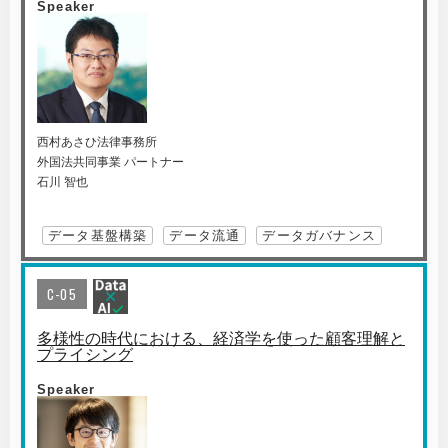
Speaker
西村あさひ法律事務所
外国法共同事業 パートナー
石川 智也
データ基盤構築
データ流通
データガバナンス
C-05
多様性の時代における、経済学を使った顧客理解と
プライシング
Speaker