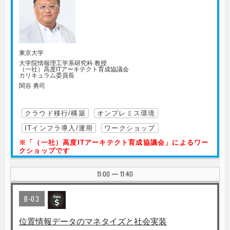
東京大学
大学院情報理工学系研究科 教授
（一社）高度ITアーキテクト育成協議会
カリキュラム委員長
関谷 勇司
クラウド移行/構築
オンプレミス環境
ITインフラ導入/運用
ワークショップ
※「（一社）高度ITアーキテクト育成協議会」によるワー
クショップです
11:00
11:40
|
B-03
位置情報データのマネタイズと社会実装