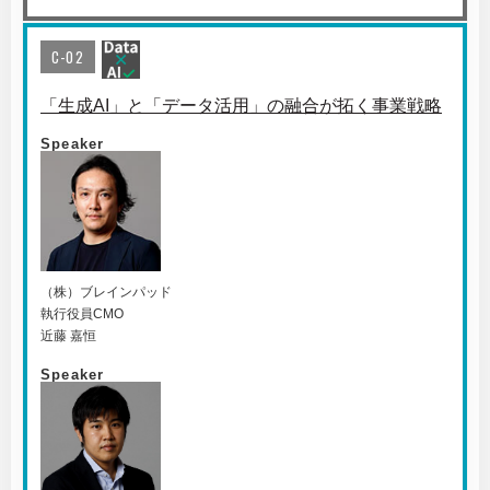
C-02
「生成AI」と「データ活用」の融合が拓く事業戦略
Speaker
（株）ブレインパッド
執行役員CMO
近藤 嘉恒
Speaker