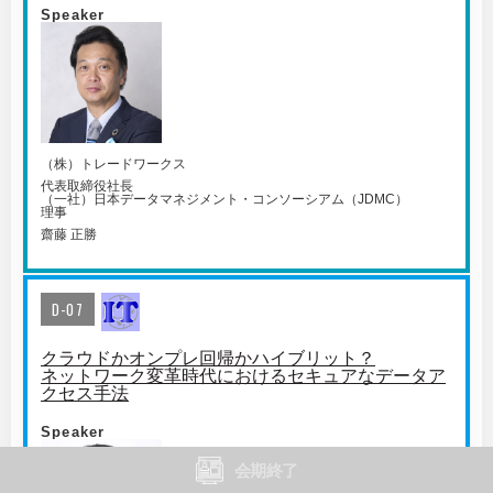
Speaker
（株）トレードワークス
代表取締役社長
（一社）日本データマネジメント・コンソーシアム（JDMC）
理事
齋藤 正勝
D-07
クラウドかオンプレ回帰かハイブリット？
ネットワーク変革時代におけるセキュアなデータア
クセス手法
Speaker
会期終了