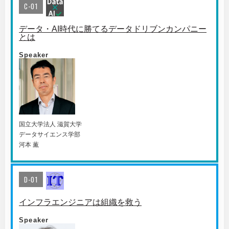
C-01
データ・AI時代に勝てるデータドリブンカンパニー
とは
Speaker
国⽴⼤学法⼈ 滋賀⼤学
データサイエンス学部
河本 薫
D-01
インフラエンジニアは組織を救う
Speaker