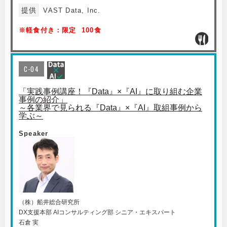
提供
VAST Data, Inc.
※軽食付き：限定 100食
C-04
「実践事例講座！『Data』×『AI』に取り組む企業
事例の紹介」
～各業界で見られる『Data』×『AI』取組事例から
学ぶ～
Speaker
（株）船井総合研究所
DX支援本部 AIコンサルティング部 シニア・エキスパート
石倉 実