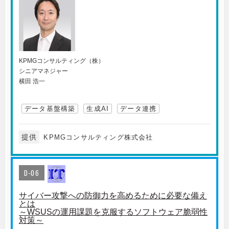
KPMGコンサルティング（株）
シニアマネジャー
横田 浩一
データ基盤構築
生成AI
データ連携
提供
KPMGコンサルティング株式会社
D-06
サイバー攻撃への防御力を高めるために必要な備え
とは
～WSUSの運用課題を克服するソフトウェア脆弱性
対策～