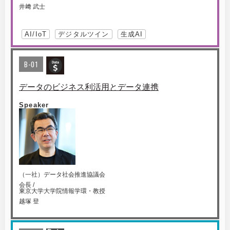
井﨑 武士
AI/IoT
デジタルツイン
生成AI
B-01
データのビジネス利活用とデータ連携
Speaker
（一社）データ社会推進協議会
会長 /
東京大学大学院情報学環・教授
越塚 登