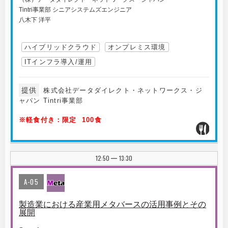
Tintri事業部 シニアシステムズエンジニア
八木下 洋平
ハイブリッドクラウド
オンプレミス環境
ITインフラ導入/運用
提供
株式会社データダイレクト・ネットワークス・ジ
ャパン Tintri事業部
※軽食付き：限定 100食
12:50
13:30
|
A-05
製造業における産業用メタバースの活用事例とその
展開