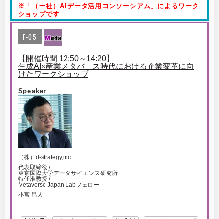
※「（一社）AIデータ活用コンソーシアム」によるワーク
ショップです
F-05
【開催時間 12:50～14:20】
生成AI×産業メタバース時代における企業変革に向
けたワークショップ
Speaker
（株）d-strategy,inc
代表取締役 /
東京国際大学データサイエンス研究所
特任准教授 /
Metaverse Japan Labフェロー
小宮 昌人