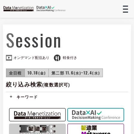
t
n
Session
オンデマンド配信あり
軽食付き
全日程
10.18
第二部 11.6
~12.4
(金)
(水)
(水)
絞り込み検索
(複数選択可)
キーワード