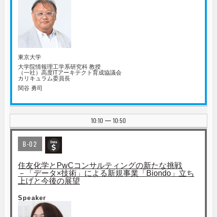
東京大学
大学院情報理工学系研究科 教授
（一社）高度ITアーキテクト育成協議会
カリキュラム委員長
関谷 勇司
10:10
10:50
|
B-02
住友化学とPwCコンサルティングの新たな挑戦
－「データ×技術」による新規事業「Biondo」立ち
上げと今後の展望
Speaker