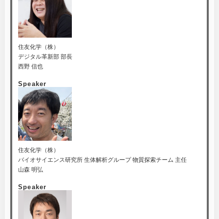
住友化学（株）
デジタル革新部 部長
西野 信也
Speaker
住友化学（株）
バイオサイエンス研究所 生体解析グループ 物質探索チーム 主任
山森 明弘
Speaker