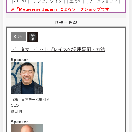
AI/IoT
デジタルツイン
生成AI
ワークショップ
※「Metaverse Japan」によるワークショップです
13:40
14:20
|
B-06
データマーケットプレイスの活用事例・方法
Speaker
（株）日本データ取引所
CEO
森田 直一
Speaker