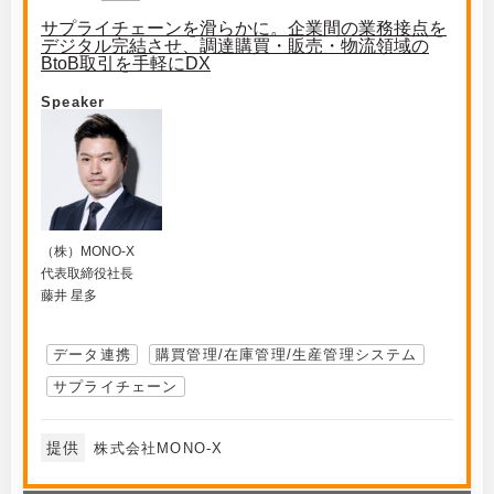
サプライチェーンを滑らかに。企業間の業務接点を
デジタル完結させ、調達購買・販売・物流領域の
BtoB取引を手軽にDX
Speaker
（株）MONO-X
代表取締役社長
藤井 星多
データ連携
購買管理/在庫管理/生産管理システム
サプライチェーン
提供
株式会社MONO-X