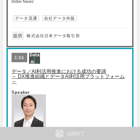
Didier Navez
データ流通
自社データ外販
提供
株式会社日本データ取引所
C-06
データ／AI利活用推進における成功の要諦
～ DX推進組織とデータAI利活用プラットフォーム
～
Speaker
会期終了
KPMGコンサルティング（株）