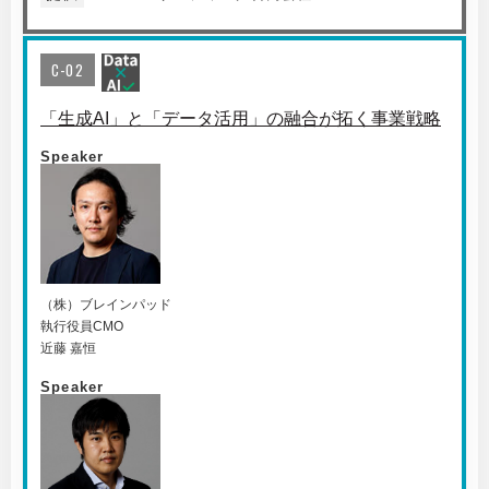
C-02
「生成AI」と「データ活用」の融合が拓く事業戦略
Speaker
（株）ブレインパッド
執行役員CMO
近藤 嘉恒
Speaker