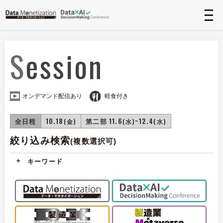
t
n
Session
オンデマンド配信あり
軽食付き
全日程
10.18
第二部 11.6
~12.4
(金)
(水)
(水)
絞り込み検索
(複数選択可)
キーワード