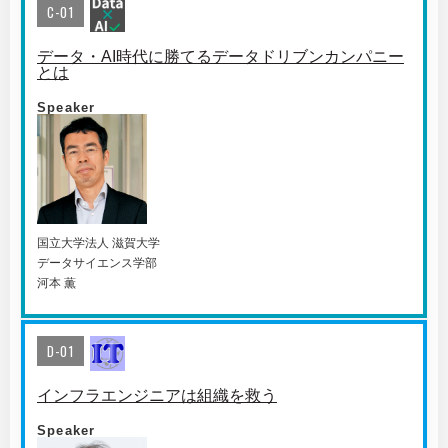
C-01
データ・AI時代に勝てるデータドリブンカンパニー
とは
Speaker
国⽴⼤学法⼈ 滋賀⼤学
データサイエンス学部
河本 薫
D-01
インフラエンジニアは組織を救う
Speaker