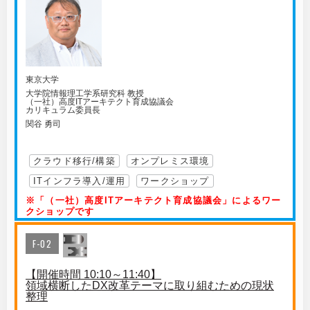
東京大学
大学院情報理工学系研究科 教授
（一社）高度ITアーキテクト育成協議会
カリキュラム委員長
関谷 勇司
クラウド移行/構築
オンプレミス環境
ITインフラ導入/運用
ワークショップ
※「（一社）高度ITアーキテクト育成協議会」によるワー
クショップです
F-02
【開催時間 10:10～11:40】
領域横断したDX改革テーマに取り組むための現状
整理