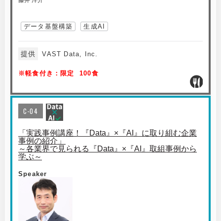
藤井 洋介
データ基盤構築
生成AI
提供
VAST Data, Inc.
※軽食付き：限定 100食
C-04
「実践事例講座！『Data』×『AI』に取り組む企業
事例の紹介」
～各業界で見られる『Data』×『AI』取組事例から
学ぶ～
Speaker