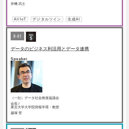
井﨑 武士
AI/IoT
デジタルツイン
生成AI
B-01
データのビジネス利活用とデータ連携
Speaker
（一社）データ社会推進協議会
会長 /
東京大学大学院情報学環・教授
越塚 登