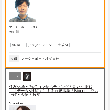
マーターポート（株）
松盛 剛
AI/IoT
デジタルツイン
生成AI
提供
マーターポート株式会社
B-02
住友化学とPwCコンサルティングの新たな挑戦
－「データ×技術」による新規事業「Biondo」立ち
上げと今後の展望
Speaker