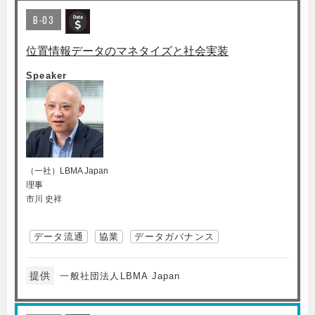
B-03
位置情報データのマネタイズと社会実装
Speaker
（一社）LBMA Japan
理事
市川 史祥
データ流通
協業
データガバナンス
提供
一般社団法人LBMA Japan