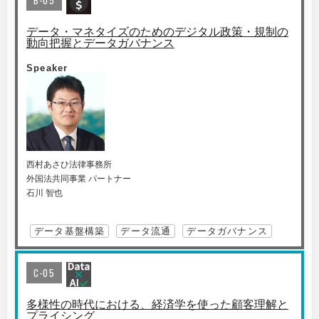
B-05
データ・マネタイズのためのデジタル政策・規制の
動向把握とデータガバナンス
Speaker
西村あさひ法律事務所
外国法共同事業 パートナー
石川 智也
データ基盤構築
データ流通
データガバナンス
C-05
多様性の時代における、経済学を使った顧客理解と
プライシング