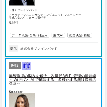
（株）ブレインパッド
アナリティクスコンサルティングユニット マネージャー
生成AIタスクフォース責任者
辻 陽行
データ収集/分析/利活用
生成AI
意思決定/精度
提供
株式会社ブレインパッド
D-02
無線環境の悩みを解決！次世代 Wi-Fi 管理の最前線
～ Wi-Fi 7と AI で解決する、多様化する無線接続の
課題～
Speaker