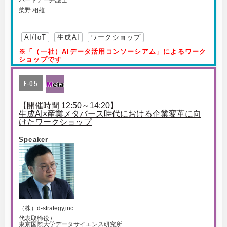
パートナー弁護士
柴野 相雄
AI/IoT
生成AI
ワークショップ
※「（一社）AIデータ活用コンソーシアム」によるワーク
ショップです
F-05
【開催時間 12:50～14:20】
生成AI×産業メタバース時代における企業変革に向
けたワークショップ
Speaker
（株）d-strategy,inc
代表取締役 /
東京国際大学データサイエンス研究所