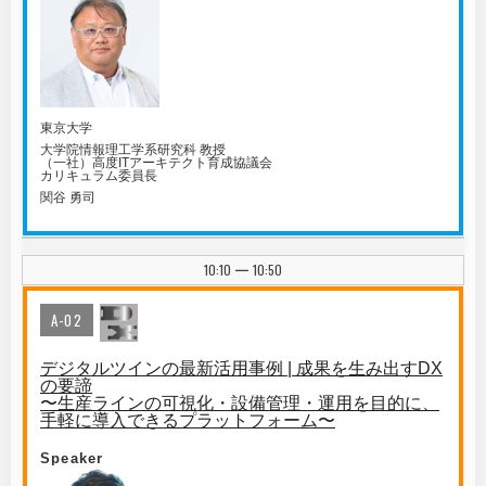
東京大学
大学院情報理工学系研究科 教授
（一社）高度ITアーキテクト育成協議会
カリキュラム委員長
関谷 勇司
10:10
10:50
|
A-02
デジタルツインの最新活用事例 | 成果を生み出すDX
の要諦
〜生産ラインの可視化・設備管理・運用を目的に、
手軽に導入できるプラットフォーム〜
Speaker