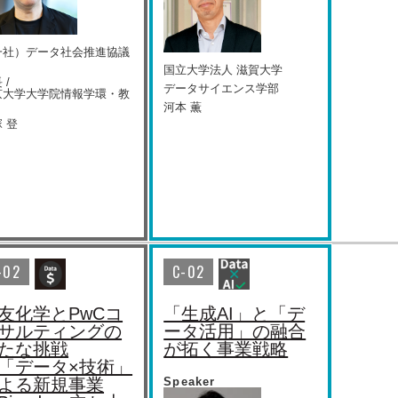
一社）データ社会推進協議
国⽴⼤学法⼈ 滋賀⼤学
 /
データサイエンス学部
京大学大学院情報学環・教
河本 薫
 登
-02
C-02
友化学とPwCコ
「生成AI」と「デ
サルティングの
ータ活用」の融合
たな挑戦
が拓く事業戦略
「データ×技術」
よる新規事業
Speaker