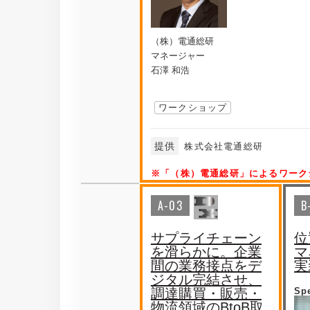
（株）電通総研
マネージャー
石澤 和浩
ワークショップ
提供
株式会社電通総研
※「（株）電通総研」によるワーク
A-03
B
サプライチェーン
位
を滑らかに。企業
マ
間の業務接点をデ
実
ジタル完結させ、
調達購買・販売・
Sp
物流領域のBtoB取