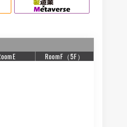
RoomE
RoomF（5F）