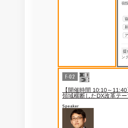
宿院
提
ン
F-02
【開催時間 10:10～11:4
領域横断したDX改革テ
Speaker