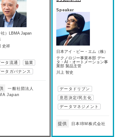
Speaker
社）LBMA Japan
事
 史祥
日本アイ・ビー・エム（株）
テクノロジー事業本部 デー
タ・AI・オートメーション事
データ流通
協業
業部 製品主管
データガバナンス
川上 智史
供
一般社団法人
データドリブン
MA Japan
意思決定/民主化
データマネジメント
提供
日本IBM株式会社