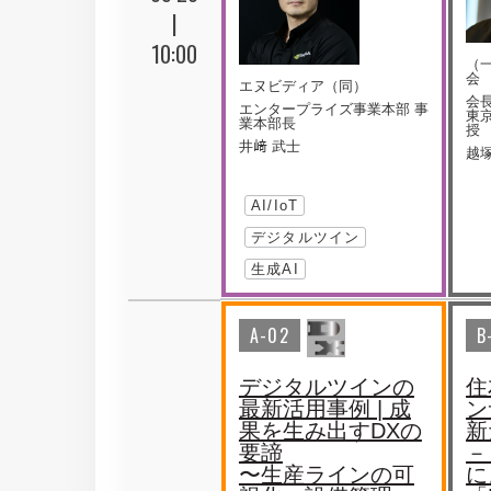
|
10:00
（
会
エヌビディア（同）
会長
エンタープライズ事業本部 事
東
業本部長
授
井﨑 武士
越塚
AI/IoT
デジタルツイン
生成AI
A-02
B
デジタルツインの
住
最新活用事例 | 成
ン
果を生み出すDXの
新
要諦
－
〜生産ラインの可
に