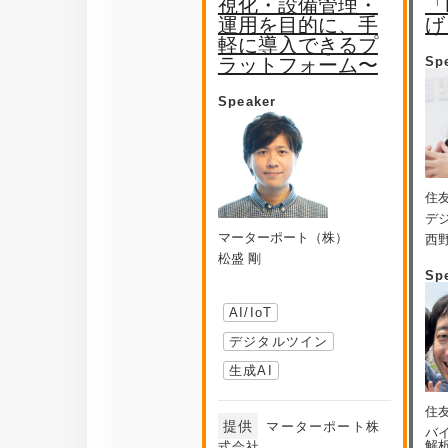
視化・設備管理・
「
運用を目的に、手
げ
軽に導入できるプ
ラットフォーム〜
Sp
Speaker
住
デ
マーターポート（株）
西野
松盛 剛
Sp
AI/IoT
デジタルツイン
生成AI
住
提供
マーターポート株
バ
解
式会社