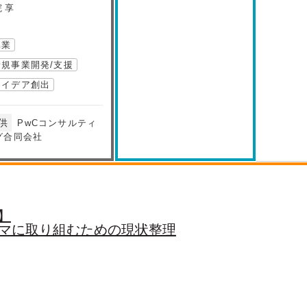
 享
協業
新規事業開発/支援
アイデア創出
供
PwCコンサルティ
グ合同会社
0】
ーマに取り組むための現状整理