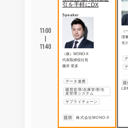
引を手軽にDX
Speaker
11:00
（一
|
理
市川
11:40
（株）MONO-X
代表取締役社長
藤井 星多
データ連携
提
LB
購買管理/在庫管理/生
産管理システム
サプライチェーン
提供
株式会社MONO-X