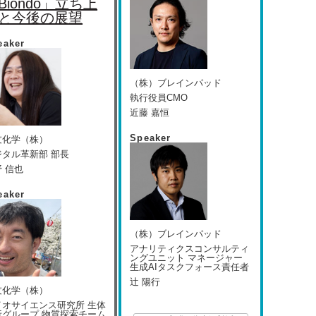
Biondo」立ち上
と今後の展望
eaker
（株）ブレインパッド
執行役員CMO
近藤 嘉恒
Speaker
友化学（株）
ジタル革新部 部長
 信也
eaker
（株）ブレインパッド
アナリティクスコンサルティ
ングユニット マネージャー
生成AIタスクフォース責任者
辻 陽行
友化学（株）
イオサイエンス研究所 生体
析グループ 物質探索チーム