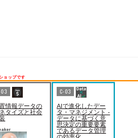
ショップです
-03
C-03
置情報データの
AIで進化したデー
ネタイズと社会
タ・マネジメント -
装
データに基づく意
思決定の重要要素
eaker
であるデータ管理
の効率化