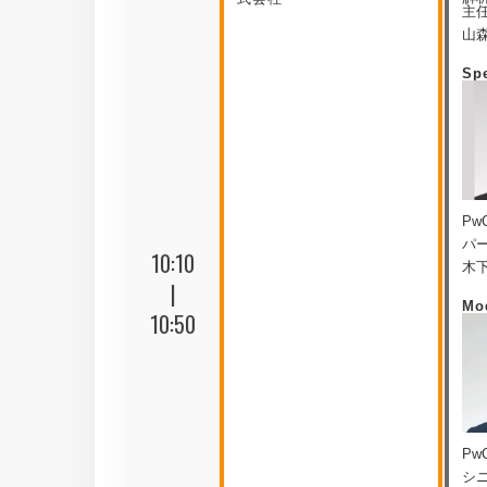
主
山森
Sp
P
パ
10:10
木下
|
Mo
10:50
P
シ