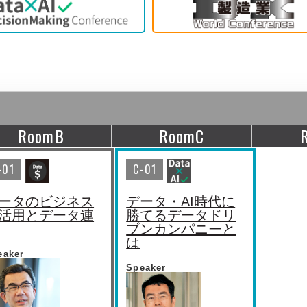
RoomB
RoomC
-01
C-01
ータのビジネス
データ・AI時代に
活用とデータ連
勝てるデータドリ
ブンカンパニーと
は
eaker
Speaker