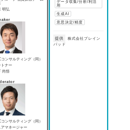
データ収集/分析/利活
任
用
 明弘
生成AI
eaker
意思決定/精度
提供
株式会社ブレイン
パッド
wCコンサルティング（同）
ートナー
 尚悟
derator
wCコンサルティング（同）
ニアマネージャー