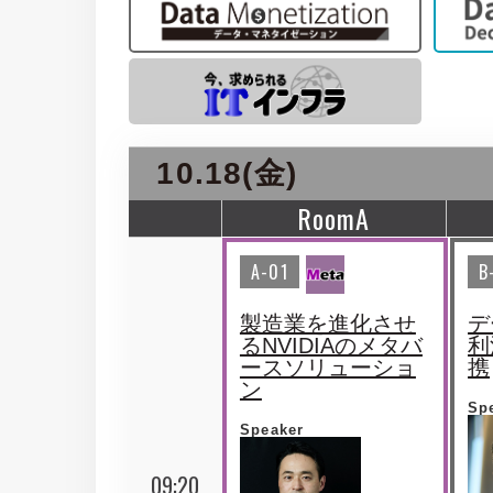
10.18(金)
RoomA
A-01
B
製造業を進化させ
デ
るNVIDIAのメタバ
利
ースソリューショ
携
ン
Sp
Speaker
09:20