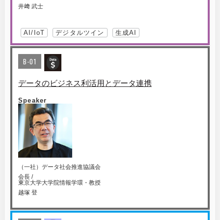
井﨑 武士
AI/IoT
デジタルツイン
生成AI
B-01
データのビジネス利活用とデータ連携
Speaker
（一社）データ社会推進協議会
会長 /
東京大学大学院情報学環・教授
越塚 登