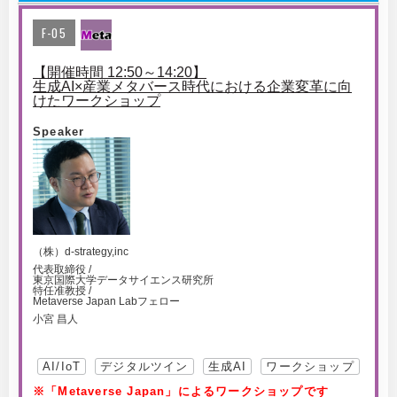
F-05
【開催時間 12:50～14:20】
生成AI×産業メタバース時代における企業変革に向
けたワークショップ
Speaker
（株）d-strategy,inc
代表取締役 /
東京国際大学データサイエンス研究所
特任准教授 /
Metaverse Japan Labフェロー
小宮 昌人
AI/IoT
デジタルツイン
生成AI
ワークショップ
※「Metaverse Japan」によるワークショップです