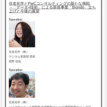
住友化学とPwCコンサルティングの新たな挑戦
－「データ×技術」による新規事業「Biondo」立ち
上げと今後の展望
Speaker
住友化学（株）
デジタル革新部 部長
西野 信也
Speaker
住友化学（株）