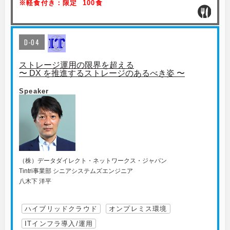
※軽食付き：限定 100食
D-04
ストレージ運用の限界を超える
〜 DX を推進するストレージのあるべき姿 〜
Speaker
（株）データダイレクト・ネットワークス・ジャパン
Tintri事業部 シニアシステムズエンジニア
八木下 洋平
ハイブリッドクラウド
オンプレミス環境
ITインフラ導入/運用