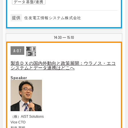
データ基盤/連携
提供
住友電工情報システム株式会社
14:30
15:10
|
A-07
製造ＤＸの国内外動向と政策展開：ウラノス・エコ
システムとデータ連携はどこへ
Speaker
（株）AIST Solutions
Vice CTO