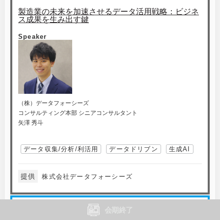
製造業の未来を加速させるデータ活用戦略：ビジネ
ス成果を生み出す鍵
Speaker
（株）データフォーシーズ
コンサルティング本部 シニアコンサルタント
矢澤 秀斗
データ収集/分析/利活用
データドリブン
生成AI
提供
株式会社データフォーシーズ
会期終了
D-08