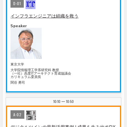
D-01
インフラエンジニアは組織を救う
Speaker
東京大学
大学院情報理工学系研究科 教授
（一社）高度ITアーキテクト育成協議会
カリキュラム委員長
関谷 勇司
10:10
10:50
|
A-02