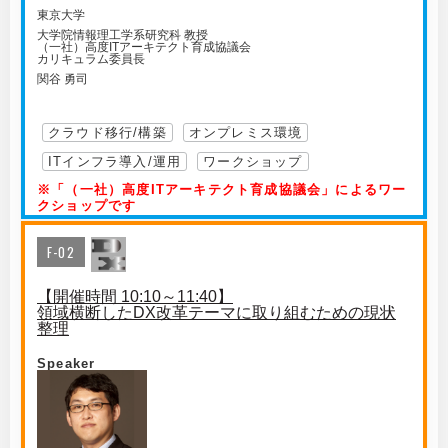
東京大学
大学院情報理工学系研究科 教授
（一社）高度ITアーキテクト育成協議会
カリキュラム委員長
関谷 勇司
クラウド移行/構築
オンプレミス環境
ITインフラ導入/運用
ワークショップ
※「（一社）高度ITアーキテクト育成協議会」によるワー
クショップです
F-02
【開催時間 10:10～11:40】
領域横断したDX改革テーマに取り組むための現状
整理
Speaker