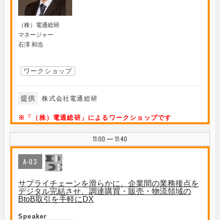
（株）電通総研
マネージャー
石澤 和浩
ワークショップ
提供
株式会社電通総研
※「（株）電通総研」によるワークショップです
11:00
11:40
|
A-03
サプライチェーンを滑らかに。企業間の業務接点を
デジタル完結させ、調達購買・販売・物流領域の
BtoB取引を手軽にDX
Speaker