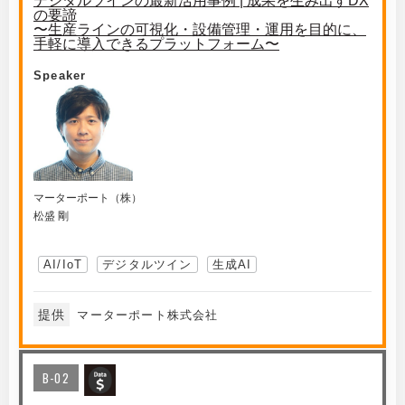
デジタルツインの最新活用事例 | 成果を生み出すDX
の要諦
〜生産ラインの可視化・設備管理・運用を目的に、
手軽に導入できるプラットフォーム〜
Speaker
マーターポート（株）
松盛 剛
AI/IoT
デジタルツイン
生成AI
提供
マーターポート株式会社
B-02