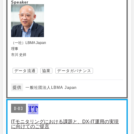
Speaker
（一社）LBMA Japan
理事
市川 史祥
データ流通
協業
データガバナンス
提供
一般社団法人LBMA Japan
D-03
ITモニタリングにおける課題と、DX-IT運用の実現
に向けてのご提言