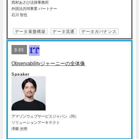
西村あさひ法律事務所
外国法共同事業 パートナー
石川 智也
データ基盤構築
データ流通
データガバナンス
D-05
Observabilityジャーニーの全体像
Speaker
アマゾンウェブサービスジャパン（同）
ソリューションアーキテクト
津郷 光明