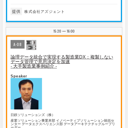
提供
株式会社アズジェント
15:20
16:00
|
A-08
論理データ統合で実現する製造業DX：複製しない
データ管理で意思決定を加速
- 大手製造業事例紹介 -
Speaker
日鉄ソリューションズ（株）
産業ソリューション事業本部 イノベーティブソリューション統括セ
ンター データエクスペリエンス部 データアーキテクチャグループリ
ーダー