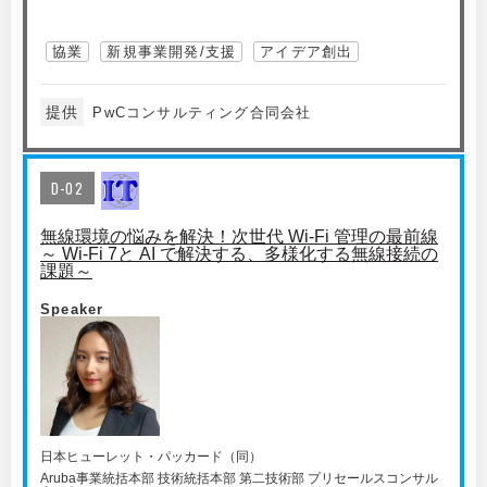
協業
新規事業開発/支援
アイデア創出
提供
PwCコンサルティング合同会社
D-02
無線環境の悩みを解決！次世代 Wi-Fi 管理の最前線
～ Wi-Fi 7と AI で解決する、多様化する無線接続の
課題～
Speaker
日本ヒューレット・パッカード（同）
Aruba事業統括本部 技術統括本部 第二技術部 プリセールスコンサル