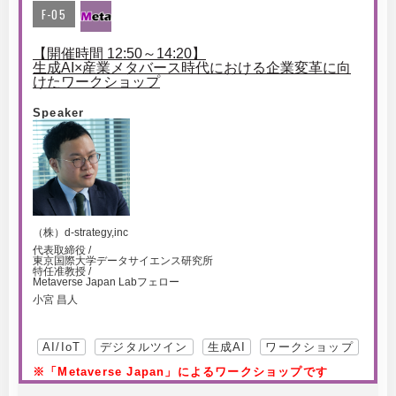
F-05
【開催時間 12:50～14:20】
生成AI×産業メタバース時代における企業変革に向
けたワークショップ
Speaker
（株）d-strategy,inc
代表取締役 /
東京国際大学データサイエンス研究所
特任准教授 /
Metaverse Japan Labフェロー
小宮 昌人
AI/IoT
デジタルツイン
生成AI
ワークショップ
※「Metaverse Japan」によるワークショップです