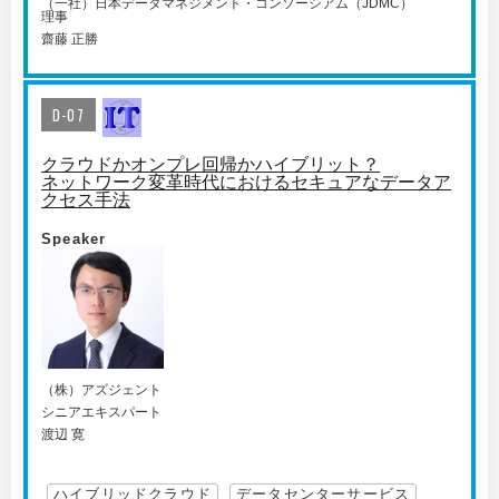
（一社）日本データマネジメント・コンソーシアム（JDMC）
理事
齋藤 正勝
D-07
クラウドかオンプレ回帰かハイブリット？
ネットワーク変革時代におけるセキュアなデータア
クセス手法
Speaker
（株）アズジェント
シニアエキスパート
渡辺 寛
ハイブリッドクラウド
データセンターサービス