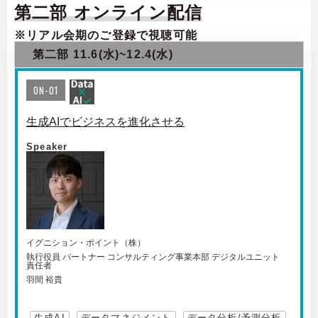
第二部 オンライン配信
※リアル会期のご登録で視聴可能
第二部 11.6(水)~12.4(水)
ON-01
生成AIでビジネスを進化させる
Speaker
イグニション・ポイント（株）
執行役員 パートナー コンサルティング事業本部 デジタルユニット
責任者
羽間 裕貴
生成AI
データマネジメント
データ分析/予測分析