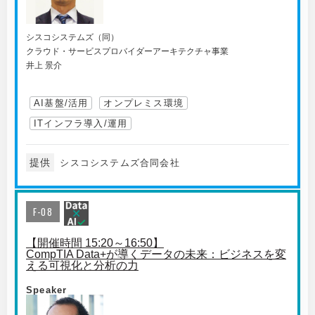
シスコシステムズ（同）
クラウド・サービスプロバイダーアーキテクチャ事業
井上 景介
AI基盤/活用
オンプレミス環境
ITインフラ導入/運用
提供
シスコシステムズ合同会社
F-08
【開催時間 15:20～16:50】
CompTIA Data+が導くデータの未来：ビジネスを変
える可視化と分析の力
Speaker