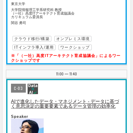
東京大学
大学院情報理工学系研究科 教授
（一社）高度ITアーキテクト育成協議会
カリキュラム委員長
関谷 勇司
クラウド移行/構築
オンプレミス環境
ITインフラ導入/運用
ワークショップ
※「（一社）高度ITアーキテクト育成協議会」によるワー
クショップです
11:00
11:40
|
C-03
AIで進化したデータ・マネジメント - データに基づ
く意思決定の重要要素であるデータ管理の効率化
Speaker