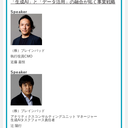
「生成AI」と「データ活用」の融合が拓く事業戦略
Speaker
（株）ブレインパッド
執行役員CMO
近藤 嘉恒
Speaker
（株）ブレインパッド
アナリティクスコンサルティングユニット マネージャー
生成AIタスクフォース責任者
辻 陽行