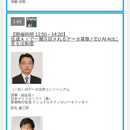
津郷 光明
E-05
【開催時間 12:50～14:20】
生成ＡＩで一層注目されるデータ基盤とEU AI Actに
見る法制度
（一社）AIデータ活用コンソーシアム
理事・副会長 /
日本マイクロソフト（株）
業務執行役員 ナショナルテクノロジーオフィサー
田丸 健三郎