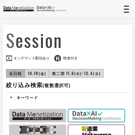
t
n
Session
オンデマンド配信あり
軽食付き
全日程
10.18
第二部 11.6
~12.4
(金)
(水)
(水)
絞り込み検索
(複数選択可)
キーワード