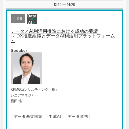
13:40
14:20
|
C-06
データ／AI利活用推進における成功の要諦
～ DX推進組織とデータAI利活用プラットフォーム
～
Speaker
KPMGコンサルティング（株）
シニアマネジャー
横田 浩一
データ基盤構築
生成AI
データ連携