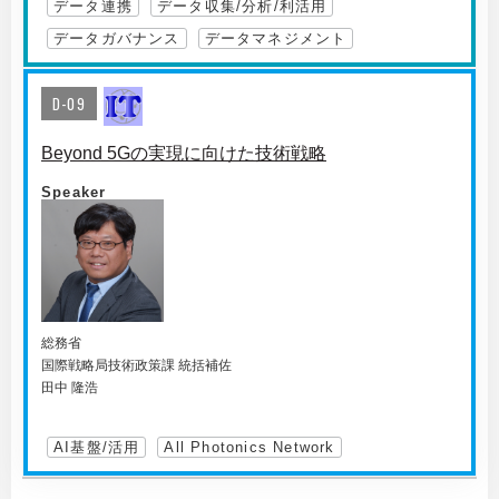
データ連携
データ収集/分析/利活用
データガバナンス
データマネジメント
D-09
Beyond 5Gの実現に向けた技術戦略
Speaker
総務省
国際戦略局技術政策課 統括補佐
田中 隆浩
AI基盤/活用
All Photonics Network