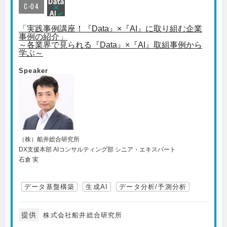
C-04
「実践事例講座！『Data』×『AI』に取り組む企業
事例の紹介」
～各業界で見られる『Data』×『AI』取組事例から
学ぶ～
Speaker
（株）船井総合研究所
DX支援本部 AIコンサルティング部 シニア・エキスパート
石倉 実
データ基盤構築
生成AI
データ分析/予測分析
提供
株式会社船井総合研究所