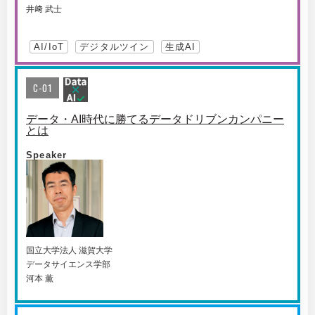
井﨑 武士
AI/IoT
デジタルツイン
生成AI
C-01
データ・AI時代に勝てるデータドリブンカンパニー
とは
Speaker
国⽴⼤学法⼈ 滋賀⼤学
データサイエンス学部
河本 薫