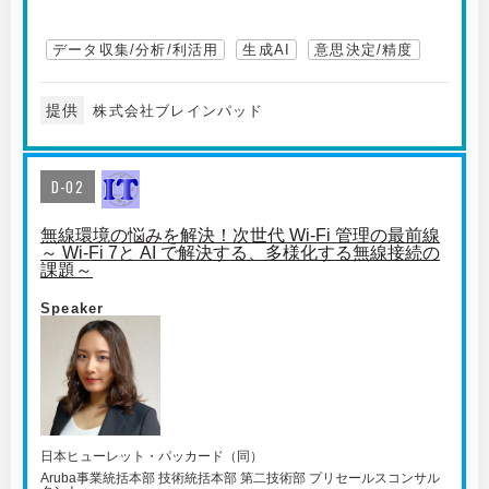
データ収集/分析/利活用
生成AI
意思決定/精度
提供
株式会社ブレインパッド
D-02
無線環境の悩みを解決！次世代 Wi-Fi 管理の最前線
～ Wi-Fi 7と AI で解決する、多様化する無線接続の
課題～
Speaker
日本ヒューレット・パッカード（同）
Aruba事業統括本部 技術統括本部 第二技術部 プリセールスコンサル