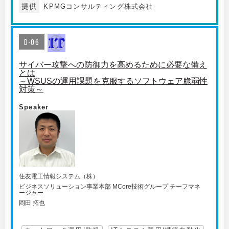
提供
KPMGコンサルティング株式会社
D-06
サイバー攻撃への防御力を高めるために必要な備え
とは
～WSUSの運用課題を克服するソフトウェア脆弱性
対策～
Speaker
住友電工情報システム（株）
ビジネスソリューション事業本部 MCore技術グループ チーフマネ
ージャー
岡田 拓也