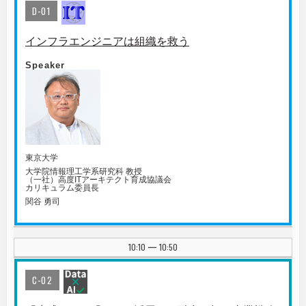
D-01
インフラエンジニアは組織を救う
Speaker
東京大学
大学院情報理工学系研究科 教授
（一社）高度ITアーキテクト育成協議会
カリキュラム委員長
関谷 勇司
10:10
10:50
|
C-02