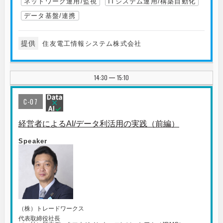
ネットワーク運用/監視
ITシステム運用/構築自動化
データ基盤/連携
提供
住友電工情報システム株式会社
14:30
15:10
|
C-07
経営者によるAI/データ利活用の実践（前編）
Speaker
（株）トレードワークス
代表取締役社長