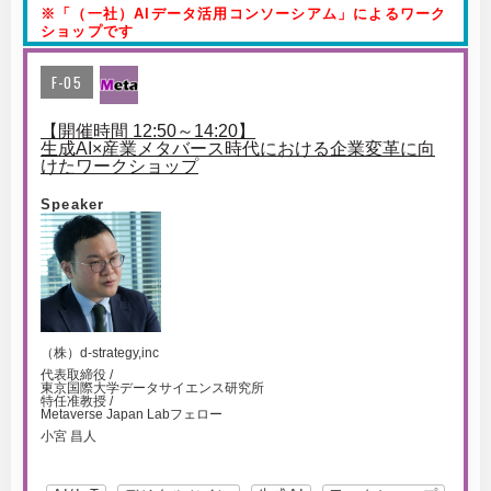
※「（一社）AIデータ活用コンソーシアム」によるワーク
ショップです
F-05
【開催時間 12:50～14:20】
生成AI×産業メタバース時代における企業変革に向
けたワークショップ
Speaker
（株）d-strategy,inc
代表取締役 /
東京国際大学データサイエンス研究所
特任准教授 /
Metaverse Japan Labフェロー
小宮 昌人