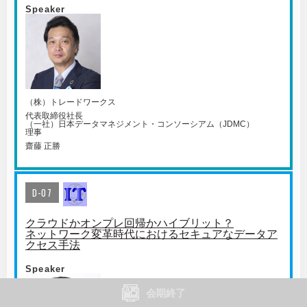
Speaker
（株）トレードワークス
代表取締役社長
（一社）日本データマネジメント・コンソーシアム（JDMC）
理事
齋藤 正勝
D-07
クラウドかオンプレ回帰かハイブリット？
ネットワーク変革時代におけるセキュアなデータア
クセス手法
Speaker
会期終了