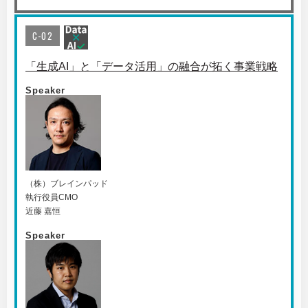
C-02
「生成AI」と「データ活用」の融合が拓く事業戦略
Speaker
（株）ブレインパッド
執行役員CMO
近藤 嘉恒
Speaker