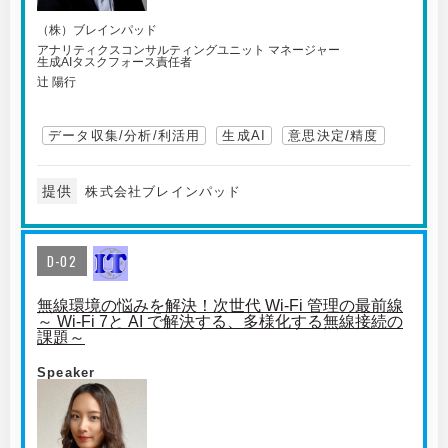
（株）ブレインパッド
アナリティクスコンサルティングユニット マネージャー
生成AIタスクフォース責任者
辻 陽行
データ収集/分析/利活用
生成AI
意思決定/精度
提供
株式会社ブレインパッド
D-02
無線環境の悩みを解決！次世代 Wi-Fi 管理の最前線
～ Wi-Fi 7と AI で解決する、多様化する無線接続の
課題～
Speaker