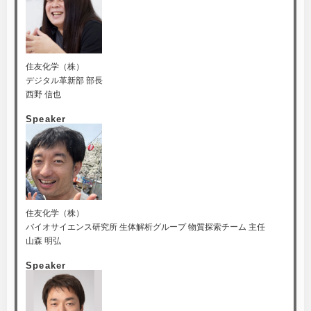
住友化学（株）
デジタル革新部 部長
西野 信也
Speaker
住友化学（株）
バイオサイエンス研究所 生体解析グループ 物質探索チーム 主任
山森 明弘
Speaker