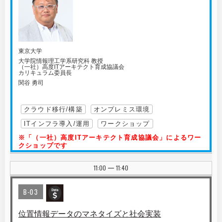
東京大学
大学院情報理工学系研究科 教授
（一社）高度ITアーキテクト育成協議会
カリキュラム委員長
関谷 勇司
クラウド移行/構築
オンプレミス環境
ITインフラ導入/運用
ワークショップ
※「（一社）高度ITアーキテクト育成協議会」によるワー
クショップです
11:00
11:40
|
B-03
位置情報データのマネタイズと社会実装