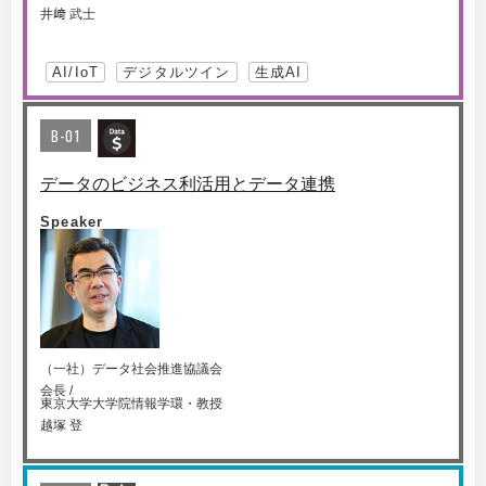
井﨑 武士
AI/IoT
デジタルツイン
生成AI
B-01
データのビジネス利活用とデータ連携
Speaker
（一社）データ社会推進協議会
会長 /
東京大学大学院情報学環・教授
越塚 登