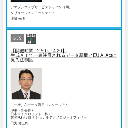
アマゾンウェブサービスジャパン（同）
ソリューションアーキテクト
津郷 光明
E-05
【開催時間 12:50～14:20】
生成ＡＩで一層注目されるデータ基盤とEU AI Actに
見る法制度
（一社）AIデータ活用コンソーシアム
理事・副会長 /
日本マイクロソフト（株）
業務執行役員 ナショナルテクノロジーオフィサー
田丸 健三郎