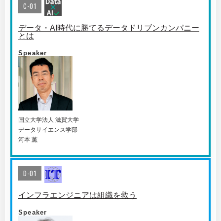
C-01
データ・AI時代に勝てるデータドリブンカンパニー
とは
Speaker
国⽴⼤学法⼈ 滋賀⼤学
データサイエンス学部
河本 薫
D-01
インフラエンジニアは組織を救う
Speaker