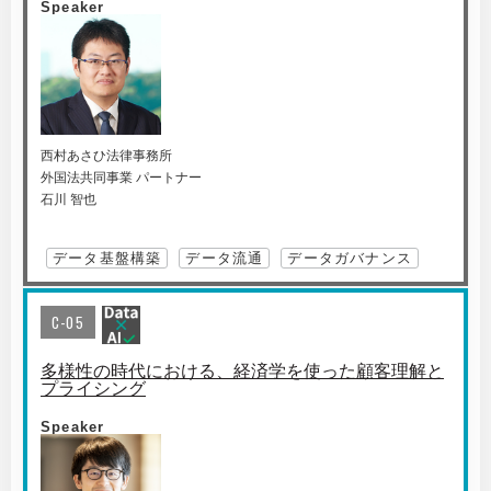
Speaker
西村あさひ法律事務所
外国法共同事業 パートナー
石川 智也
データ基盤構築
データ流通
データガバナンス
C-05
多様性の時代における、経済学を使った顧客理解と
プライシング
Speaker