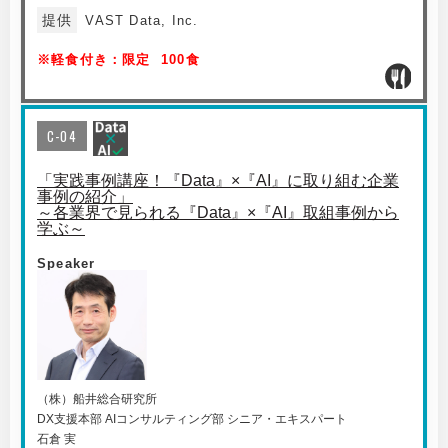
提供
VAST Data, Inc.
※軽食付き：限定 100食
C-04
「実践事例講座！『Data』×『AI』に取り組む企業
事例の紹介」
～各業界で見られる『Data』×『AI』取組事例から
学ぶ～
Speaker
（株）船井総合研究所
DX支援本部 AIコンサルティング部 シニア・エキスパート
石倉 実