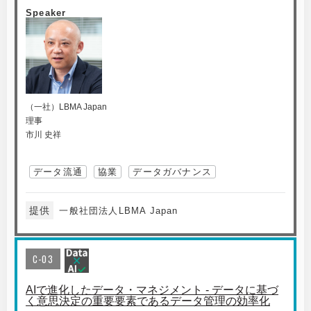
Speaker
（一社）LBMA Japan
理事
市川 史祥
データ流通
協業
データガバナンス
提供
一般社団法人LBMA Japan
C-03
AIで進化したデータ・マネジメント - データに基づ
く意思決定の重要要素であるデータ管理の効率化