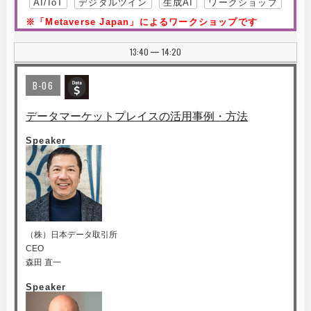
AI/IoT
デジタルツイン
生成AI
ワークショップ
※「Metaverse Japan」によるワークショップです
13:40
14:20
|
B-06
データマーケットプレイスの活用事例・方法
Speaker
（株）日本データ取引所
CEO
森田 直一
Speaker