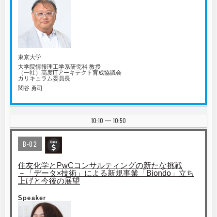
東京大学
大学院情報理工学系研究科 教授
（一社）高度ITアーキテクト育成協議会
カリキュラム委員長
関谷 勇司
10:10
10:50
|
B-02
住友化学とPwCコンサルティングの新たな挑戦
－「データ×技術」による新規事業「Biondo」立ち
上げと今後の展望
Speaker