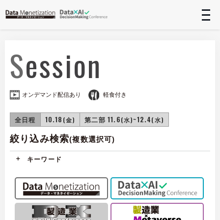
t
n
Session
オンデマンド配信あり
軽食付き
全日程
10.18
第二部 11.6
~12.4
(金)
(水)
(水)
絞り込み検索
(複数選択可)
キーワード