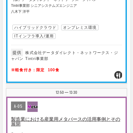
Tintri事業部 シニアシステムズエンジニア
八木下 洋平
ハイブリッドクラウド
オンプレミス環境
ITインフラ導入/運用
提供
株式会社データダイレクト・ネットワークス・ジ
ャパン Tintri事業部
※軽食付き：限定 100食
12:50
13:30
|
A-05
製造業における産業用メタバースの活用事例とその
展開