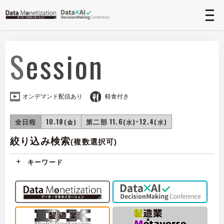
t
n
Session
オンデマンド配信あり
軽食付き
全日程
10.18
第二部 11.6
~12.4
(金)
(水)
(水)
絞り込み検索
(複数選択可)
キーワード