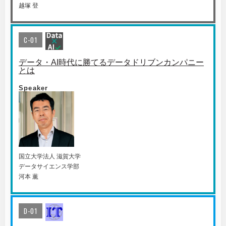
越塚 登
C-01
データ・AI時代に勝てるデータドリブンカンパニー
とは
Speaker
国⽴⼤学法⼈ 滋賀⼤学
データサイエンス学部
河本 薫
D-01