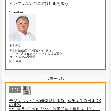
インフラエンジニアは組織を救う
Speaker
東京大学
大学院情報理工学系研究科 教授
（一社）高度ITアーキテクト育成協議会
カリキュラム委員長
関谷 勇司
10:10
10:50
|
A-02
デジタルツインの最新活用事例 | 成果を生み出すDX
の要諦
〜生産ラインの可視化・設備管理・運用を目的に、