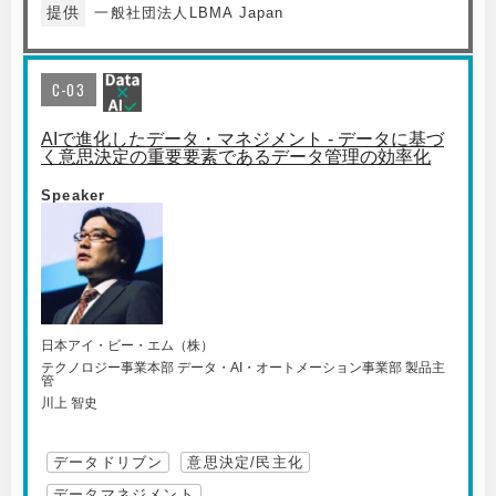
提供
一般社団法人LBMA Japan
C-03
AIで進化したデータ・マネジメント - データに基づ
く意思決定の重要要素であるデータ管理の効率化
Speaker
日本アイ・ビー・エム（株）
テクノロジー事業本部 データ・AI・オートメーション事業部 製品主
管
川上 智史
データドリブン
意思決定/民主化
データマネジメント