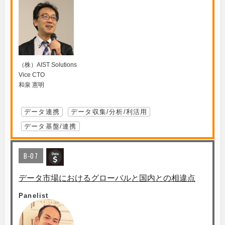
（株）AIST Solutions
Vice CTO
和泉 憲明
データ連携
データ収集/分析/利活用
データ基盤/連携
B-07
データ市場におけるグローバルと国内との相違点
Panelist