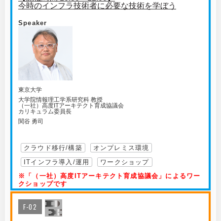
今時のインフラ技術者に必要な技術を学ぼう
Speaker
東京大学
大学院情報理工学系研究科 教授
（一社）高度ITアーキテクト育成協議会
カリキュラム委員長
関谷 勇司
クラウド移行/構築
オンプレミス環境
ITインフラ導入/運用
ワークショップ
※「（一社）高度ITアーキテクト育成協議会」によるワー
クショップです
F-02