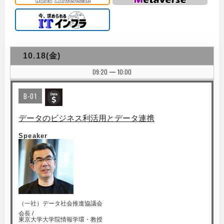
10.18(金)
09:20
10:00
|
B-01
データのビジネス利活用とデータ連携
Speaker
（一社）データ社会推進協議会
会長 /
東京大学大学院情報学環・教授