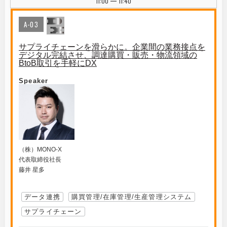
11:00
11:40
|
A-03
サプライチェーンを滑らかに。企業間の業務接点を
デジタル完結させ、調達購買・販売・物流領域の
BtoB取引を手軽にDX
Speaker
（株）MONO-X
代表取締役社長
藤井 星多
データ連携
購買管理/在庫管理/生産管理システム
サプライチェーン