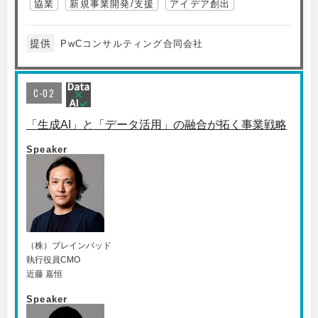
協業
新規事業開発/支援
アイデア創出
提供
PwCコンサルティング合同会社
C-02
「生成AI」と「データ活用」の融合が拓く事業戦略
Speaker
（株）ブレインパッド
執行役員CMO
近藤 嘉恒
Speaker