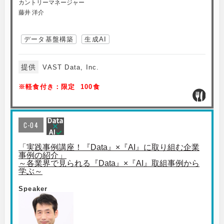
カントリーマネージャー
藤井 洋介
データ基盤構築
生成AI
提供
VAST Data, Inc.
※軽食付き：限定 100食
C-04
「実践事例講座！『Data』×『AI』に取り組む企業
事例の紹介」
～各業界で見られる『Data』×『AI』取組事例から
学ぶ～
Speaker