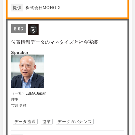
提供
株式会社MONO-X
B-03
位置情報データのマネタイズと社会実装
Speaker
（一社）LBMA Japan
理事
市川 史祥
データ流通
協業
データガバナンス