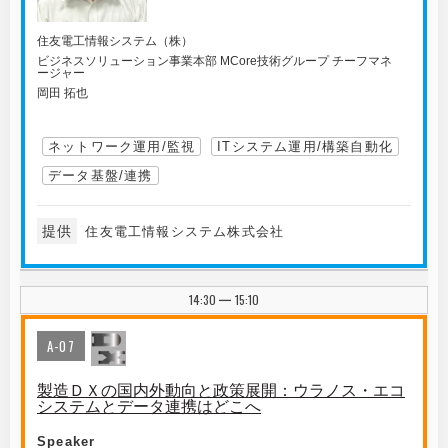
住友電工情報システム（株）
ビジネスソリューション事業本部 MCore技術グループ チーフマネ
ージャー
岡田 拓也
ネットワーク運用/監視
ITシステム運用/構築自動化
データ基盤/連携
提供
住友電工情報システム株式会社
14:30
15:10
|
A-07
製造ＤＸの国内外動向と政策展開：ウラノス・エコ
システムとデータ連携はどこへ
Speaker