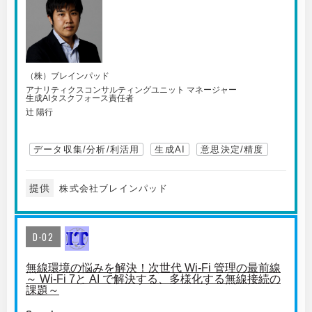
（株）ブレインパッド
アナリティクスコンサルティングユニット マネージャー
生成AIタスクフォース責任者
辻 陽行
データ収集/分析/利活用
生成AI
意思決定/精度
提供
株式会社ブレインパッド
D-02
無線環境の悩みを解決！次世代 Wi-Fi 管理の最前線
～ Wi-Fi 7と AI で解決する、多様化する無線接続の
課題～