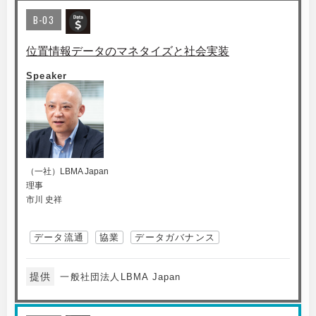
B-03
位置情報データのマネタイズと社会実装
Speaker
（一社）LBMA Japan
理事
市川 史祥
データ流通
協業
データガバナンス
提供
一般社団法人LBMA Japan