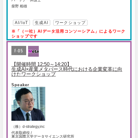
パートナー弁護士
柴野 相雄
AI/IoT
生成AI
ワークショップ
※「（一社）AIデータ活用コンソーシアム」によるワーク
ショップです
F-05
【開催時間 12:50～14:20】
生成AI×産業メタバース時代における企業変革に向
けたワークショップ
Speaker
（株）d-strategy,inc
代表取締役 /
東京国際大学データサイエンス研究所