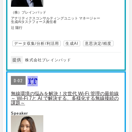
（株）ブレインパッド
アナリティクスコンサルティングユニット マネージャー
生成AIタスクフォース責任者
辻 陽行
データ収集/分析/利活用
生成AI
意思決定/精度
提供
株式会社ブレインパッド
D-02
無線環境の悩みを解決！次世代 Wi-Fi 管理の最前線
～ Wi-Fi 7と AI で解決する、多様化する無線接続の
課題～
Speaker