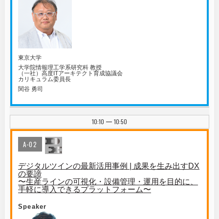
東京大学
大学院情報理工学系研究科 教授
（一社）高度ITアーキテクト育成協議会
カリキュラム委員長
関谷 勇司
10:10
10:50
|
A-02
デジタルツインの最新活用事例 | 成果を生み出すDX
の要諦
〜生産ラインの可視化・設備管理・運用を目的に、
手軽に導入できるプラットフォーム〜
Speaker