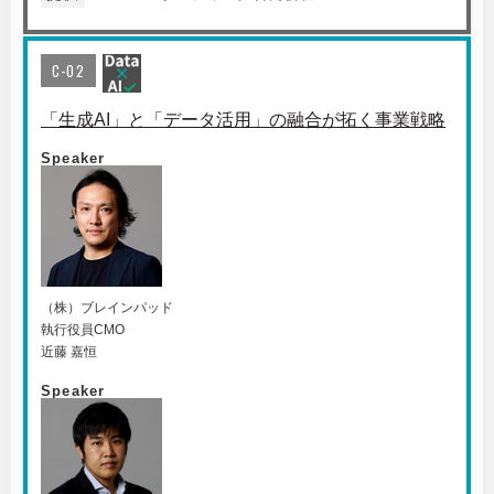
C-02
「生成AI」と「データ活用」の融合が拓く事業戦略
Speaker
（株）ブレインパッド
執行役員CMO
近藤 嘉恒
Speaker