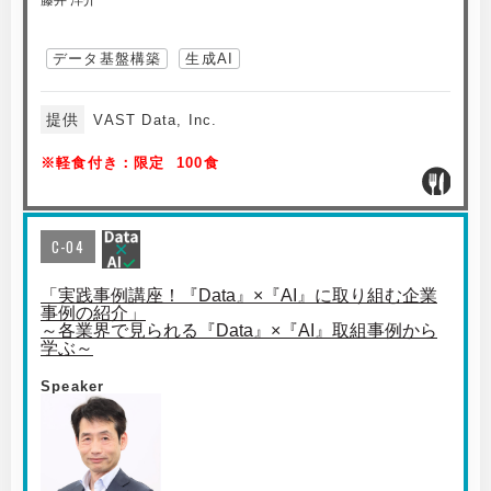
藤井 洋介
データ基盤構築
生成AI
提供
VAST Data, Inc.
※軽食付き：限定 100食
C-04
「実践事例講座！『Data』×『AI』に取り組む企業
事例の紹介」
～各業界で見られる『Data』×『AI』取組事例から
学ぶ～
Speaker