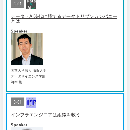
C-01
データ・AI時代に勝てるデータドリブンカンパニー
とは
Speaker
国⽴⼤学法⼈ 滋賀⼤学
データサイエンス学部
河本 薫
D-01
インフラエンジニアは組織を救う
Speaker