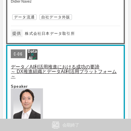
Didier Navez
データ流通
自社データ外販
提供
株式会社日本データ取引所
C-06
データ／AI利活用推進における成功の要諦
～ DX推進組織とデータAI利活用プラットフォーム
～
Speaker
会期終了
KPMGコンサルティング（株）