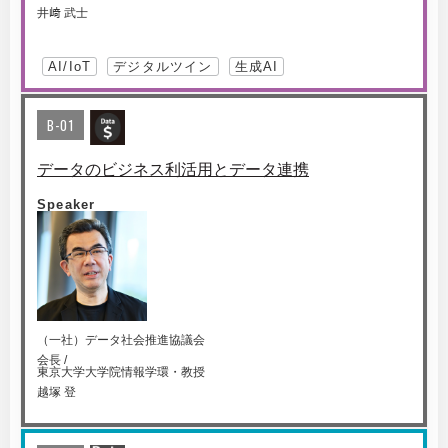
井﨑 武士
AI/IoT
デジタルツイン
生成AI
B-01
データのビジネス利活用とデータ連携
Speaker
（一社）データ社会推進協議会
会長 /
東京大学大学院情報学環・教授
越塚 登