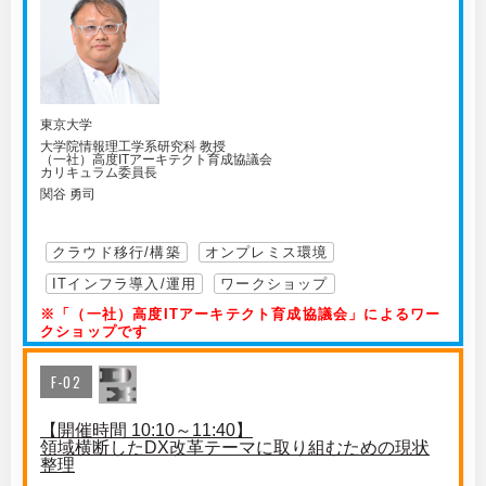
東京大学
大学院情報理工学系研究科 教授
（一社）高度ITアーキテクト育成協議会
カリキュラム委員長
関谷 勇司
クラウド移行/構築
オンプレミス環境
ITインフラ導入/運用
ワークショップ
※「（一社）高度ITアーキテクト育成協議会」によるワー
クショップです
F-02
【開催時間 10:10～11:40】
領域横断したDX改革テーマに取り組むための現状
整理