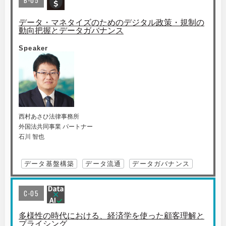
B-05
データ・マネタイズのためのデジタル政策・規制の
動向把握とデータガバナンス
Speaker
西村あさひ法律事務所
外国法共同事業 パートナー
石川 智也
データ基盤構築
データ流通
データガバナンス
C-05
多様性の時代における、経済学を使った顧客理解と
プライシング