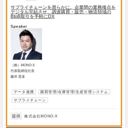
サプライチェーンを滑らかに。企業間の業務接点を
デジタル完結させ、調達購買・販売・物流領域の
BtoB取引を手軽にDX
Speaker
（株）MONO-X
代表取締役社長
藤井 星多
データ連携
購買管理/在庫管理/生産管理システム
サプライチェーン
提供
株式会社MONO-X