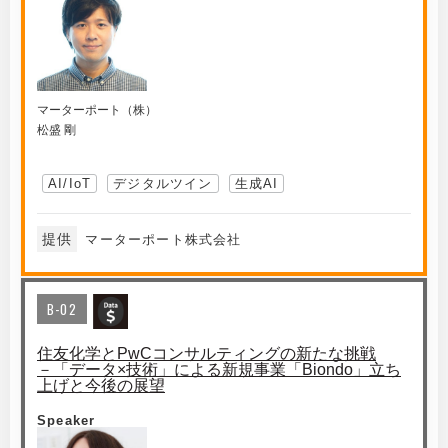
マーターポート（株）
松盛 剛
AI/IoT
デジタルツイン
生成AI
提供
マーターポート株式会社
B-02
住友化学とPwCコンサルティングの新たな挑戦
－「データ×技術」による新規事業「Biondo」立ち
上げと今後の展望
Speaker