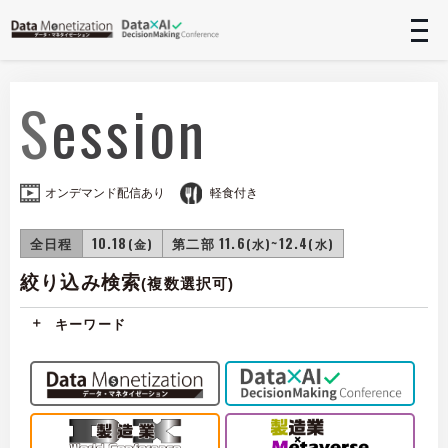
t
n
Session
オンデマンド配信あり
軽食付き
全日程
10.18
第二部 11.6
~12.4
(金)
(水)
(水)
絞り込み検索
(複数選択可)
キーワード