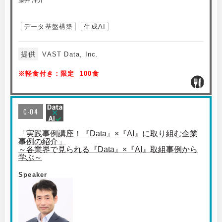
藤井 洋介
データ基盤構築
生成AI
提供
VAST Data, Inc.
※軽食付き：限定 100食
C-04
「実践事例講座！『Data』×『AI』に取り組む企業
事例の紹介」
～各業界で見られる『Data』×『AI』取組事例から
学ぶ～
Speaker