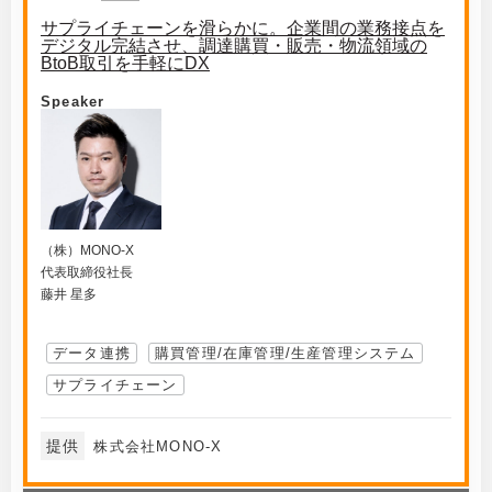
サプライチェーンを滑らかに。企業間の業務接点を
デジタル完結させ、調達購買・販売・物流領域の
BtoB取引を手軽にDX
Speaker
（株）MONO-X
代表取締役社長
藤井 星多
データ連携
購買管理/在庫管理/生産管理システム
サプライチェーン
提供
株式会社MONO-X