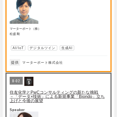
マーターポート（株）
松盛 剛
AI/IoT
デジタルツイン
生成AI
提供
マーターポート株式会社
B-02
住友化学とPwCコンサルティングの新たな挑戦
－「データ×技術」による新規事業「Biondo」立ち
上げと今後の展望
Speaker