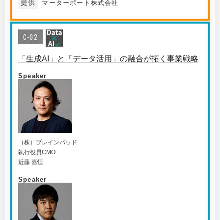
提供
マーターポート株式会社
C-02
「生成AI」と「データ活用」の融合が拓く事業戦略
Speaker
（株）ブレインパッド
執行役員CMO
近藤 嘉恒
Speaker