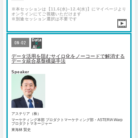
※本セッションは【11.6(水)~12.4(水)】にマイページより
オンラインにてご視聴いただけます
※別途セッション選択は不要です
ON-02
データ活用を阻むサイロ化をノーコードで解消する
データ統合基盤構築手法
Speaker
アステリア（株）
マーケティング本部 プロダクトマーケティング部・ASTERIA Warp
プロダクトマネージャー
東海林 賢史