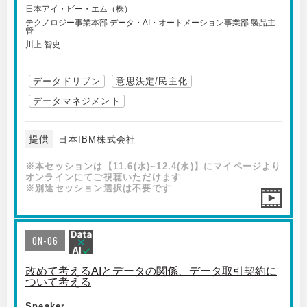
日本アイ・ビー・エム（株）
テクノロジー事業本部 データ・AI・オートメーション事業部 製品主
管
川上 智史
データドリブン
意思決定/民主化
データマネジメント
提供
日本IBM株式会社
※本セッションは【11.6(水)~12.4(水)】にマイページより
オンラインにてご視聴いただけます
※別途セッション選択は不要です
ON-06
改めて考えるAIとデータの関係、データ取引契約に
ついて考える
Speaker