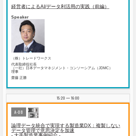
経営者によるAI/データ利活用の実践（前編）
Speaker
（株）トレードワークス
代表取締役社長
（一社）日本データマネジメント・コンソーシアム（JDMC）
理事
齋藤 正勝
15:20
16:00
|
A-08
論理データ統合で実現する製造業DX：複製しない
データ管理で意思決定を加速
- 大手製造業事例紹介 -