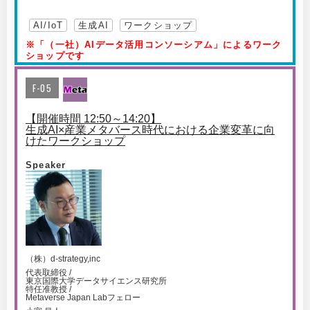
AI/IoT
生成AI
ワークショップ
※「（一社）AIデータ活用コンソーシアム」によるワーク
ショップです
F-05
【開催時間 12:50～14:20】
生成AI×産業メタバース時代における企業変革に向
けたワークショップ
Speaker
（株）d-strategy,inc
代表取締役 /
東京国際大学データサイエンス研究所
特任准教授 /
Metaverse Japan Labフェロー