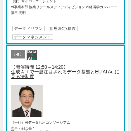
（株）サイバーエージェント
AI事業本部 協業リテールメディアディビジョン AI経済学カンパニー
藤田 光明
データドリブン
意思決定/精度
データマネジメント
E-05
【開催時間 12:50～14:20】
生成ＡＩで一層注目されるデータ基盤とEU AI Actに
見る法制度
（一社）AIデータ活用コンソーシアム
理事・副会長 /