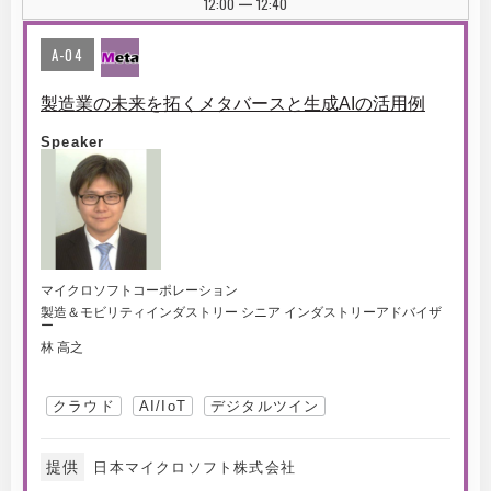
12:00
12:40
|
A-04
製造業の未来を拓くメタバースと生成AIの活用例
Speaker
マイクロソフトコーポレーション
製造＆モビリティインダストリー シニア インダストリーアドバイザ
ー
林 高之
クラウド
AI/IoT
デジタルツイン
提供
日本マイクロソフト株式会社