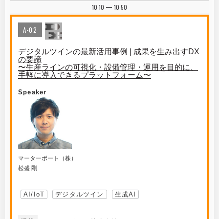
10:10
10:50
|
A-02
デジタルツインの最新活用事例 | 成果を生み出すDX
の要諦
〜生産ラインの可視化・設備管理・運用を目的に、
手軽に導入できるプラットフォーム〜
Speaker
マーターポート（株）
松盛 剛
AI/IoT
デジタルツイン
生成AI