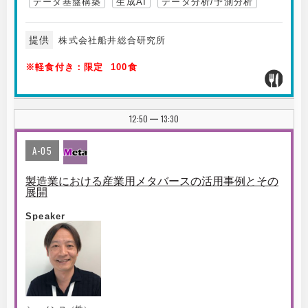
データ基盤構築
生成AI
データ分析/予測分析
提供
株式会社船井総合研究所
※軽食付き：限定 100食
12:50
13:30
|
A-05
製造業における産業用メタバースの活用事例とその
展開
Speaker