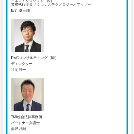
日本マイクロソフト（株）
業務執行役員 ナショナルテクノロジーオフィサー
田丸 健三郎
PwCコンサルティング（同）
ディレクター
辻岡 謙一
TMI総合法律事務所
パートナー弁護士
柴野 相雄