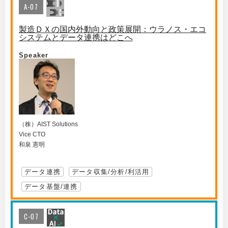
A-07
製造ＤＸの国内外動向と政策展開：ウラノス・エコ
システムとデータ連携はどこへ
Speaker
（株）AIST Solutions
Vice CTO
和泉 憲明
データ連携
データ収集/分析/利活用
データ基盤/連携
C-07