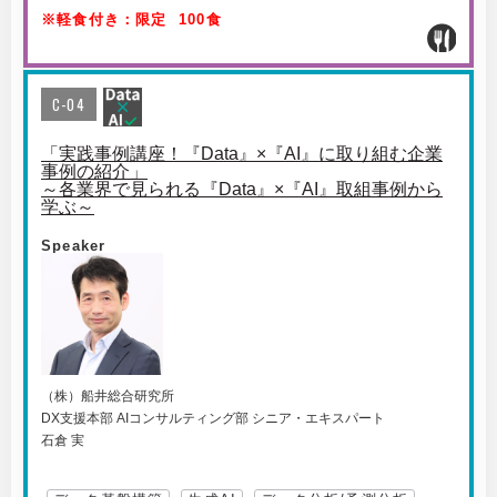
※軽食付き：限定 100食
C-04
「実践事例講座！『Data』×『AI』に取り組む企業
事例の紹介」
～各業界で見られる『Data』×『AI』取組事例から
学ぶ～
Speaker
（株）船井総合研究所
DX支援本部 AIコンサルティング部 シニア・エキスパート
石倉 実