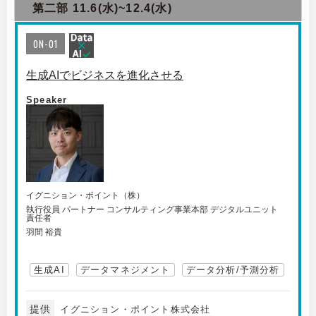
第二部 11.6(水)~12.4(水)
ON-01
生成AIでビジネスを進化させる
Speaker
イグニション・ポイント（株）
執行役員 パートナー コンサルティング事業本部 デジタルユニット
責任者
羽間 裕貴
生成AI
データマネジメント
データ分析/予測分析
提供
イグニション・ポイント株式会社