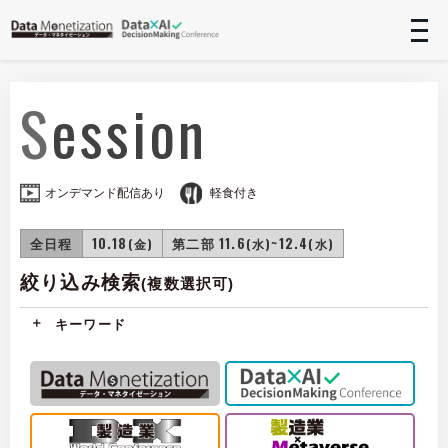
t
n
Session
オンデマンド配信あり
軽食付き
全日程
10.18
第二部 11.6
~12.4
(金)
(水)
(水)
絞り込み検索
(複数選択可)
キーワード