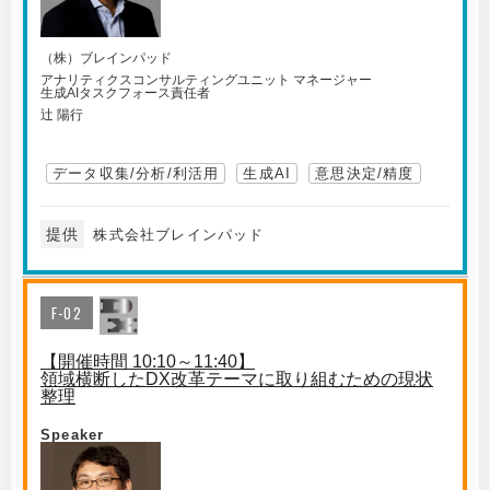
（株）ブレインパッド
アナリティクスコンサルティングユニット マネージャー
生成AIタスクフォース責任者
辻 陽行
データ収集/分析/利活用
生成AI
意思決定/精度
提供
株式会社ブレインパッド
F-02
【開催時間 10:10～11:40】
領域横断したDX改革テーマに取り組むための現状
整理
Speaker