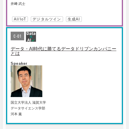
井﨑 武士
AI/IoT
デジタルツイン
生成AI
C-01
データ・AI時代に勝てるデータドリブンカンパニー
とは
Speaker
国⽴⼤学法⼈ 滋賀⼤学
データサイエンス学部
河本 薫