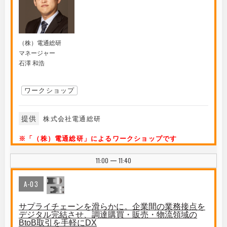
（株）電通総研
マネージャー
石澤 和浩
ワークショップ
提供
株式会社電通総研
※「（株）電通総研」によるワークショップです
11:00
11:40
|
A-03
サプライチェーンを滑らかに。企業間の業務接点を
デジタル完結させ、調達購買・販売・物流領域の
BtoB取引を手軽にDX