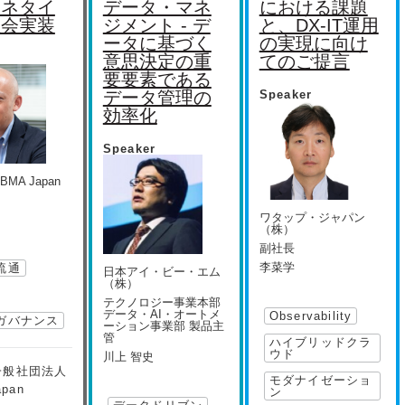
マネタイ
データ・マネ
における課題
社会実装
ジメント - デ
と、DX-IT運用
ータに基づく
の実現に向け
意思決定の重
てのご提言
要要素である
データ管理の
Speaker
効率化
Speaker
MA Japan
ワタップ・ジャパン
（株）
副社長
李菜学
流通
日本アイ・ビー・エム
（株）
テクノロジー事業本部
データ・AI・オートメ
Observability
ガバナンス
ーション事業部 製品主
管
ハイブリッドクラ
ウド
川上 智史
一般社団法人
モダナイゼーショ
apan
ン