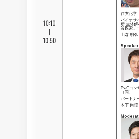
住友化学
バイオサ
10:10
所 生体解
質探索チ
|
山森 明弘
10:50
Speaker
PwCコ
（同）
パートナ
木下 尚悟
Moderat