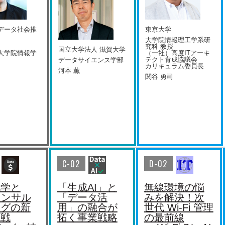
データ社会推
東京大学
大学院情報理工学系研
究科 教授
国⽴⼤学法⼈ 滋賀⼤学
大学院情報学
（一社）高度ITアーキ
テクト育成協議会
データサイエンス学部
カリキュラム委員長
河本 薫
関谷 勇司
C-02
D-02
化学と
「生成AI」と
無線環境の悩
コンサル
「データ活
みを解決！次
ングの新
用」の融合が
世代 Wi-Fi 管理
挑戦
拓く事業戦略
の最前線