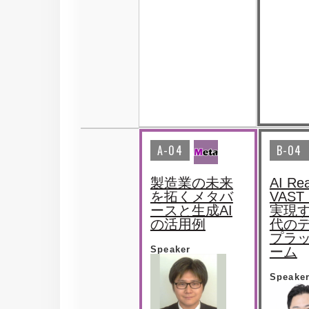
A-04
B-04
製造業の未来
AI Rea
を拓くメタバ
VAST 
ースと生成AI
実現す
の活用例
代の
プラ
Speaker
ーム
Speake