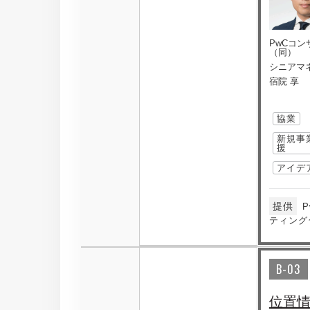
PwCコ
（同）
シニアマ
宿院 享
協業
新規事
援
アイデ
提供
ティング
B-03
位置