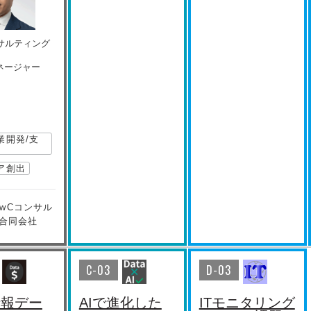
ンサルティング
ネージャー
業開発/支
ア創出
PwCコンサル
合同会社
C-03
D-03
情報デー
AIで進化した
ITモニタリング