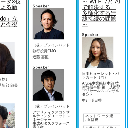
ータ×技
～ Wi-Fi 7と AI
による新
Speaker
で解決する、
業
多様化する無
ndo」立
線接続の課題
げと今後
～
望
Speaker
（株）ブレインパッド
執行役員CMO
近藤 嘉恒
Speaker
日本ヒューレット・パ
ッカード（同）
（株）
Aruba事業統括本部 技
革新部 部長
術統括本部 第二技術部
プリセールスコンサル
タント
中辻 明日香
（株）ブレインパッド
アナリティクスコンサ
ルティングユニット マ
ネットワーク運
ネージャー
用/監視
生成AIタスクフォース
責任者
クラウドネイティ