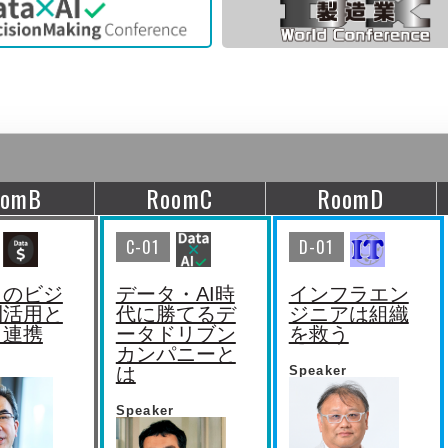
oomB
RoomC
RoomD
C-01
D-01
タのビジ
データ・AI時
インフラエン
利活用と
代に勝てるデ
ジニアは組織
タ連携
ータドリブン
を救う
カンパニーと
r
は
Speaker
Speaker