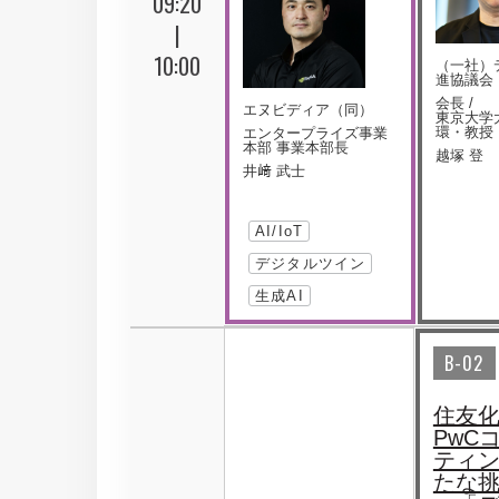
09:20
|
10:00
（一社）
進協議会
会長 /
エヌビディア（同）
東京大学
環・教授
エンタープライズ事業
本部 事業本部長
越塚 登
井﨑 武士
AI/IoT
デジタルツイン
生成AI
B-02
住友
PwC
ティ
たな