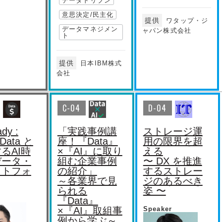
データドリブン
意思決定/民主化
提供
ワタップ・ジ
データマネジメン
ャパン株式会社
ト
提供
日本IBM株式
会社
C-04
D-04
dy :
「実践事例講
ストレージ運
Data と
座！『Data』
用の限界を超
るAI時
×『AI』に取り
える
データ・
組む企業事例
〜 DX を推進
ットフォ
の紹介」
するストレー
～各業界で見
ジのあるべき
られる
姿 〜
r
『Data』
×『AI』取組事
Speaker
例から学ぶ～