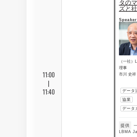
タの
ズと
Speaker
（一社）LB
理事
11:00
市川 史祥
|
11:40
データ
協業
データ
提供
LBMA J