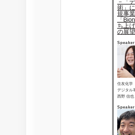
－「デ
術」
規事
「Bio
ち上
の展
Speaker
住友化学
デジタル
西野 信也
Speaker