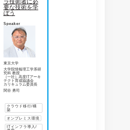
ラ技術者に必
要な技術を学
ぼう
Speaker
東京大学
大学院情報理工学系研
究科 教授
（一社）高度ITアーキ
テクト育成協議会
カリキュラム委員長
関谷 勇司
クラウド移行/構
築
オンプレミス環境
ITインフラ導入/