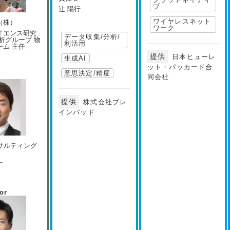
ブ
辻 陽行
ワイヤレスネット
（株）
ワーク
イエンス研究
データ収集/分析/
析グループ 物
利活用
ーム 主任
提供
日本ヒューレ
生成AI
ット・パッカード合
意思決定/精度
同会社
提供
株式会社ブレ
インパッド
ンサルティング
ー
or