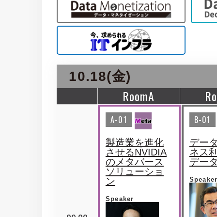
10.18(金)
RoomA
R
A-01
B-01
製造業を進化
デー
させるNVIDIA
ネス
のメタバース
デー
ソリューショ
ン
Speake
Speaker