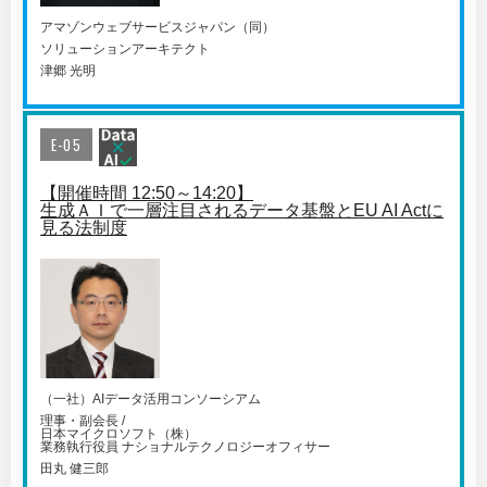
アマゾンウェブサービスジャパン（同）
ソリューションアーキテクト
津郷 光明
E-05
【開催時間 12:50～14:20】
生成ＡＩで一層注目されるデータ基盤とEU AI Actに
見る法制度
（一社）AIデータ活用コンソーシアム
理事・副会長 /
日本マイクロソフト（株）
業務執行役員 ナショナルテクノロジーオフィサー
田丸 健三郎