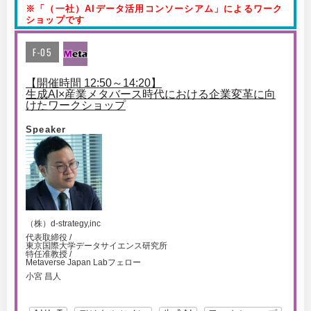
※「（一社）AIデータ活用コンソーシアム」によるワーク
ショップです
F-05
【開催時間 12:50～14:20】
生成AI×産業メタバース時代における企業変革に向
けたワークショップ
Speaker
（株）d-strategy,inc
代表取締役 /
東京国際大学データサイエンス研究所
特任准教授 /
Metaverse Japan Labフェロー
小宮 昌人