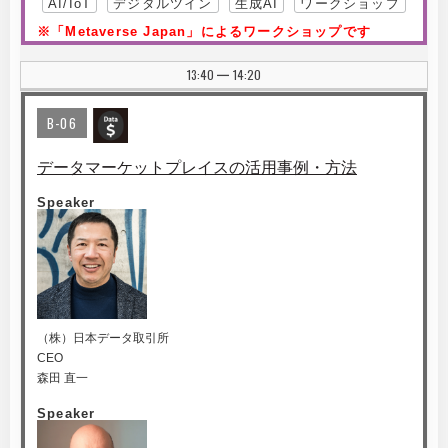
AI/IoT
デジタルツイン
生成AI
ワークショップ
※「Metaverse Japan」によるワークショップです
13:40
14:20
|
B-06
データマーケットプレイスの活用事例・方法
Speaker
（株）日本データ取引所
CEO
森田 直一
Speaker