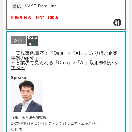
提供
VAST Data, Inc.
※軽食付き：限定 100食
C-04
「実践事例講座！『Data』×『AI』に取り組む企業
事例の紹介」
～各業界で見られる『Data』×『AI』取組事例から
学ぶ～
Speaker
（株）船井総合研究所
DX支援本部 AIコンサルティング部 シニア・エキスパート
石倉 実