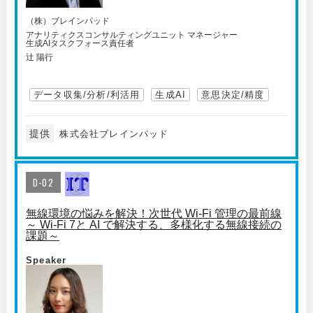
（株）ブレインパッド
アナリティクスコンサルティングユニット マネージャー
生成AIタスクフォース責任者
辻 陽行
データ収集/分析/利活用
生成AI
意思決定/精度
提供
株式会社ブレインパッド
D-02
無線環境の悩みを解決！次世代 Wi-Fi 管理の最前線
～ Wi-Fi 7と AI で解決する、多様化する無線接続の
課題～
Speaker