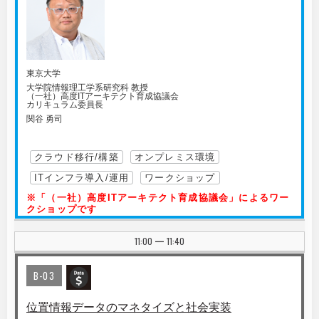
東京大学
大学院情報理工学系研究科 教授
（一社）高度ITアーキテクト育成協議会
カリキュラム委員長
関谷 勇司
クラウド移行/構築
オンプレミス環境
ITインフラ導入/運用
ワークショップ
※「（一社）高度ITアーキテクト育成協議会」によるワー
クショップです
11:00
11:40
|
B-03
位置情報データのマネタイズと社会実装