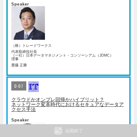
Speaker
（株）トレードワークス
代表取締役社長
（一社）日本データマネジメント・コンソーシアム（JDMC）
理事
齋藤 正勝
D-07
クラウドかオンプレ回帰かハイブリット？
ネットワーク変革時代におけるセキュアなデータア
クセス手法
Speaker
会期終了