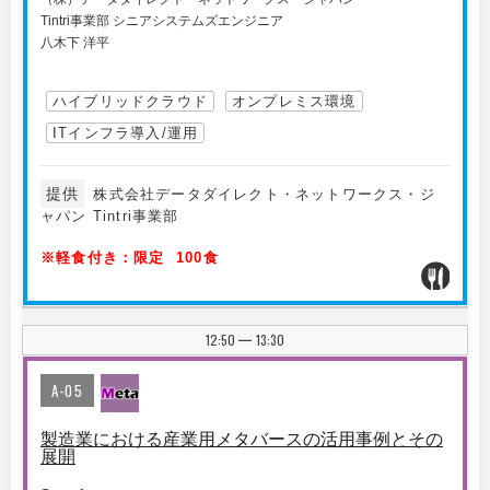
Tintri事業部 シニアシステムズエンジニア
八木下 洋平
ハイブリッドクラウド
オンプレミス環境
ITインフラ導入/運用
提供
株式会社データダイレクト・ネットワークス・ジ
ャパン Tintri事業部
※軽食付き：限定 100食
12:50
13:30
|
A-05
製造業における産業用メタバースの活用事例とその
展開