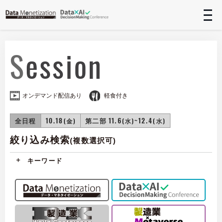
t
n
Session
オンデマンド配信あり
軽食付き
全日程
10.18
第二部 11.6
~12.4
(金)
(水)
(水)
絞り込み検索
(複数選択可)
キーワード