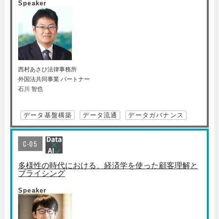
Speaker
西村あさひ法律事務所
外国法共同事業 パートナー
石川 智也
データ基盤構築
データ流通
データガバナンス
C-05
多様性の時代における、経済学を使った顧客理解と
プライシング
Speaker