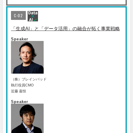
C-02
「生成AI」と「データ活用」の融合が拓く事業戦略
Speaker
（株）ブレインパッド
執行役員CMO
近藤 嘉恒
Speaker