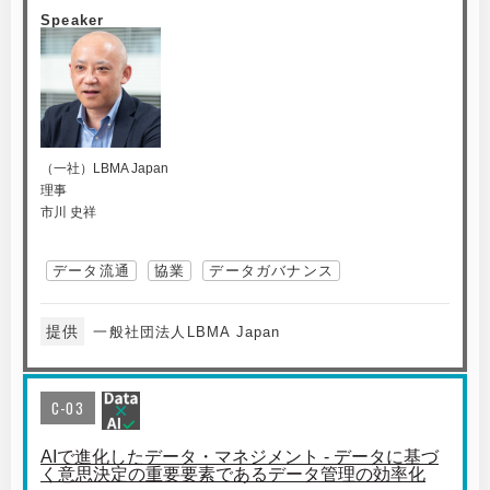
Speaker
（一社）LBMA Japan
理事
市川 史祥
データ流通
協業
データガバナンス
提供
一般社団法人LBMA Japan
C-03
AIで進化したデータ・マネジメント - データに基づ
く意思決定の重要要素であるデータ管理の効率化