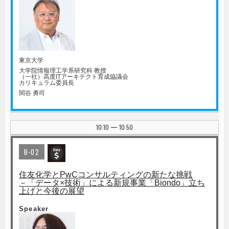
東京大学
大学院情報理工学系研究科 教授
（一社）高度ITアーキテクト育成協議会
カリキュラム委員長
関谷 勇司
10:10
10:50
|
B-02
住友化学とPwCコンサルティングの新たな挑戦
－「データ×技術」による新規事業「Biondo」立ち
上げと今後の展望
Speaker