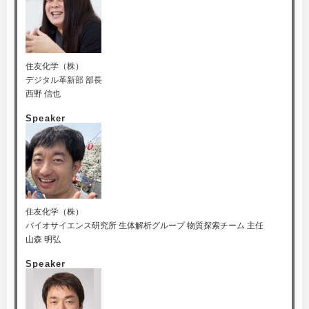
住友化学（株）
デジタル革新部 部長
西野 信也
Speaker
住友化学（株）
バイオサイエンス研究所 生体解析グループ 物質探索チーム 主任
山森 明弘
Speaker