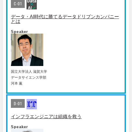
C-01
データ・AI時代に勝てるデータドリブンカンパニー
とは
Speaker
国⽴⼤学法⼈ 滋賀⼤学
データサイエンス学部
河本 薫
D-01
インフラエンジニアは組織を救う
Speaker