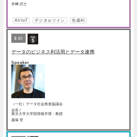
井﨑 武士
AI/IoT
デジタルツイン
生成AI
B-01
データのビジネス利活用とデータ連携
Speaker
（一社）データ社会推進協議会
会長 /
東京大学大学院情報学環・教授
越塚 登