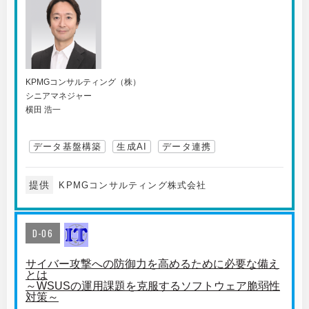
KPMGコンサルティング（株）
シニアマネジャー
横田 浩一
データ基盤構築
生成AI
データ連携
提供
KPMGコンサルティング株式会社
D-06
サイバー攻撃への防御力を高めるために必要な備え
とは
～WSUSの運用課題を克服するソフトウェア脆弱性
対策～