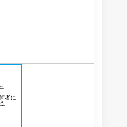
～
術者に
う