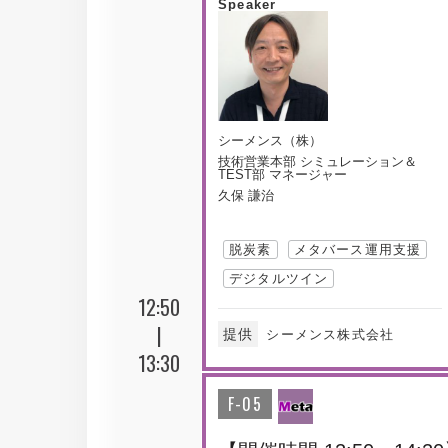
Speaker
シーメンス（株）
技術営業本部 シミュレーション＆
TEST部 マネージャー
久保 謙治
脱炭素
メタバース運用支援
デジタルツイン
12:50
|
提供
シーメンス株式会社
13:30
F-05