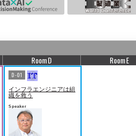
RoomD
RoomE
D-01
インフラエンジニアは組
織を救う
Speaker