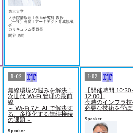
東京大学
大学院情報理工学系研究科 教授
（一社）高度ITアーキテクト育成協議
会
カリキュラム委員長
関谷 勇司
D-02
E-02
無線環境の悩みを解決！
【開催時間 10:30
次世代 Wi-Fi 管理の最前
12:00】
線
今時のインフラ技
～ Wi-Fi 7と AI で解決す
必要な技術を学ぼ
る、多様化する無線接続
の課題～
Speaker
Speaker