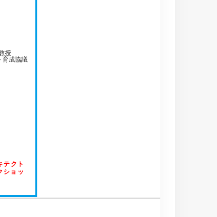
教授
ト育成協議
キテクト
クショッ