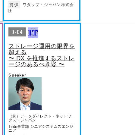
提供
ワタップ・ジャパン株式会
社
D-04
ストレージ運用の限界を
超える
〜 DX を推進するストレ
ージのあるべき姿 〜
Speaker
（株）データダイレクト・ネットワー
クス・ジャパン
Tintri事業部 シニアシステムズエンジ
ニア