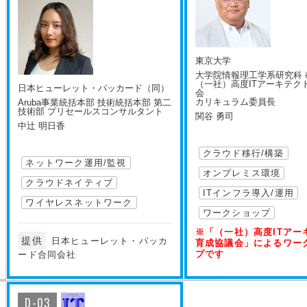
東京大学
大学院情報理工学系研究科 
（一社）高度ITアーキテク
日本ヒューレット・パッカード（同）
会
カリキュラム委員長
Aruba事業統括本部 技術統括本部 第二
技術部 プリセールスコンサルタント
関谷 勇司
中辻 明日香
クラウド移行/構築
ネットワーク運用/監視
オンプレミス環境
クラウドネイティブ
ITインフラ導入/運用
ワイヤレスネットワーク
ワークショップ
※「（一社）高度ITアー
提供
日本ヒューレット・パッカ
育成協議会」によるワー
プです
ード合同会社
D-03