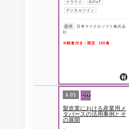
クラウド
AI/IoT
デジタルツイン
提供
日本マイクロソフト株式会
社
※軽食付き：限定 100食
A-05
製造業における産業用メ
タバースの活用事例とそ
の展開