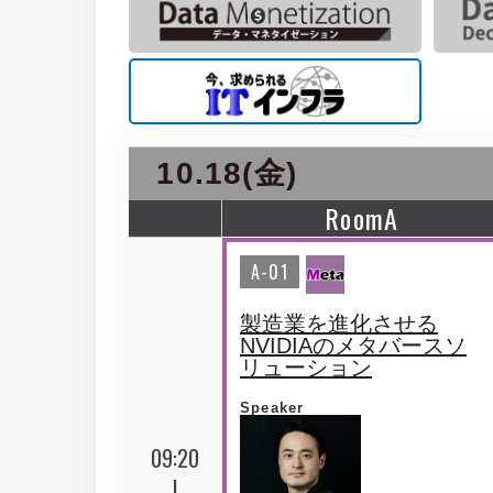
10.18(金)
RoomA
A-01
製造業を進化させる
NVIDIAのメタバースソ
リューション
Speaker
09:20
|