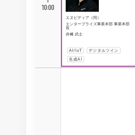
10:00
エヌビディア（同）
エンタープライズ事業本部 事業本部
長
井﨑 武士
AI/IoT
デジタルツイン
生成AI