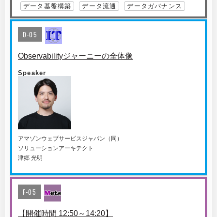
データ基盤構築
データ流通
データガバナンス
D-05
Observabilityジャーニーの全体像
Speaker
アマゾンウェブサービスジャパン（同）
ソリューションアーキテクト
津郷 光明
F-05
【開催時間 12:50～14:20】