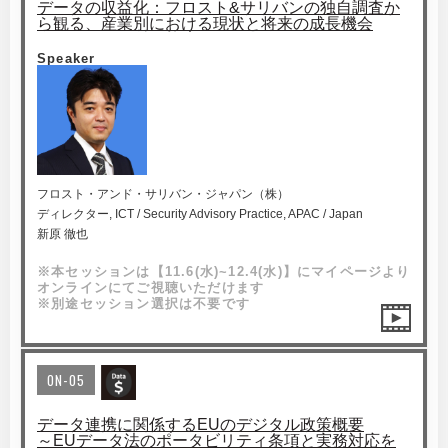
データの収益化：フロスト&サリバンの独自調査か
ら観る、産業別における現状と将来の成長機会
Speaker
フロスト・アンド・サリバン・ジャパン（株）
ディレクター, ICT / Security Advisory Practice, APAC / Japan
新原 徹也
※本セッションは【11.6(水)~12.4(水)】にマイページより
オンラインにてご視聴いただけます
※別途セッション選択は不要です
ON-05
データ連携に関係するEUのデジタル政策概要
～EUデータ法のポータビリティ条項と実務対応を