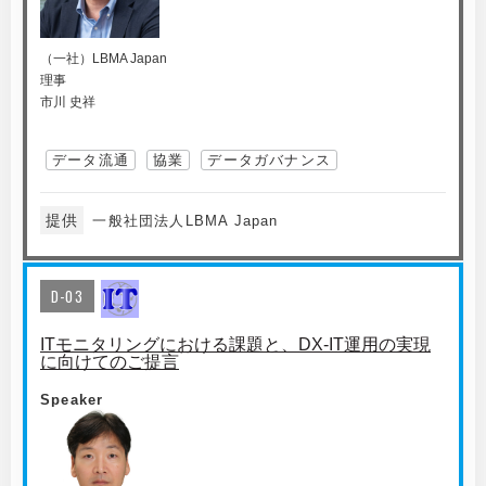
（一社）LBMA Japan
理事
市川 史祥
データ流通
協業
データガバナンス
提供
一般社団法人LBMA Japan
D-03
ITモニタリングにおける課題と、DX-IT運用の実現
に向けてのご提言
Speaker