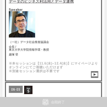
データのビジネス利活用とデータ連携
Speaker
（一社）データ社会推進協議会
会長 /
東京大学大学院情報学環・教授
越塚 登
※本セッションは【11.6(水)~12.4(水)】にマイページより
オンラインにてご視聴いただけます
※別途セッション選択は不要です
ON-09
オルタナティブデータ活用の今後
会期終了