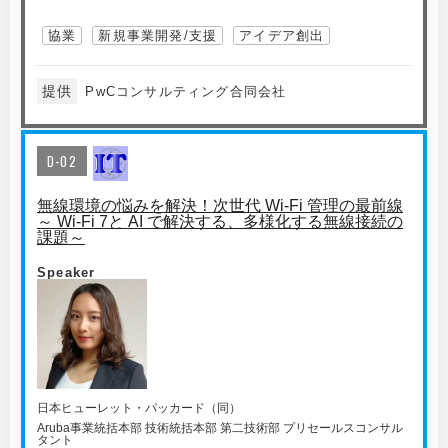
協業
新規事業開発/支援
アイデア創出
提供
PwCコンサルティング合同会社
D-02
無線環境の悩みを解決！次世代 Wi-Fi 管理の最前線
～ Wi-Fi 7と AI で解決する、多様化する無線接続の
課題～
Speaker
日本ヒューレット・パッカード（同）
Aruba事業統括本部 技術統括本部 第二技術部 プリセールスコンサル
タント