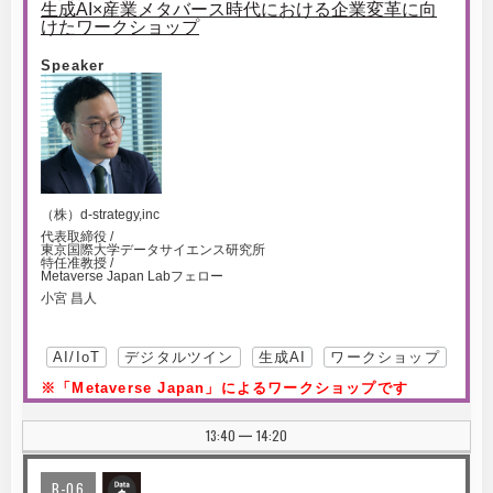
生成AI×産業メタバース時代における企業変革に向
けたワークショップ
Speaker
（株）d-strategy,inc
代表取締役 /
東京国際大学データサイエンス研究所
特任准教授 /
Metaverse Japan Labフェロー
小宮 昌人
AI/IoT
デジタルツイン
生成AI
ワークショップ
※「Metaverse Japan」によるワークショップです
13:40
14:20
|
B-06