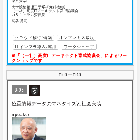
東京大学
大学院情報理工学系研究科 教授
（一社）高度ITアーキテクト育成協議会
カリキュラム委員長
関谷 勇司
クラウド移行/構築
オンプレミス環境
ITインフラ導入/運用
ワークショップ
※「（一社）高度ITアーキテクト育成協議会」によるワー
クショップです
11:00
11:40
|
B-03
位置情報データのマネタイズと社会実装
Speaker