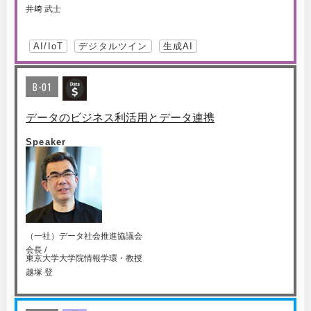
井﨑 武士
AI/IoT
デジタルツイン
生成AI
B-01
データのビジネス利活用とデータ連携
Speaker
（一社）データ社会推進協議会
会長 /
東京大学大学院情報学環・教授
越塚 登