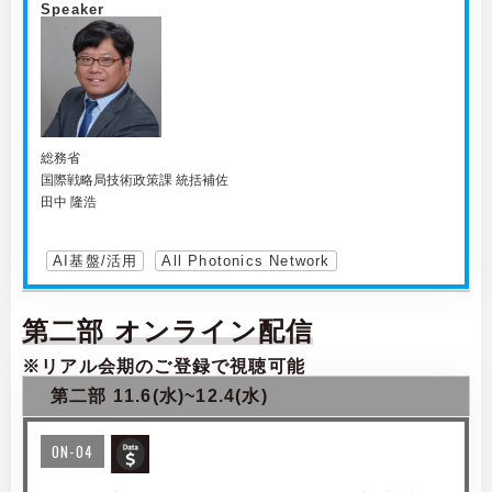
Speaker
総務省
国際戦略局技術政策課 統括補佐
田中 隆浩
AI基盤/活用
All Photonics Network
第二部 オンライン配信
※リアル会期のご登録で視聴可能
第二部 11.6(水)~12.4(水)
ON-04