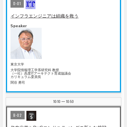
D-01
インフラエンジニアは組織を救う
Speaker
東京大学
大学院情報理工学系研究科 教授
（一社）高度ITアーキテクト育成協議会
カリキュラム委員長
関谷 勇司
10:10
10:50
|
B-02