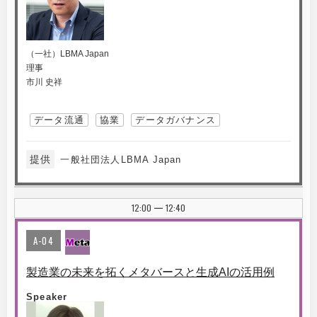
（一社）LBMA Japan
理事
市川 史祥
データ流通
協業
データガバナンス
提供
一般社団法人LBMA Japan
12:00
12:40
|
A-04
製造業の未来を拓くメタバースと生成AIの活用例
Speaker