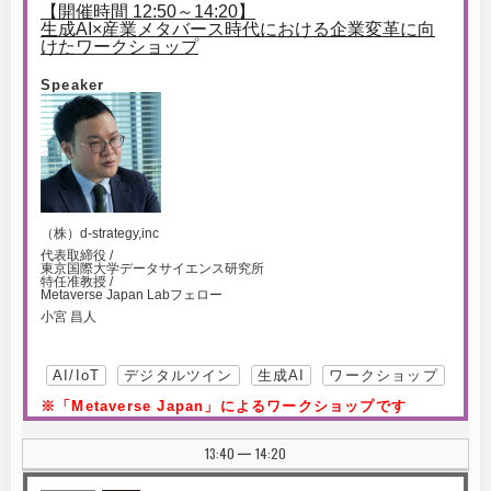
【開催時間 12:50～14:20】
生成AI×産業メタバース時代における企業変革に向
けたワークショップ
Speaker
（株）d-strategy,inc
代表取締役 /
東京国際大学データサイエンス研究所
特任准教授 /
Metaverse Japan Labフェロー
小宮 昌人
AI/IoT
デジタルツイン
生成AI
ワークショップ
※「Metaverse Japan」によるワークショップです
13:40
14:20
|