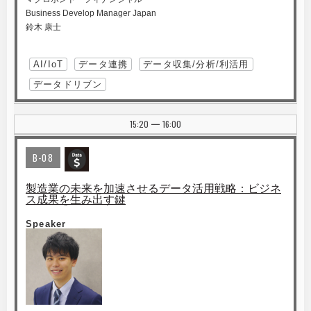
Business Develop Manager Japan
鈴木 康士
AI/IoT
データ連携
データ収集/分析/利活用
データドリブン
15:20
16:00
|
B-08
製造業の未来を加速させるデータ活用戦略：ビジネ
ス成果を生み出す鍵
Speaker