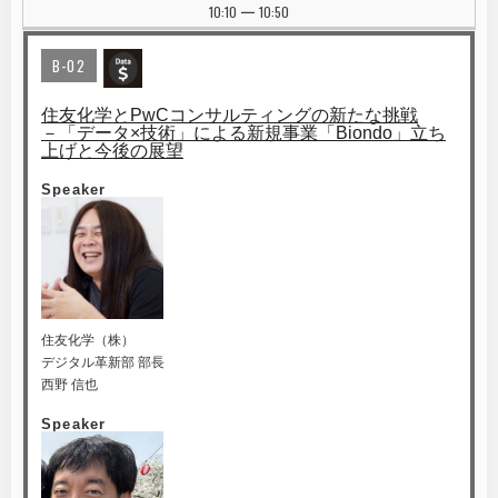
10:10
10:50
|
B-02
住友化学とPwCコンサルティングの新たな挑戦
－「データ×技術」による新規事業「Biondo」立ち
上げと今後の展望
Speaker
住友化学（株）
デジタル革新部 部長
西野 信也
Speaker