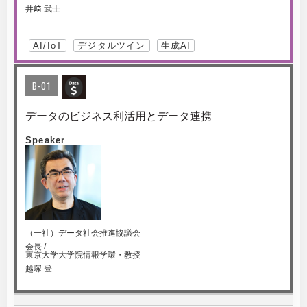
井﨑 武士
AI/IoT
デジタルツイン
生成AI
B-01
データのビジネス利活用とデータ連携
Speaker
（一社）データ社会推進協議会
会長 /
東京大学大学院情報学環・教授
越塚 登