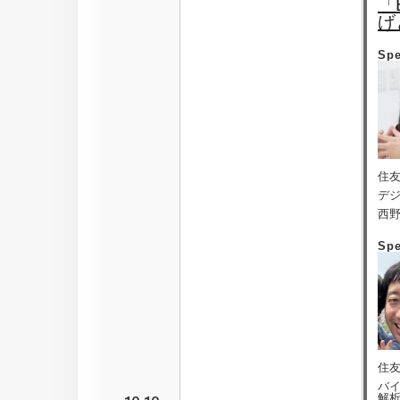
「
げ
Sp
住
デジ
西野
Sp
住
バイ
解析