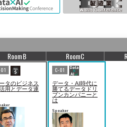
RoomB
RoomC
-01
C-01
ータのビジネス
データ・AI時代に
活用とデータ連
勝てるデータドリ
ブンカンパニーと
は
eaker
Speaker