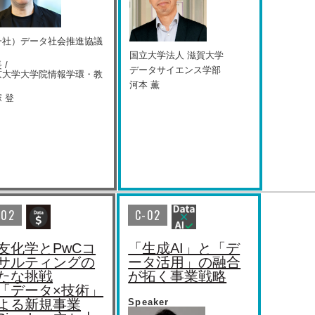
一社）データ社会推進協議
国⽴⼤学法⼈ 滋賀⼤学
 /
データサイエンス学部
京大学大学院情報学環・教
河本 薫
 登
-02
C-02
友化学とPwCコ
「生成AI」と「デ
サルティングの
ータ活用」の融合
たな挑戦
が拓く事業戦略
「データ×技術」
よる新規事業
Speaker