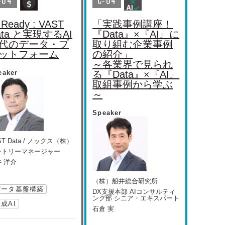
-04
C-04
 Ready : VAST
「実践事例講座！
ata と実現するAI
『Data』×『AI』に
代のデータ・プ
取り組む企業事例
ットフォーム
の紹介」
～各業界で見られ
eaker
る『Data』×『AI』
取組事例から学ぶ
～
Speaker
ST Data / ノックス（株）
ントリーマネージャー
 洋介
（株）船井総合研究所
データ基盤構築
DX支援本部 AIコンサルティ
ング部 シニア・エキスパート
成AI
石倉 実