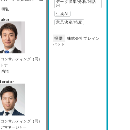
データ収集/分析/利活
任
用
 明弘
生成AI
eaker
意思決定/精度
提供
株式会社ブレイン
パッド
Cコンサルティング（同）
ートナー
 尚悟
erator
Cコンサルティング（同）
ニアマネージャー