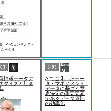
 享
協業
規事業開発/支援
アイデア創出
供
PwCコンサルティ
グ合同会社
-03
C-03
置情報データの
AIで進化したデー
ネタイズと社会
タ・マネジメント -
装
データに基づく意
思決定の重要要素
eaker
であるデータ管理
の効率化