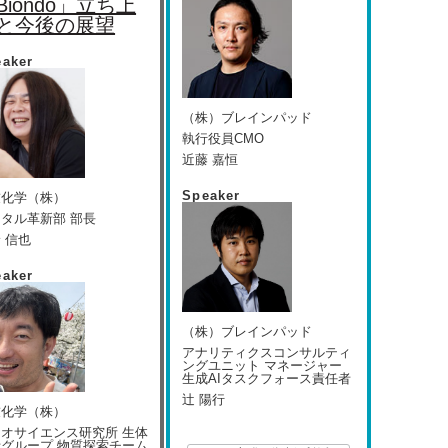
Biondo」立ち上
と今後の展望
eaker
（株）ブレインパッド
執行役員CMO
近藤 嘉恒
Speaker
友化学（株）
タル革新部 部長
 信也
eaker
（株）ブレインパッド
アナリティクスコンサルティ
ングユニット マネージャー
生成AIタスクフォース責任者
辻 陽行
友化学（株）
オサイエンス研究所 生体
グループ 物質探索チーム