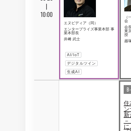
|
10:00
（
会
エヌビディア（同）
会長
エンタープライズ事業本部 事
東
業本部長
授
井﨑 武士
越塚
AI/IoT
デジタルツイン
生成AI
B
住
ン
新
－
に