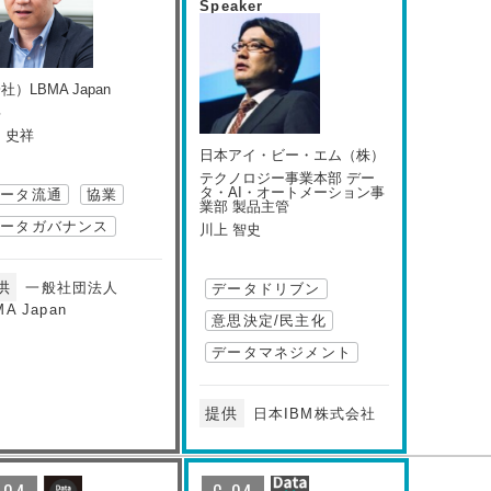
Speaker
社）LBMA Japan
事
 史祥
日本アイ・ビー・エム（株）
テクノロジー事業本部 デー
タ・AI・オートメーション事
データ流通
協業
業部 製品主管
データガバナンス
川上 智史
供
一般社団法人
データドリブン
MA Japan
意思決定/民主化
データマネジメント
提供
日本IBM株式会社