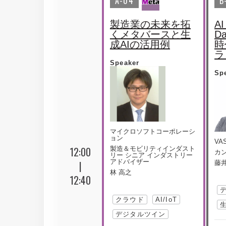
A-04
B
製造業の未来を拓
AI
くメタバースと生
D
成AIの活用例
時
ラ
Speaker
Sp
マイクロソフトコーポレーシ
ョン
VA
12:00
製造＆モビリティインダスト
カ
リー シニア インダストリー
アドバイザー
|
藤井
林 高之
12:40
クラウド
AI/IoT
生
デジタルツイン