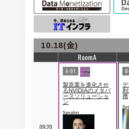
10.18(金)
RoomA
A-01
B
製造業を進化させ
デ
るNVIDIAのメタバ
利
ースソリューショ
携
ン
Sp
Speaker
09:20