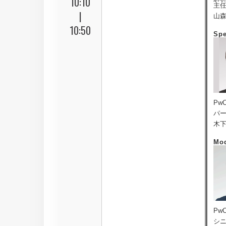
10:10
主
|
山森
10:50
Sp
Pw
パ
木下
Mod
Pw
シ