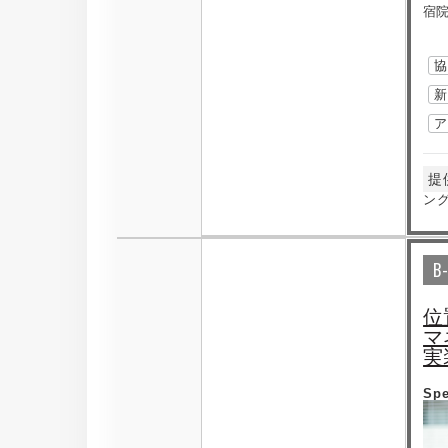
宿院
新
提
ン
B
位
マ
実
Sp