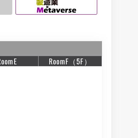
RoomE
RoomF（5F）