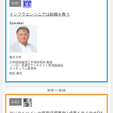
D-01
インフラエンジニアは組織を救う
Speaker
東京大学
大学院情報理工学系研究科 教授
（一社）高度ITアーキテクト育成協議会
カリキュラム委員長
関谷 勇司
10:10
10:50
|
A-02