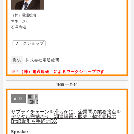
（株）電通総研
マネージャー
石澤 和浩
ワークショップ
提供
株式会社電通総研
※「（株）電通総研」によるワークショップです
11:00
11:40
|
A-03
サプライチェーンを滑らかに。企業間の業務接点を
デジタル完結させ、調達購買・販売・物流領域の
BtoB取引を手軽にDX
Speaker