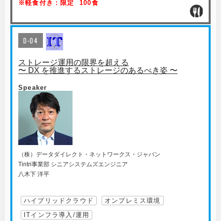
※軽食付き：限定 100食
D-04
ストレージ運用の限界を超える
〜 DX を推進するストレージのあるべき姿 〜
Speaker
（株）データダイレクト・ネットワークス・ジャパン
Tintri事業部 シニアシステムズエンジニア
八木下 洋平
ハイブリッドクラウド
オンプレミス環境
ITインフラ導入/運用