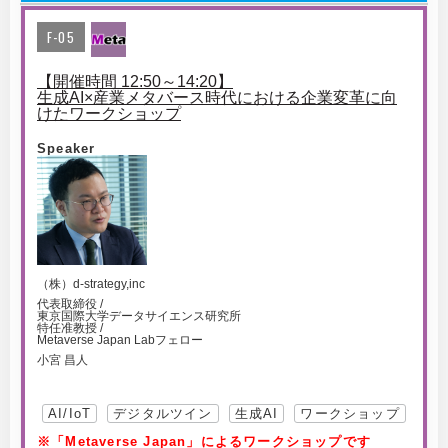
F-05
【開催時間 12:50～14:20】
生成AI×産業メタバース時代における企業変革に向
けたワークショップ
Speaker
（株）d-strategy,inc
代表取締役 /
東京国際大学データサイエンス研究所
特任准教授 /
Metaverse Japan Labフェロー
小宮 昌人
AI/IoT
デジタルツイン
生成AI
ワークショップ
※「Metaverse Japan」によるワークショップです