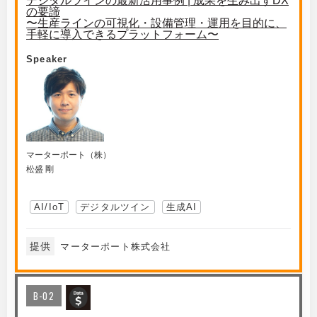
デジタルツインの最新活用事例 | 成果を生み出すDX
の要諦
〜生産ラインの可視化・設備管理・運用を目的に、
手軽に導入できるプラットフォーム〜
Speaker
マーターポート（株）
松盛 剛
AI/IoT
デジタルツイン
生成AI
提供
マーターポート株式会社
B-02