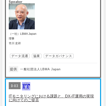
Speaker
（一社）LBMA Japan
理事
市川 史祥
データ流通
協業
データガバナンス
提供
一般社団法人LBMA Japan
D-03
ITモニタリングにおける課題と、DX-IT運用の実現
に向けてのご提言