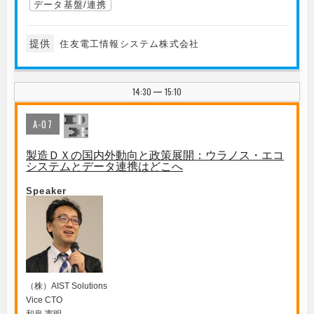
データ基盤/連携
提供
住友電工情報システム株式会社
14:30
15:10
|
A-07
製造ＤＸの国内外動向と政策展開：ウラノス・エコ
システムとデータ連携はどこへ
Speaker
（株）AIST Solutions
Vice CTO