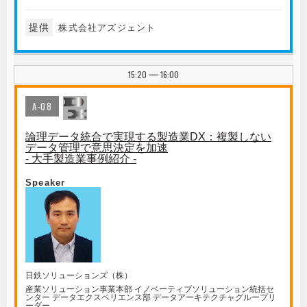
提供
株式会社アズジェント
15:20
16:00
|
A-08
論理データ統合で実現する製造業DX：複製しない
データ管理で意思決定を加速
- 大手製造業事例紹介 -
Speaker
日鉄ソリューションズ（株）
産業ソリューション事業本部 イノベーティブソリューション統括セ
ンター データエクスペリエンス部 データアーキテクチャグループリ
ーダー