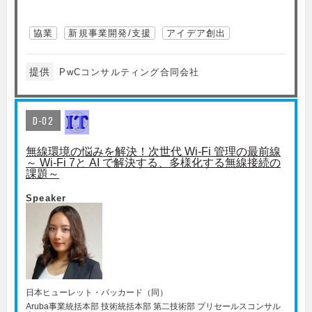
協業
新規事業開発/支援
アイデア創出
提供
PwCコンサルティング合同会社
D-02
無線環境の悩みを解決！次世代 Wi-Fi 管理の最前線
～ Wi-Fi 7と AI で解決する、多様化する無線接続の
課題～
Speaker
日本ヒューレット・パッカード（同）
Aruba事業統括本部 技術統括本部 第二技術部 プリセールスコンサル