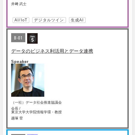
井﨑 武士
AI/IoT
デジタルツイン
生成AI
B-01
データのビジネス利活用とデータ連携
Speaker
（一社）データ社会推進協議会
会長 /
東京大学大学院情報学環・教授
越塚 登