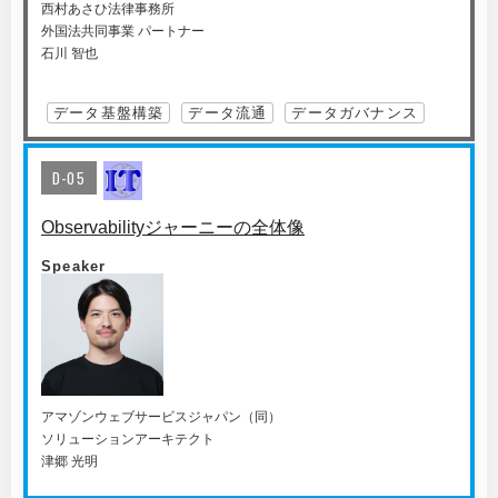
西村あさひ法律事務所
外国法共同事業 パートナー
石川 智也
データ基盤構築
データ流通
データガバナンス
D-05
Observabilityジャーニーの全体像
Speaker
アマゾンウェブサービスジャパン（同）
ソリューションアーキテクト
津郷 光明