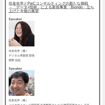
住友化学とPwCコンサルティングの新たな挑戦
－「データ×技術」による新規事業「Biondo」立ち
上げと今後の展望
Speaker
住友化学（株）
デジタル革新部 部長
西野 信也
Speaker
住友化学（株）