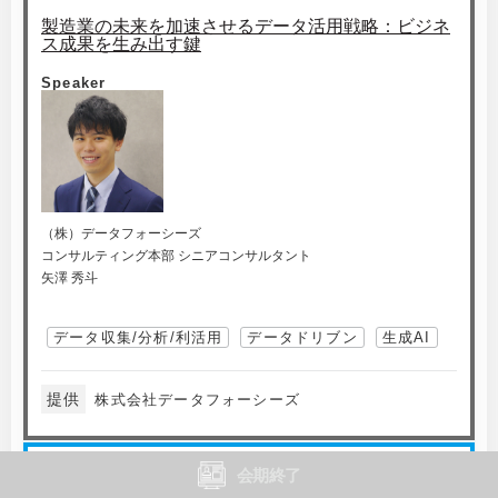
製造業の未来を加速させるデータ活用戦略：ビジネ
ス成果を生み出す鍵
Speaker
（株）データフォーシーズ
コンサルティング本部 シニアコンサルタント
矢澤 秀斗
データ収集/分析/利活用
データドリブン
生成AI
提供
株式会社データフォーシーズ
会期終了
D-08