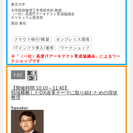
東京大学
大学院情報理工学系研究科 教授
（一社）高度ITアーキテクト育成協議会
カリキュラム委員長
関谷 勇司
クラウド移行/構築
オンプレミス環境
ITインフラ導入/運用
ワークショップ
※「（一社）高度ITアーキテクト育成協議会」によるワー
クショップです
F-02
【開催時間 10:10～11:40】
領域横断したDX改革テーマに取り組むための現状
整理
Speaker