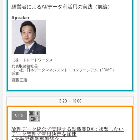
経営者によるAI/データ利活用の実践（前編）
Speaker
（株）トレードワークス
代表取締役社長
（一社）日本データマネジメント・コンソーシアム（JDMC）
理事
齋藤 正勝
15:20
16:00
|
A-08
論理データ統合で実現する製造業DX：複製しない
データ管理で意思決定を加速
- 大手製造業事例紹介 -