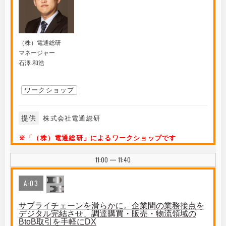
（株）電通総研
マネージャー
石澤 和浩
ワークショップ
提供
株式会社電通総研
※「（株）電通総研」によるワークショップです
11:00
11:40
|
A-03
サプライチェーンを滑らかに。企業間の業務接点を
デジタル完結させ、調達購買・販売・物流領域の
BtoB取引を手軽にDX