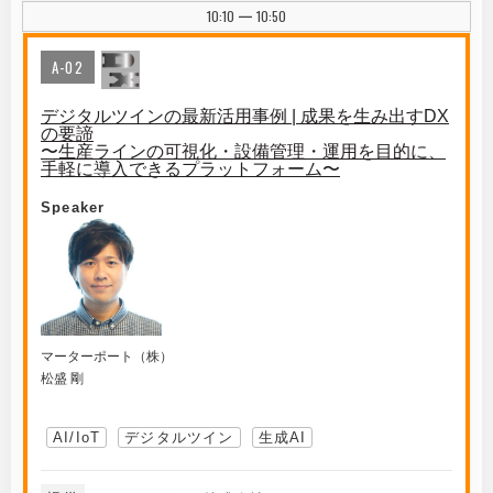
10:10
10:50
|
A-02
デジタルツインの最新活用事例 | 成果を生み出すDX
の要諦
〜生産ラインの可視化・設備管理・運用を目的に、
手軽に導入できるプラットフォーム〜
Speaker
マーターポート（株）
松盛 剛
AI/IoT
デジタルツイン
生成AI