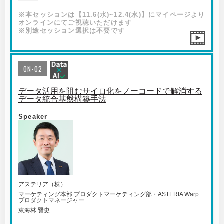
※本セッションは【11.6(水)~12.4(水)】にマイページより
オンラインにてご視聴いただけます
※別途セッション選択は不要です
ON-02
データ活用を阻むサイロ化をノーコードで解消する
データ統合基盤構築手法
Speaker
アステリア（株）
マーケティング本部 プロダクトマーケティング部・ASTERIA Warp
プロダクトマネージャー
東海林 賢史