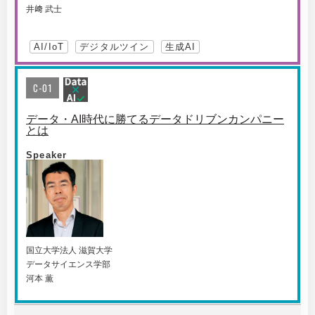
井﨑 武士
AI/IoT
デジタルツイン
生成AI
C-01
データ・AI時代に勝てるデータドリブンカンパニー
とは
Speaker
国⽴⼤学法⼈ 滋賀⼤学
データサイエンス学部
河本 薫