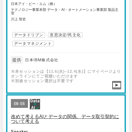
日本アイ・ビー・エム（株）
テクノロジー事業本部 データ・AI・オートメーション事業部 製品主
管
川上 智史
データドリブン
意思決定/民主化
データマネジメント
提供
日本IBM株式会社
※本セッションは【11.6(水)~12.4(水)】にマイページより
オンラインにてご視聴いただけます
※別途セッション選択は不要です
ON-06
改めて考えるAIとデータの関係、データ取引契約に
ついて考える
Speaker