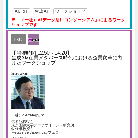
AI/IoT
生成AI
ワークショップ
※「（一社）AIデータ活用コンソーシアム」によるワーク
ショップです
F-05
【開催時間 12:50～14:20】
生成AI×産業メタバース時代における企業変革に向
けたワークショップ
Speaker
（株）d-strategy,inc
代表取締役 /
東京国際大学データサイエンス研究所
特任准教授 /
Metaverse Japan Labフェロー