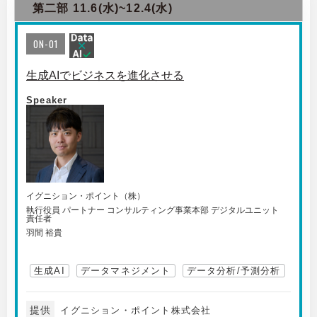
第二部 11.6(水)~12.4(水)
ON-01
生成AIでビジネスを進化させる
Speaker
イグニション・ポイント（株）
執行役員 パートナー コンサルティング事業本部 デジタルユニット
責任者
羽間 裕貴
生成AI
データマネジメント
データ分析/予測分析
提供
イグニション・ポイント株式会社