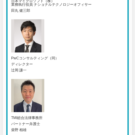
日本マイクロソフト（株）
業務執行役員 ナショナルテクノロジーオフィサー
田丸 健三郎
PwCコンサルティング（同）
ディレクター
辻岡 謙一
TMI総合法律事務所
パートナー弁護士
柴野 相雄