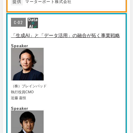
提供
マーターポート株式会社
C-02
「生成AI」と「データ活用」の融合が拓く事業戦略
Speaker
（株）ブレインパッド
執行役員CMO
近藤 嘉恒
Speaker