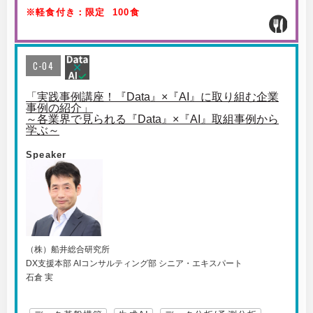
※軽食付き：限定 100食
C-04
「実践事例講座！『Data』×『AI』に取り組む企業
事例の紹介」
～各業界で見られる『Data』×『AI』取組事例から
学ぶ～
Speaker
（株）船井総合研究所
DX支援本部 AIコンサルティング部 シニア・エキスパート
石倉 実