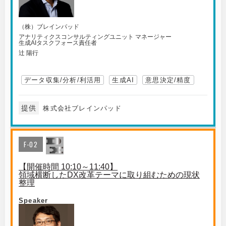
（株）ブレインパッド
アナリティクスコンサルティングユニット マネージャー
生成AIタスクフォース責任者
辻 陽行
データ収集/分析/利活用
生成AI
意思決定/精度
提供
株式会社ブレインパッド
F-02
【開催時間 10:10～11:40】
領域横断したDX改革テーマに取り組むための現状
整理
Speaker