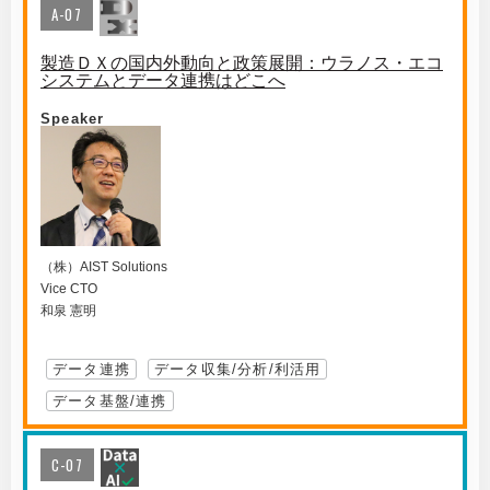
A-07
製造ＤＸの国内外動向と政策展開：ウラノス・エコ
システムとデータ連携はどこへ
Speaker
（株）AIST Solutions
Vice CTO
和泉 憲明
データ連携
データ収集/分析/利活用
データ基盤/連携
C-07