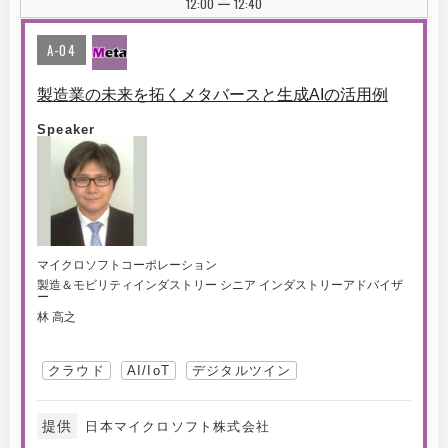
12:00
12:40
|
A-04
製造業の未来を拓くメタバースと生成AIの活用例
Speaker
マイクロソフトコーポレーション
製造＆モビリティインダストリー シニア インダストリーアドバイザ
ー
林 高之
クラウド
AI/IoT
デジタルツイン
提供
日本マイクロソフト株式会社