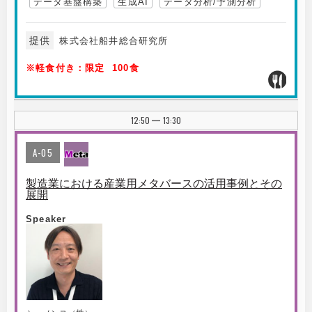
データ基盤構築
生成AI
データ分析/予測分析
提供
株式会社船井総合研究所
※軽食付き：限定 100食
12:50
13:30
|
A-05
製造業における産業用メタバースの活用事例とその
展開
Speaker