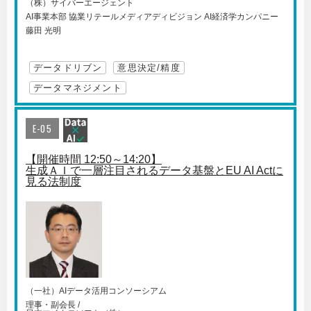
（株）サイバーエージェント
AI事業本部 協業リテールメディアディビジョン AI経済学カンパニー
藤田 光明
データドリブン
意思決定/精度
データマネジメント
E-05
【開催時間 12:50～14:20】
生成ＡＩで一層注目されるデータ基盤とEU AI Actに
見る法制度
（一社）AIデータ活用コンソーシアム
理事・副会長 /