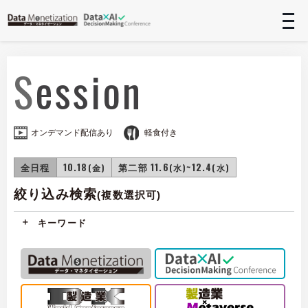
t
n
Session
オンデマンド配信あり
軽食付き
全日程
10.18
第二部 11.6
~12.4
(金)
(水)
(水)
絞り込み検索
(複数選択可)
キーワード