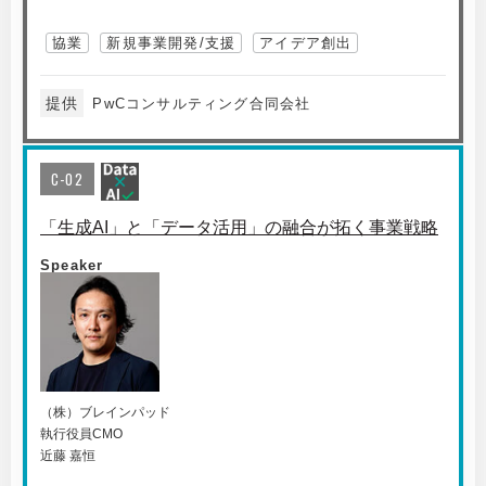
協業
新規事業開発/支援
アイデア創出
提供
PwCコンサルティング合同会社
C-02
「生成AI」と「データ活用」の融合が拓く事業戦略
Speaker
（株）ブレインパッド
執行役員CMO
近藤 嘉恒