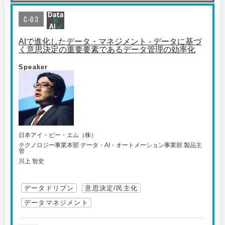
C-03
AIで進化したデータ・マネジメント - データに基づ
く意思決定の重要要素であるデータ管理の効率化
Speaker
日本アイ・ビー・エム（株）
テクノロジー事業本部 データ・AI・オートメーション事業部 製品主
管
川上 智史
データドリブン
意思決定/民主化
データマネジメント