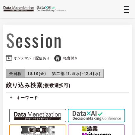
t
n
Session
オンデマンド配信あり
軽食付き
全日程
10.18
第二部 11.6
~12.4
(金)
(水)
(水)
絞り込み検索
(複数選択可)
キーワード