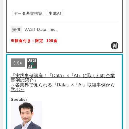
データ基盤構築
生成AI
提供
VAST Data, Inc.
※軽食付き：限定 100食
C-04
「実践事例講座！『Data』×『AI』に取り組む企業
事例の紹介」
～各業界で見られる『Data』×『AI』取組事例から
学ぶ～
Speaker