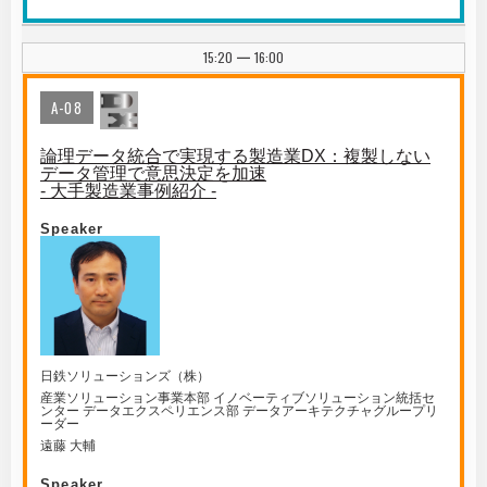
15:20
16:00
|
A-08
論理データ統合で実現する製造業DX：複製しない
データ管理で意思決定を加速
- 大手製造業事例紹介 -
Speaker
日鉄ソリューションズ（株）
産業ソリューション事業本部 イノベーティブソリューション統括セ
ンター データエクスペリエンス部 データアーキテクチャグループリ
ーダー
遠藤 大輔
Speaker