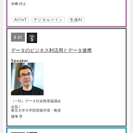
井﨑 武士
AI/IoT
デジタルツイン
生成AI
B-01
データのビジネス利活用とデータ連携
Speaker
（一社）データ社会推進協議会
会長 /
東京大学大学院情報学環・教授
越塚 登