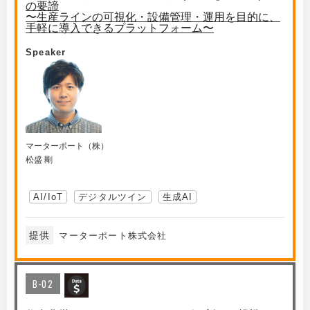
の要諦
〜生産ラインの可視化・設備管理・運用を目的に、
手軽に導入できるプラットフォーム〜
Speaker
マーターポート（株）
松盛 剛
AI/IoT
デジタルツイン
生成AI
提供
マーターポート株式会社
B-02