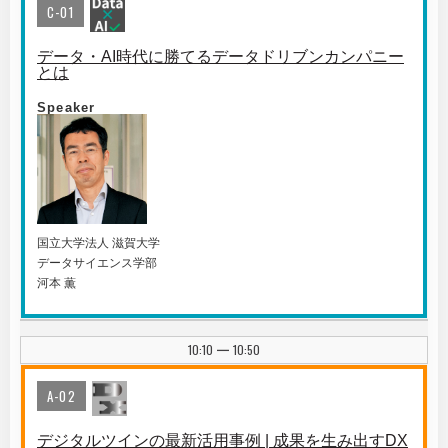
C-01
データ・AI時代に勝てるデータドリブンカンパニー
とは
Speaker
国⽴⼤学法⼈ 滋賀⼤学
データサイエンス学部
河本 薫
10:10
10:50
|
A-02
デジタルツインの最新活用事例 | 成果を生み出すDX