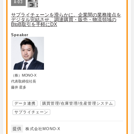
A-03
サプライチェーンを滑らかに。企業間の業務接点を
デジタル完結させ、調達購買・販売・物流領域の
BtoB取引を手軽にDX
Speaker
（株）MONO-X
代表取締役社長
藤井 星多
データ連携
購買管理/在庫管理/生産管理システム
サプライチェーン
提供
株式会社MONO-X