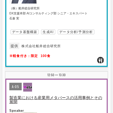
（株）船井総合研究所
DX支援本部 AIコンサルティング部 シニア・エキスパート
石倉 実
データ基盤構築
生成AI
データ分析/予測分析
提供
株式会社船井総合研究所
※軽食付き：限定 100食
12:50
13:30
|
A-05
製造業における産業用メタバースの活用事例とその
展開
Speaker