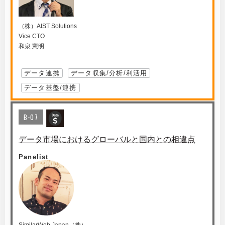
（株）AIST Solutions
Vice CTO
和泉 憲明
データ連携
データ収集/分析/利活用
データ基盤/連携
B-07
データ市場におけるグローバルと国内との相違点
Panelist