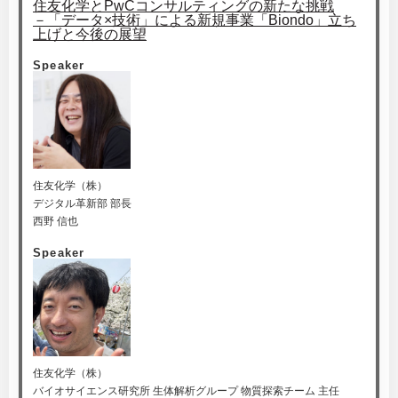
住友化学とPwCコンサルティングの新たな挑戦
－「データ×技術」による新規事業「Biondo」立ち
上げと今後の展望
Speaker
住友化学（株）
デジタル革新部 部長
西野 信也
Speaker
住友化学（株）
バイオサイエンス研究所 生体解析グループ 物質探索チーム 主任