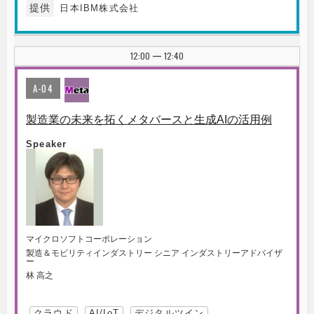
提供
日本IBM株式会社
12:00
12:40
|
A-04
製造業の未来を拓くメタバースと生成AIの活用例
Speaker
マイクロソフトコーポレーション
製造＆モビリティインダストリー シニア インダストリーアドバイザ
ー
林 高之
クラウド
AI/IoT
デジタルツイン