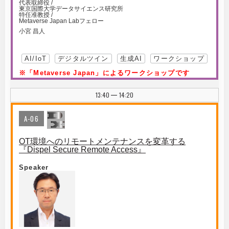
代表取締役 /
東京国際大学データサイエンス研究所
特任准教授 /
Metaverse Japan Labフェロー
小宮 昌人
AI/IoT
デジタルツイン
生成AI
ワークショップ
※「Metaverse Japan」によるワークショップです
13:40
14:20
|
A-06
OT環境へのリモートメンテナンスを変革する
『Dispel Secure Remote Access』
Speaker