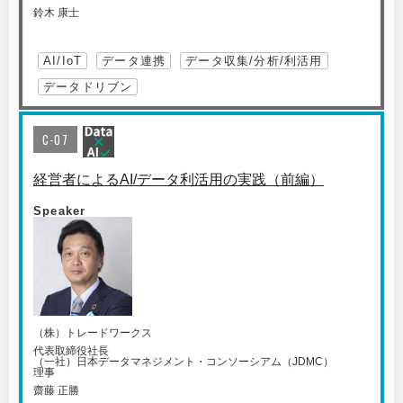
鈴木 康士
AI/IoT
データ連携
データ収集/分析/利活用
データドリブン
C-07
経営者によるAI/データ利活用の実践（前編）
Speaker
（株）トレードワークス
代表取締役社長
（一社）日本データマネジメント・コンソーシアム（JDMC）
理事
齋藤 正勝