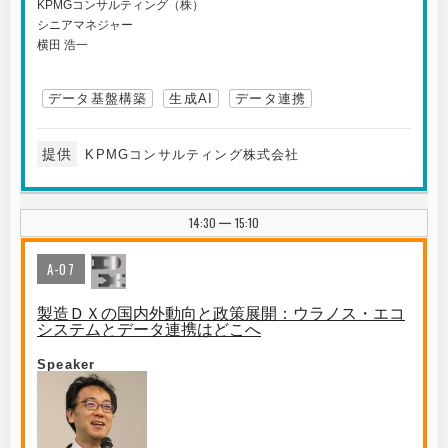
KPMGコンサルティング（株）
シニアマネジャー
横田 浩一
データ基盤構築
生成AI
データ連携
提供
KPMGコンサルティング株式会社
14:30
15:10
|
A-07
製造ＤＸの国内外動向と政策展開：ウラノス・エコ
システムとデータ連携はどこへ
Speaker