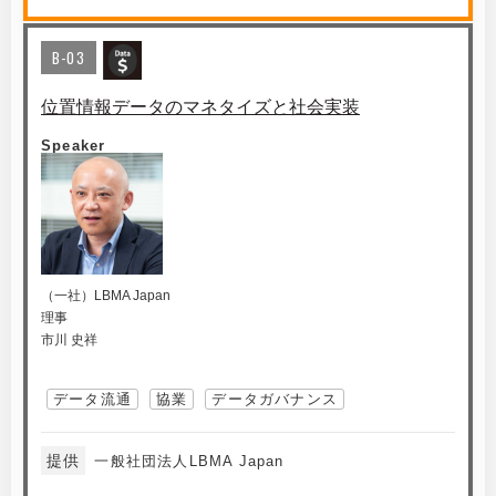
B-03
位置情報データのマネタイズと社会実装
Speaker
（一社）LBMA Japan
理事
市川 史祥
データ流通
協業
データガバナンス
提供
一般社団法人LBMA Japan