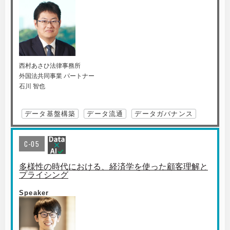
西村あさひ法律事務所
外国法共同事業 パートナー
石川 智也
データ基盤構築
データ流通
データガバナンス
C-05
多様性の時代における、経済学を使った顧客理解と
プライシング
Speaker