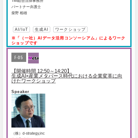
TMI総合法律事務所
パートナー弁護士
柴野 相雄
AI/IoT
生成AI
ワークショップ
※「（一社）AIデータ活用コンソーシアム」によるワーク
ショップです
F-05
【開催時間 12:50～14:20】
生成AI×産業メタバース時代における企業変革に向
けたワークショップ
Speaker
（株）d-strategy,inc