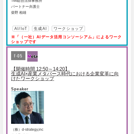
TMI総合法律事務所
パートナー弁護士
柴野 相雄
AI/IoT
生成AI
ワークショップ
※「（一社）AIデータ活用コンソーシアム」によるワーク
ショップです
F-05
【開催時間 12:50～14:20】
生成AI×産業メタバース時代における企業変革に向
けたワークショップ
Speaker
（株）d-strategy,inc