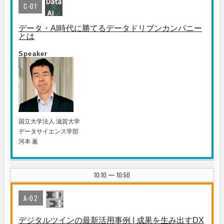
C-01
データ・AI時代に勝てるデータドリブンカンパニー
とは
Speaker
国⽴⼤学法⼈ 滋賀⼤学
データサイエンス学部
河本 薫
10:10
10:50
|
A-02
デジタルツインの最新活用事例 | 成果を生み出すDX