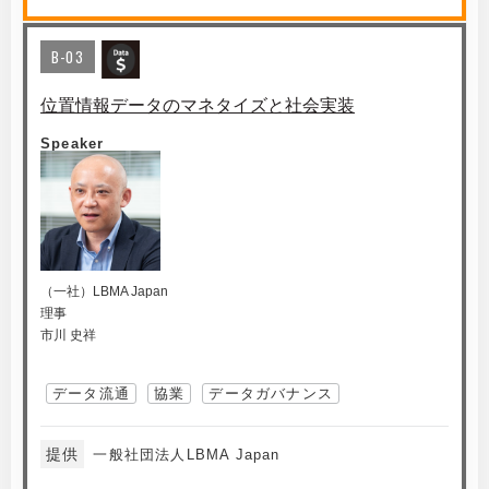
B-03
位置情報データのマネタイズと社会実装
Speaker
（一社）LBMA Japan
理事
市川 史祥
データ流通
協業
データガバナンス
提供
一般社団法人LBMA Japan