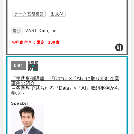
データ基盤構築
生成AI
提供
VAST Data, Inc.
※軽食付き：限定 100食
C-04
「実践事例講座！『Data』×『AI』に取り組む企業
事例の紹介」
～各業界で見られる『Data』×『AI』取組事例から
学ぶ～
Speaker