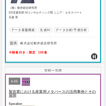
（株）船井総合研究所
DX支援本部 AIコンサルティング部 シニア・エキスパート
石倉 実
データ基盤構築
生成AI
データ分析/予測分析
提供
株式会社船井総合研究所
※軽食付き：限定 100食
12:50
13:30
|
A-05
製造業における産業用メタバースの活用事例とその
展開
Speaker