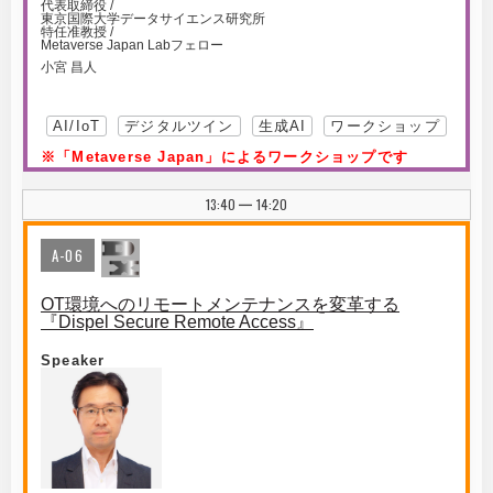
代表取締役 /
東京国際大学データサイエンス研究所
特任准教授 /
Metaverse Japan Labフェロー
小宮 昌人
AI/IoT
デジタルツイン
生成AI
ワークショップ
※「Metaverse Japan」によるワークショップです
13:40
14:20
|
A-06
OT環境へのリモートメンテナンスを変革する
『Dispel Secure Remote Access』
Speaker