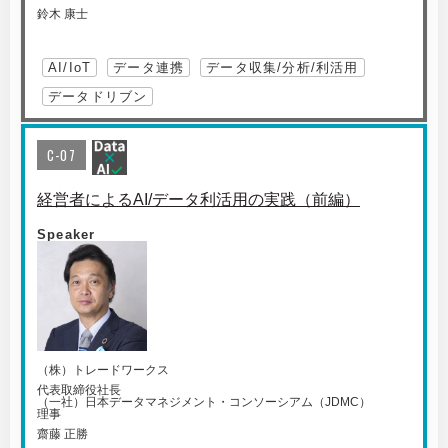
鈴木 康士
AI/IoT
データ連携
データ収集/分析/利活用
データドリブン
C-07
経営者によるAI/データ利活用の実践（前編）
Speaker
（株）トレードワークス
代表取締役社長
（一社）日本データマネジメント・コンソーシアム（JDMC）
理事
齋藤 正勝