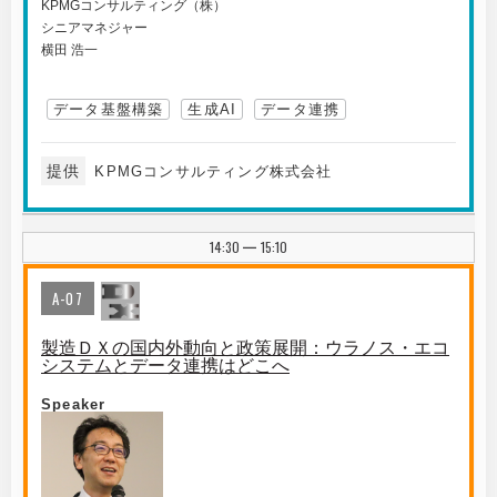
KPMGコンサルティング（株）
シニアマネジャー
横田 浩一
データ基盤構築
生成AI
データ連携
提供
KPMGコンサルティング株式会社
14:30
15:10
|
A-07
製造ＤＸの国内外動向と政策展開：ウラノス・エコ
システムとデータ連携はどこへ
Speaker