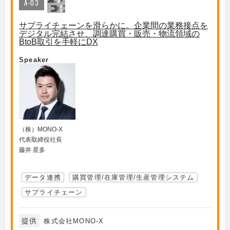
A-03
サプライチェーンを滑らかに。企業間の業務接点を
デジタル完結させ、調達購買・販売・物流領域の
BtoB取引を手軽にDX
Speaker
（株）MONO-X
代表取締役社長
藤井 星多
データ連携
購買管理/在庫管理/生産管理システム
サプライチェーン
提供
株式会社MONO-X