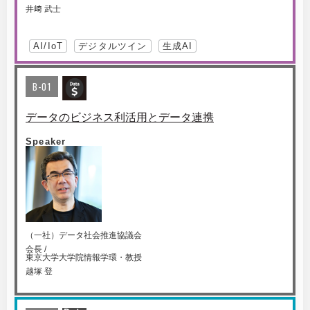
井﨑 武士
AI/IoT
デジタルツイン
生成AI
B-01
データのビジネス利活用とデータ連携
Speaker
（一社）データ社会推進協議会
会長 /
東京大学大学院情報学環・教授
越塚 登