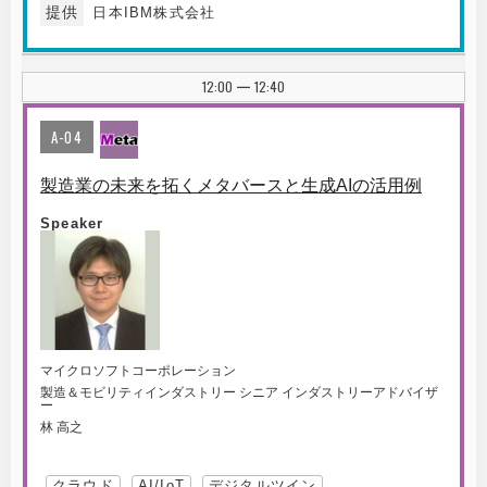
提供
日本IBM株式会社
12:00
12:40
|
A-04
製造業の未来を拓くメタバースと生成AIの活用例
Speaker
マイクロソフトコーポレーション
製造＆モビリティインダストリー シニア インダストリーアドバイザ
ー
林 高之
クラウド
AI/IoT
デジタルツイン