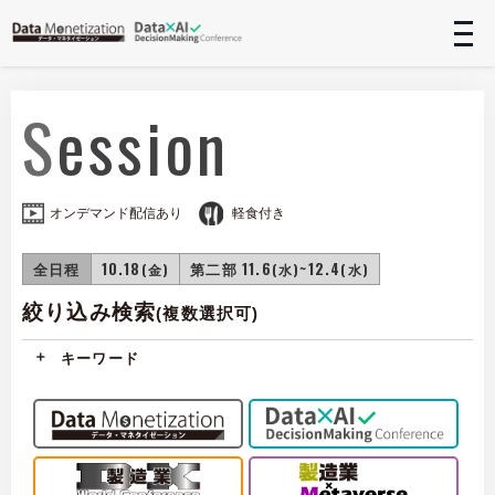
t
n
Session
オンデマンド配信あり
軽食付き
全日程
10.18
第二部 11.6
~12.4
(金)
(水)
(水)
絞り込み検索
(複数選択可)
キーワード