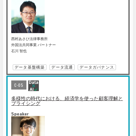
西村あさひ法律事務所
外国法共同事業 パートナー
石川 智也
データ基盤構築
データ流通
データガバナンス
C-05
多様性の時代における、経済学を使った顧客理解と
プライシング
Speaker