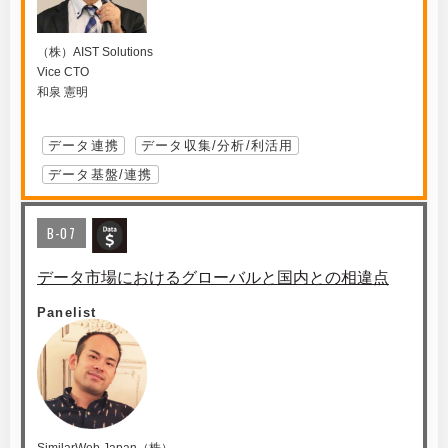
（株）AIST Solutions
Vice CTO
和泉 憲明
データ連携
データ収集/分析/利活用
データ基盤/連携
B-07
データ市場におけるグローバルと国内との相違点
Panelist