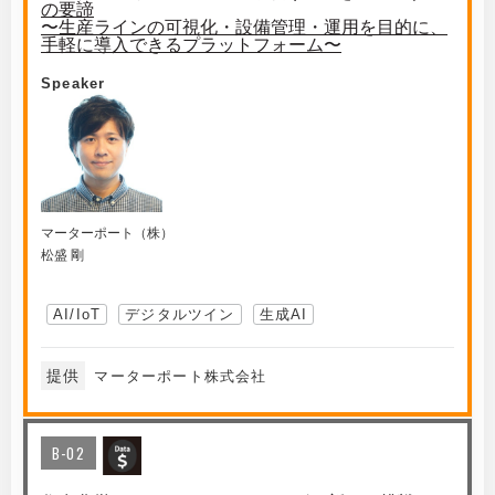
の要諦
〜生産ラインの可視化・設備管理・運用を目的に、
手軽に導入できるプラットフォーム〜
Speaker
マーターポート（株）
松盛 剛
AI/IoT
デジタルツイン
生成AI
提供
マーターポート株式会社
B-02