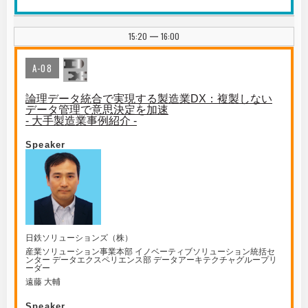
15:20
16:00
|
A-08
論理データ統合で実現する製造業DX：複製しない
データ管理で意思決定を加速
- 大手製造業事例紹介 -
Speaker
日鉄ソリューションズ（株）
産業ソリューション事業本部 イノベーティブソリューション統括セ
ンター データエクスペリエンス部 データアーキテクチャグループリ
ーダー
遠藤 大輔
Speaker