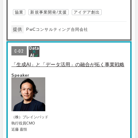
協業
新規事業開発/支援
アイデア創出
提供
PwCコンサルティング合同会社
C-02
「生成AI」と「データ活用」の融合が拓く事業戦略
Speaker
（株）ブレインパッド
執行役員CMO
近藤 嘉恒