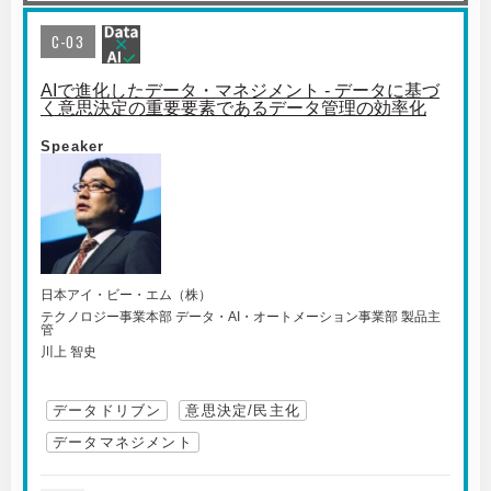
C-03
AIで進化したデータ・マネジメント - データに基づ
く意思決定の重要要素であるデータ管理の効率化
Speaker
日本アイ・ビー・エム（株）
テクノロジー事業本部 データ・AI・オートメーション事業部 製品主
管
川上 智史
データドリブン
意思決定/民主化
データマネジメント