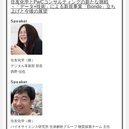
住友化学とPwCコンサルティングの新たな挑戦
－「データ×技術」による新規事業「Biondo」立ち
上げと今後の展望
Speaker
住友化学（株）
デジタル革新部 部長
西野 信也
Speaker
住友化学（株）
バイオサイエンス研究所 生体解析グループ 物質探索チーム 主任