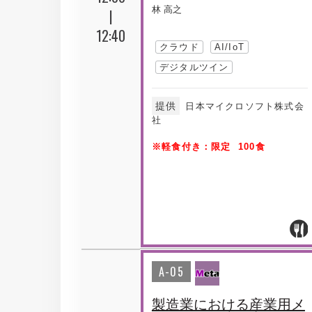
林 高之
|
12:40
クラウド
AI/IoT
デジタルツイン
提供
日本マイクロソフト株式会
社
※軽食付き：限定 100食
A-05
製造業における産業用メ