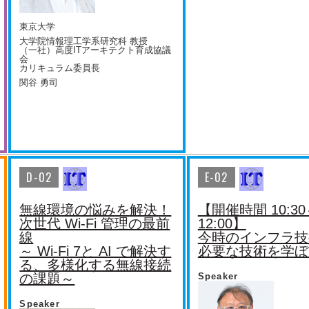
東京大学
大学院情報理工学系研究科 教授
（一社）高度ITアーキテクト育成協議
会
カリキュラム委員長
関谷 勇司
D-02
E-02
無線環境の悩みを解決！
【開催時間 10:3
次世代 Wi-Fi 管理の最前
12:00】
線
今時のインフラ技
～ Wi-Fi 7と AI で解決す
必要な技術を学ぼ
る、多様化する無線接続
の課題～
Speaker
Speaker