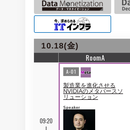
10.18(金)
RoomA
A-01
製造業を進化させる
NVIDIAのメタバースソ
リューション
Speaker
09:20
|