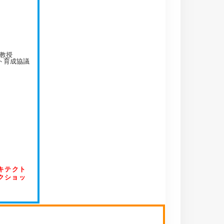
教授
ト育成協議
キテクト
クショッ