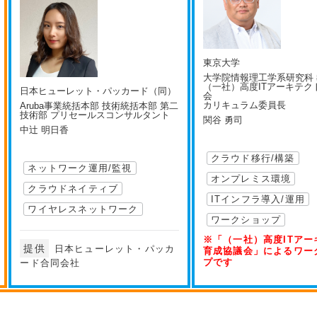
東京大学
大学院情報理工学系研究科 
（一社）高度ITアーキテク
日本ヒューレット・パッカード（同）
会
カリキュラム委員長
Aruba事業統括本部 技術統括本部 第二
技術部 プリセールスコンサルタント
関谷 勇司
中辻 明日香
クラウド移行/構築
ネットワーク運用/監視
オンプレミス環境
クラウドネイティブ
ITインフラ導入/運用
ワイヤレスネットワーク
ワークショップ
※「（一社）高度ITアー
提供
日本ヒューレット・パッカ
育成協議会」によるワー
プです
ード合同会社