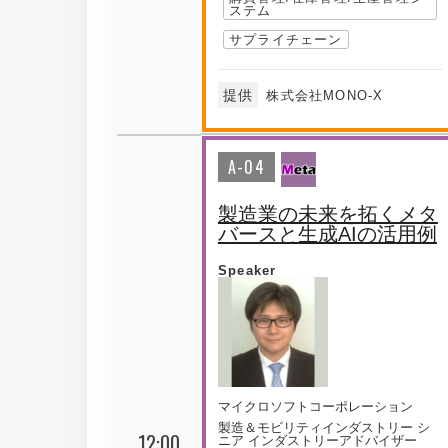
ステム
サプライチェーン
提供
株式会社MONO-X
A-04
製造業の未来を拓くメタ
バースと生成AIの活用例
Speaker
マイクロソフトコーポレーション
製造＆モビリティインダストリー シ
12:00
ニア インダストリーアドバイザー