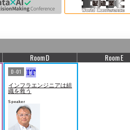
RoomD
RoomE
D-01
インフラエンジニアは組
織を救う
Speaker