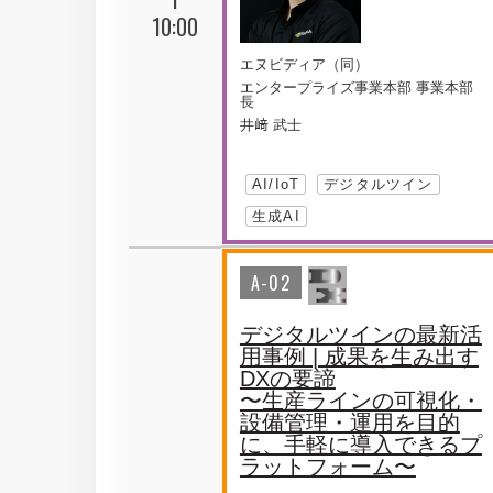
10:00
エヌビディア（同）
エンタープライズ事業本部 事業本部
長
井﨑 武士
AI/IoT
デジタルツイン
生成AI
A-02
デジタルツインの最新活
用事例 | 成果を生み出す
DXの要諦
〜生産ラインの可視化・
設備管理・運用を目的
に、手軽に導入できるプ
ラットフォーム〜