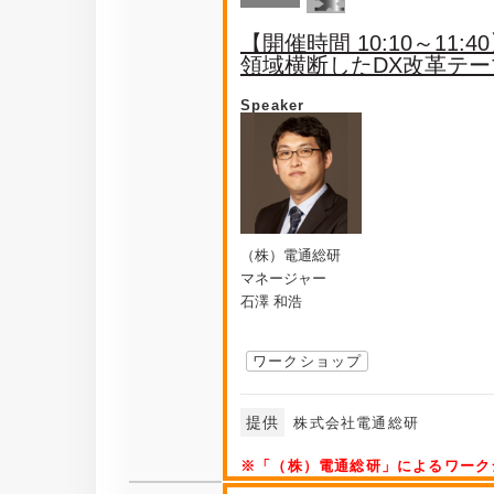
【開催時間 10:10～11:4
領域横断したDX改革テ
Speaker
（株）電通総研
マネージャー
石澤 和浩
ワークショップ
提供
株式会社電通総研
※「（株）電通総研」によるワーク