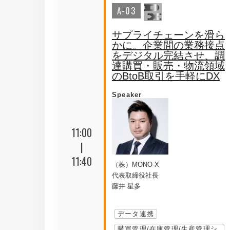
A-03
サプライチェーンを滑ら
かに。企業間の業務接点
をデジタル完結させ、調
達購買・販売・物流領域
のBtoB取引を手軽にDX
Speaker
11:00
|
11:40
（株）MONO-X
代表取締役社長
藤井 星多
データ連携
購買管理/在庫管理/生産管理シ