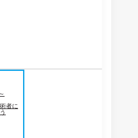
0～
術者に
う