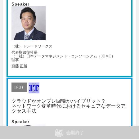
Speaker
（株）トレードワークス
代表取締役社長
（一社）日本データマネジメント・コンソーシアム（JDMC）
理事
齋藤 正勝
D-07
クラウドかオンプレ回帰かハイブリット？
ネットワーク変革時代におけるセキュアなデータア
クセス手法
Speaker
会期終了