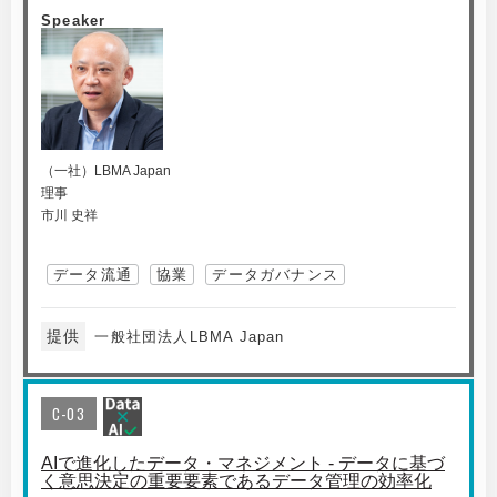
Speaker
（一社）LBMA Japan
理事
市川 史祥
データ流通
協業
データガバナンス
提供
一般社団法人LBMA Japan
C-03
AIで進化したデータ・マネジメント - データに基づ
く意思決定の重要要素であるデータ管理の効率化