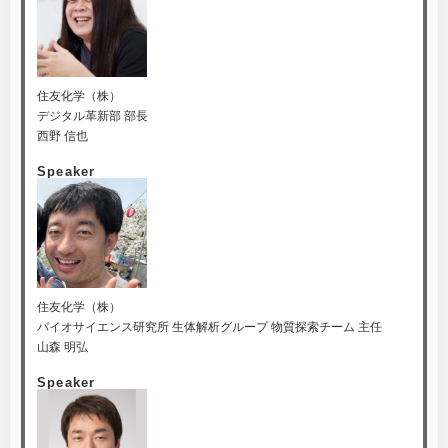
住友化学（株）
デジタル革新部 部長
西野 信也
Speaker
住友化学（株）
バイオサイエンス研究所 生体解析グループ 物質探索チーム 主任
山森 明弘
Speaker