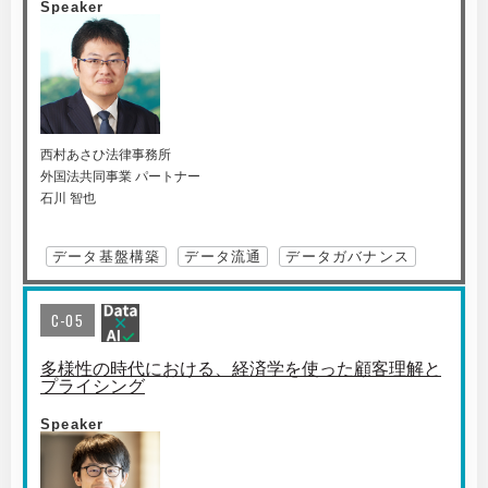
Speaker
西村あさひ法律事務所
外国法共同事業 パートナー
石川 智也
データ基盤構築
データ流通
データガバナンス
C-05
多様性の時代における、経済学を使った顧客理解と
プライシング
Speaker