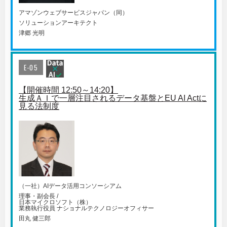
アマゾンウェブサービスジャパン（同）
ソリューションアーキテクト
津郷 光明
E-05
【開催時間 12:50～14:20】
生成ＡＩで一層注目されるデータ基盤とEU AI Actに
見る法制度
（一社）AIデータ活用コンソーシアム
理事・副会長 /
日本マイクロソフト（株）
業務執行役員 ナショナルテクノロジーオフィサー
田丸 健三郎