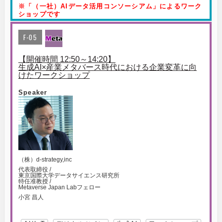
※「（一社）AIデータ活用コンソーシアム」によるワーク
ショップです
F-05
【開催時間 12:50～14:20】
生成AI×産業メタバース時代における企業変革に向
けたワークショップ
Speaker
（株）d-strategy,inc
代表取締役 /
東京国際大学データサイエンス研究所
特任准教授 /
Metaverse Japan Labフェロー
小宮 昌人