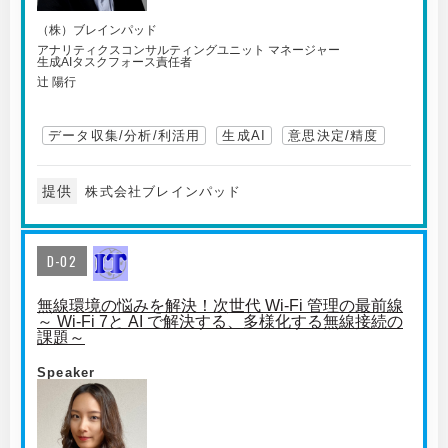
（株）ブレインパッド
アナリティクスコンサルティングユニット マネージャー
生成AIタスクフォース責任者
辻 陽行
データ収集/分析/利活用
生成AI
意思決定/精度
提供
株式会社ブレインパッド
D-02
無線環境の悩みを解決！次世代 Wi-Fi 管理の最前線
～ Wi-Fi 7と AI で解決する、多様化する無線接続の
課題～
Speaker