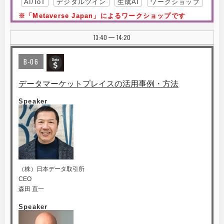
AI/IoT
デジタルツイン
生成AI
ワークショップ
※「Metaverse Japan」によるワークショップです
13:40
14:20
|
B-06
データマーケットプレイスの活用事例・方法
Speaker
（株）日本データ取引所
CEO
森田 直一
Speaker