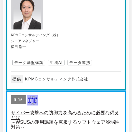
KPMGコンサルティング（株）
シニアマネジャー
横田 浩一
データ基盤構築
生成AI
データ連携
提供
KPMGコンサルティング株式会社
D-06
サイバー攻撃への防御力を高めるために必要な備え
とは
～WSUSの運用課題を克服するソフトウェア脆弱性
対策～