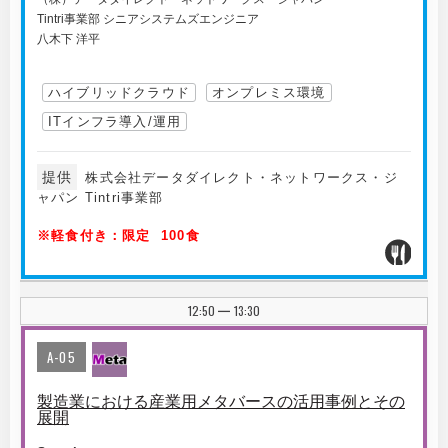
Tintri事業部 シニアシステムズエンジニア
八木下 洋平
ハイブリッドクラウド
オンプレミス環境
ITインフラ導入/運用
提供
株式会社データダイレクト・ネットワークス・ジ
ャパン Tintri事業部
※軽食付き：限定 100食
12:50
13:30
|
A-05
製造業における産業用メタバースの活用事例とその
展開