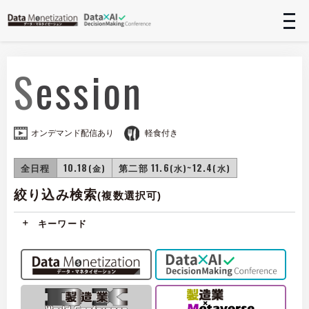
t
n
Session
オンデマンド配信あり
軽食付き
全日程
10.18
第二部 11.6
~12.4
(金)
(水)
(水)
絞り込み検索
(複数選択可)
キーワード