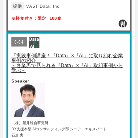
提供
VAST Data, Inc.
※軽食付き：限定 100食
C-04
「実践事例講座！『Data』×『AI』に取り組む企業
事例の紹介」
～各業界で見られる『Data』×『AI』取組事例から
学ぶ～
Speaker
（株）船井総合研究所
DX支援本部 AIコンサルティング部 シニア・エキスパート
石倉 実