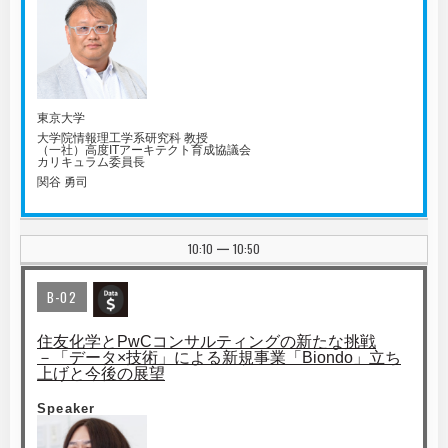
東京大学
大学院情報理工学系研究科 教授
（一社）高度ITアーキテクト育成協議会
カリキュラム委員長
関谷 勇司
10:10
10:50
|
B-02
住友化学とPwCコンサルティングの新たな挑戦
－「データ×技術」による新規事業「Biondo」立ち
上げと今後の展望
Speaker