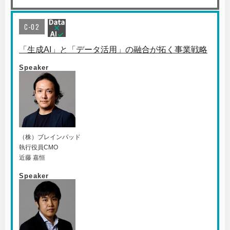
C-02
「生成AI」と「データ活用」の融合が拓く事業戦略
Speaker
（株）ブレインパッド
執行役員CMO
近藤 嘉恒
Speaker