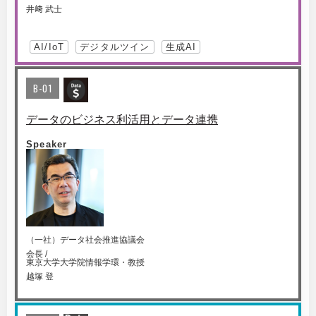
井﨑 武士
AI/IoT
デジタルツイン
生成AI
B-01
データのビジネス利活用とデータ連携
Speaker
（一社）データ社会推進協議会
会長 /
東京大学大学院情報学環・教授
越塚 登