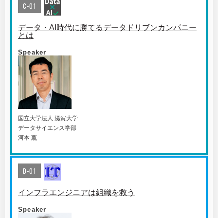
C-01
データ・AI時代に勝てるデータドリブンカンパニー
とは
Speaker
国⽴⼤学法⼈ 滋賀⼤学
データサイエンス学部
河本 薫
D-01
インフラエンジニアは組織を救う
Speaker