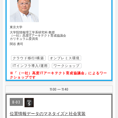
東京大学
大学院情報理工学系研究科 教授
（一社）高度ITアーキテクト育成協議会
カリキュラム委員長
関谷 勇司
クラウド移行/構築
オンプレミス環境
ITインフラ導入/運用
ワークショップ
※「（一社）高度ITアーキテクト育成協議会」によるワー
クショップです
11:00
11:40
|
B-03
位置情報データのマネタイズと社会実装