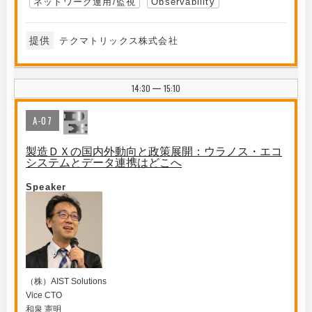
ネットワーク運用/監視
Observability
提供
テクマトリックス株式会社
14:30
15:10
|
A-07
製造ＤＸの国内外動向と政策展開：ウラノス・エコ
システムとデータ連携はどこへ
Speaker
（株）AIST Solutions
Vice CTO
和泉 憲明