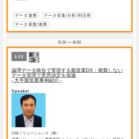
データ連携
データ収集/分析/利活用
データ基盤/連携
15:20
16:00
|
A-08
論理データ統合で実現する製造業DX：複製しない
データ管理で意思決定を加速
- 大手製造業事例紹介 -
Speaker
日鉄ソリューションズ（株）