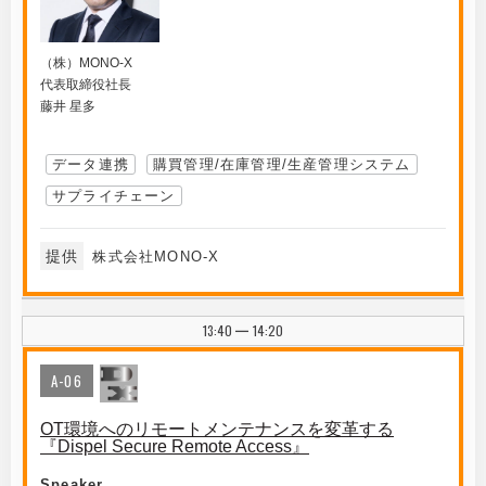
（株）MONO-X
代表取締役社長
藤井 星多
データ連携
購買管理/在庫管理/生産管理システム
サプライチェーン
提供
株式会社MONO-X
13:40
14:20
|
A-06
OT環境へのリモートメンテナンスを変革する
『Dispel Secure Remote Access』
Speaker