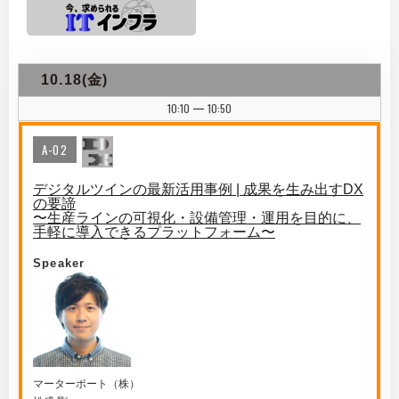
10.18(金)
10:10
10:50
|
A-02
デジタルツインの最新活用事例 | 成果を生み出すDX
の要諦
〜生産ラインの可視化・設備管理・運用を目的に、
手軽に導入できるプラットフォーム〜
Speaker
マーターポート（株）