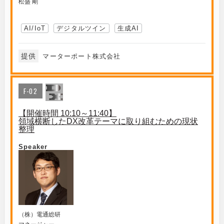
松盛 剛
AI/IoT
デジタルツイン
生成AI
提供
マーターポート株式会社
F-02
【開催時間 10:10～11:40】
領域横断したDX改革テーマに取り組むための現状
整理
Speaker
（株）電通総研