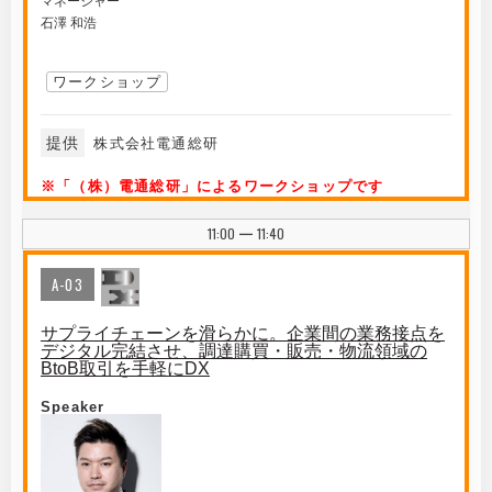
マネージャー
石澤 和浩
ワークショップ
提供
株式会社電通総研
※「（株）電通総研」によるワークショップです
11:00
11:40
|
A-03
サプライチェーンを滑らかに。企業間の業務接点を
デジタル完結させ、調達購買・販売・物流領域の
BtoB取引を手軽にDX
Speaker