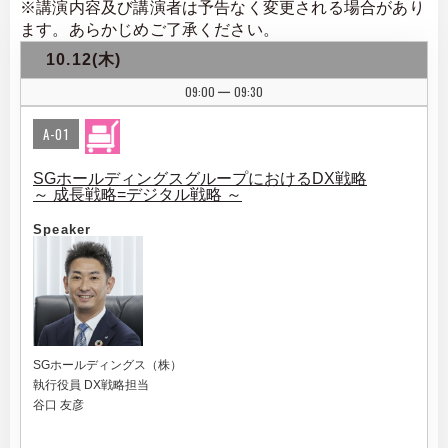
※講演内容及び講演者は予告なく変更される場合があり
ます。あらかじめご了承ください。
10.12(木)
09:00
09:30
|
A-01
SGホールディングスグループにおけるDX戦略
～ 成長戦略=デジタル戦略 ～
Speaker
SGホールディングス（株）
執行役員 DX戦略担当
谷口 友彦