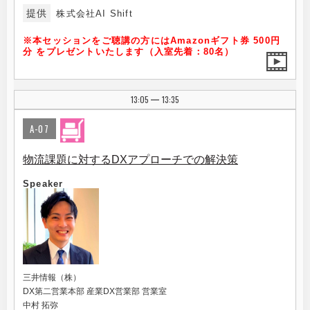
提供
株式会社AI Shift
※本セッションをご聴講の方にはAmazonギフト券 500円
分 をプレゼントいたします（入室先着：80名）
13:05
13:35
|
A-07
物流課題に対するDXアプローチでの解決策
Speaker
三井情報（株）
DX第二営業本部 産業DX営業部 営業室
中村 拓弥