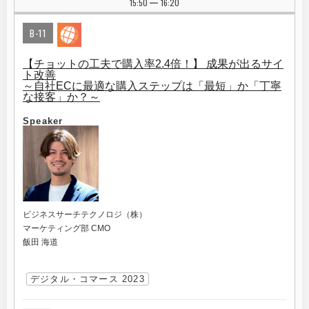
15:50
16:20
|
B-11
【チョットの工夫で購入率2.4倍！】 成果が出るサイ
ト改善
～自社ECに最適な購入ステップは「最短」か「丁寧
な接客」か？～
Speaker
ビジネスサーチテクノロジ（株）
マーケティング部 CMO
飯田 海道
デジタル・コマース 2023