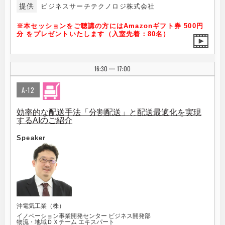
提供
ビジネスサーチテクノロジ株式会社
※本セッションをご聴講の方にはAmazonギフト券 500円
分 をプレゼントいたします（入室先着：80名）
16:30
17:00
|
A-12
効率的な配送手法「分割配送」と配送最適化を実現
するAIのご紹介
Speaker
沖電気工業（株）
イノベーション事業開発センター ビジネス開発部
物流・地域ＤＸチーム エキスパート