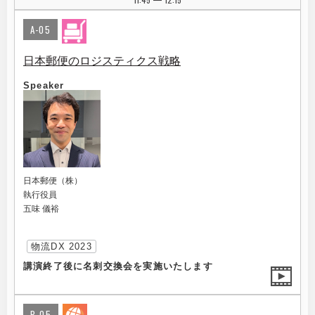
|
A-05
日本郵便のロジスティクス戦略
Speaker
日本郵便（株）
執行役員
五味 儀裕
物流DX 2023
講演終了後に名刺交換会を実施いたします
B-05