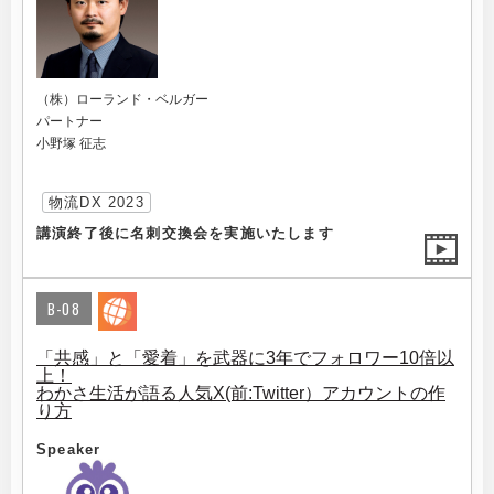
（株）ローランド・ベルガー
パートナー
小野塚 征志
物流DX 2023
講演終了後に名刺交換会を実施いたします
B-08
「共感」と「愛着」を武器に3年でフォロワー10倍以
上！
わかさ生活が語る人気X(前:Twitter）アカウントの作
り方
Speaker