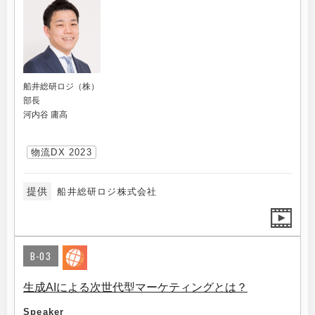
船井総研ロジ（株）
部長
河内谷 庸高
物流DX 2023
提供
船井総研ロジ株式会社
B-03
生成AIによる次世代型マーケティングとは？
Speaker