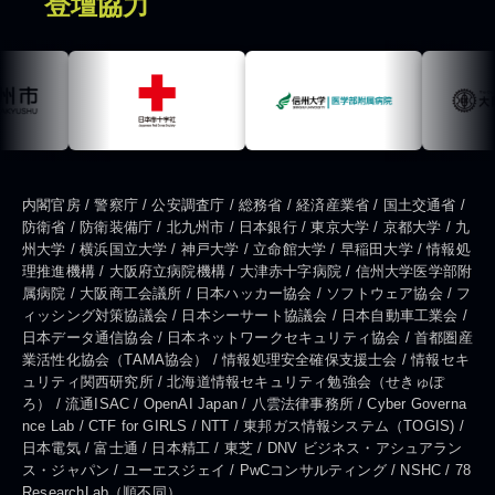
登壇協力
内閣官房 / 警察庁 / 公安調査庁 / 総務省 / 経済産業省 / 国土交通省 /
防衛省 / 防衛装備庁 / 北九州市 / 日本銀行 / 東京大学 / 京都大学 / 九
州大学 / 横浜国立大学 / 神戸大学 / 立命館大学 / 早稲田大学 / 情報処
理推進機構 / 大阪府立病院機構 / 大津赤十字病院 / 信州大学医学部附
属病院 / 大阪商工会議所 / 日本ハッカー協会 / ソフトウェア協会 / フ
ィッシング対策協議会 / 日本シーサート協議会 / 日本自動車工業会 /
日本データ通信協会 / 日本ネットワークセキュリティ協会 / 首都圏産
業活性化協会（TAMA協会） / 情報処理安全確保支援士会 / 情報セキ
ュリティ関西研究所 / 北海道情報セキュリティ勉強会（せきゅぽ
ろ） / 流通ISAC / OpenAI Japan / 八雲法律事務所 / Cyber Governa
nce Lab / CTF for GIRLS / NTT / 東邦ガス情報システム（TOGIS) /
日本電気 / 富士通 / 日本精工 / 東芝 / DNV ビジネス・アシュアラン
ス・ジャパン / ユーエスジェイ / PwCコンサルティング / NSHC / 78
ResearchLab（順不同）