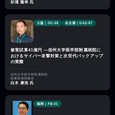
杉浦 隆幸 氏
大阪｜OC-08
名古屋｜GA2-07
被害試算41億円 ―信州大学医学部附属病院に
おけるサイバー攻撃対策と次世代バックアップ
の実際
信州大学医学部附属病院
医療情報戦略室
白木 康浩 氏
福岡｜FB-01