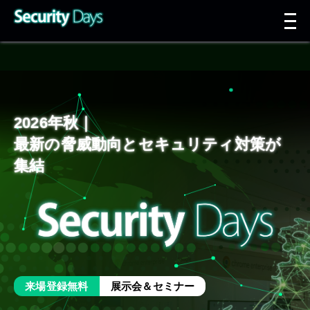
t
n
2026年秋｜
最新の脅威動向とセキュリティ対策が
集結
来場登録無料
展示会＆セミナー