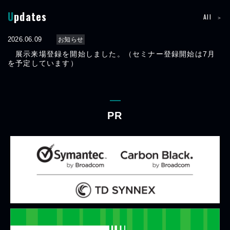
Updates
2026.07.13
東京
大阪
名古屋
福岡
北海道
お知らせ
All
セミナー登録を開始しました。
2026.06.09
お知らせ
展示来場登録を開始しました。（セミナー登録開始は7月
を予定しています）
2026.08.03
東京
大阪
名古屋
福岡
北海道
お知らせ
来場者キャンペーンページを公開しました。
PR