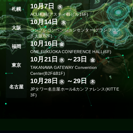
10月7日
水
札幌
ACU札幌(アスティ45ビル16F)
10月14日
水
大阪
コングレコンベンションセンター(グランフロン
ト大阪B2F)
10月16日
金
福岡
ONE FUKUOKA CONFERENCE HALL(6F)
10月21日
～23日
水
金
東京
TAKANAWA GATEWAY Convention
Center(B2F&B1F)
10月28日
～29日
水
木
名古屋
JPタワー名古屋ホール&カンファレンス(KITTE
3F)