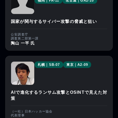
福岡｜FA-11
名古屋｜GA2-10
国家が関与するサイバー攻撃の脅威と狙い
公安調査庁
調査第二部第一課
陶山 一平 氏
札幌｜SB-07
東京｜A2-09
AIで進化するランサム攻撃とOSINTで見えた対
策
（一社）日本ハッカー協会
代表理事