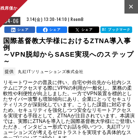
×
残席僅か
3.14(金) 13:30-14:10 | RoomB
B4-06
シェア
シェア
シェア
ブックマーク
国際基督教大学様におけるZTNA導入事
例
～VPN脱却からSASE実現へのステップ
～
提供
丸紅ITソリューションズ株式会社
リモートワークの普及に伴い、自宅や外出先から社内シス
テムにアクセスする際にVPNの利用が一般化し、業務の柔
軟性や利便性が向上しました。一方でVPN装置を標的とし
たサイバー攻撃も増加傾向にあり、企業にとってセキュリ
ティリスクが深刻化しています。こうした課題に対応する
ため、セキュリティを強化しつつ安全なリモートアクセス
を実現する手段として、ZTNAが注目されています。本講演
では、実際にZTNAを導入した国際基督教大学様にご登壇い
ただき、インタビュー形式でお話を伺いつつ、丸紅ITソリ
ューションズが考えるゼロトラストを実現する具体的なス
テップについてご紹介します。
