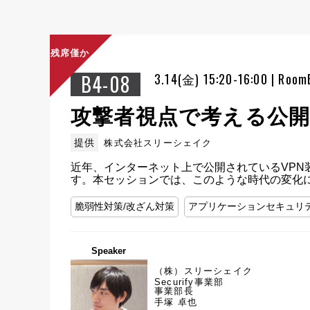
残席僅か
B4-08
3.14(金) 15:20-16:00 | Room
攻撃者視点で考える公
提供
株式会社スリーシェイク
近年、インターネット上で公開されているVP
す。本セッションでは、このような時代の変化
脆弱性対策/改ざん対策
アプリケーションセキュリ
Speaker
（株）スリーシェイク
Securify事業部
事業部長
手塚 卓也