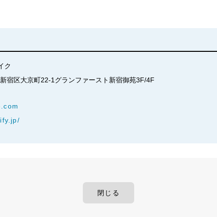
イク
京都新宿区大京町22-1グランファースト新宿御苑3F/4F
e.com
fy.jp/
閉じる