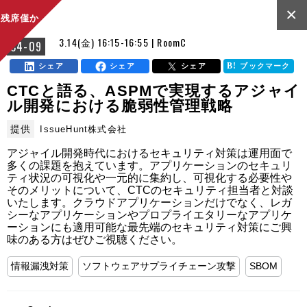
×
残席僅か
3.14(金) 16:15-16:55 | RoomC
C4-09
シェア
シェア
シェア
ブックマーク
CTCと語る、ASPMで実現するアジャイ
ル開発における脆弱性管理戦略
提供
IssueHunt株式会社
アジャイル開発時代におけるセキュリティ対策は運用面で
多くの課題を抱えています。アプリケーションのセキュリ
ティ状況の可視化や一元的に集約し、可視化する必要性や
そのメリットについて、CTCのセキュリティ担当者と対談
いたします。クラウドアプリケーションだけでなく、レガ
シーなアプリケーションやプロプライエタリーなアプリケ
ーションにも適用可能な最先端のセキュリティ対策にご興
味のある方はぜひご視聴ください。
情報漏洩対策
ソフトウェアサプライチェーン攻撃
SBOM