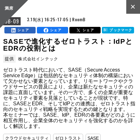
×
満席
3.19(水) 16:25-17:05 | RoomB
OB-09
シェア
シェア
シェア
ブックマーク
SASEで進化するゼロトラスト：IdPと
EDRの役割とは
提供
株式会社インテック
ゼロトラスト時代において、SASE（Secure Access 
Service Edge）は包括的なセキュリティ体制の構築におい
て欠かせない要素となっています。リモートワークやクラ
ウドサービスの普及により、企業は新たなセキュリティの
課題に直面しています。その一方で、多くの企業が重要な
セキュリティ要素を見落としていることが現状です。特
に、SASEとEDR、そしてIdPとの連携は、ゼロトラスト指
向のセキュリティ戦略を実現するための鍵となります。

本セミナーでは、SASE、IdP、EDRの各要素がどのように
相互作用し、企業全体のセキュリティを強化するのかを詳
しく解説します。
クラウドセキュリティ
ゼロトラスト
SASE