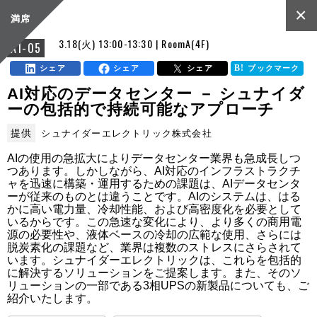
×
満席
3.18(火) 13:00-13:30 | RoomA(4F)
A1-05
シェア
シェア
シェア
ブックマーク
AI対応のデータセンター － シュナイダ
ーの包括的で持続可能なアプローチ
提供
シュナイダーエレクトリック株式会社
AIの使用の急拡大によりデータセンター業界も急成長しつ
つあります。しかしながら、AI対応のインフラストラクチ
ャを迅速に構築・運用するための課題は、AIデータセンタ
ーが従来のものとは違うことです。AIのシステムは、はる
かに高い電力量、冷却性能、および高密度化を必要として
いるからです。この急速な変化により、より多くの商用電
源の必要性や、液体ベースの冷却の広範な使用、さらには
脱炭素化の課題など、業界は複数のストレスにさらされて
います。シュナイダーエレクトリックは、これらを包括的
に解決するソリューションをご提案します。また、そのソ
リューションの一部である3相UPSの新製品についても、ご
紹介いたします。