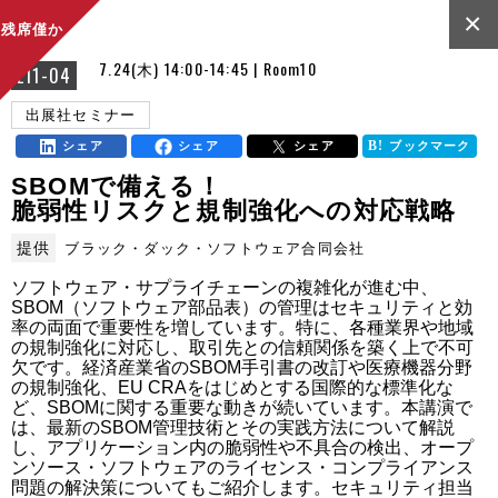
×
残席僅か
7.24(木) 14:00-14:45 | Room10
E11-04
出展社セミナー
シェア
シェア
シェア
ブックマーク
SBOMで備える！
脆弱性リスクと規制強化への対応戦略
提供
ブラック・ダック・ソフトウェア合同会社
ソフトウェア・サプライチェーンの複雑化が進む中、
SBOM（ソフトウェア部品表）の管理はセキュリティと効
率の両面で重要性を増しています。特に、各種業界や地域
の規制強化に対応し、取引先との信頼関係を築く上で不可
欠です。経済産業省のSBOM手引書の改訂や医療機器分野
の規制強化、EU CRAをはじめとする国際的な標準化な
ど、SBOMに関する重要な動きが続いています。本講演で
は、最新のSBOM管理技術とその実践方法について解説
し、アプリケーション内の脆弱性や不具合の検出、オープ
ンソース・ソフトウェアのライセンス・コンプライアンス
問題の解決策についてもご紹介します。セキュリティ担当