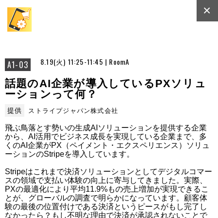
×
8.19(火) 11:25-11:45 | RoomA
A1-03
話題のAI企業が導入しているPXソリュ
ーションって何？
提供
ストライプジャパン株式会社
飛ぶ鳥落とす勢いの生成AIソリューションを提供する企業
から、AI活用でビジネス成長を実現している企業まで、多
くのAI企業がPX（ペイメント・エクスペリエンス）ソリュ
ーションのStripeを導入しています。

Stripeはこれまで決済ソリューションとしてデジタルコマー
スの領域で支払い体験の向上に寄与してきました。実際、
PXの最適化により平均11.9%もの売上増加が実現できるこ
とが、グローバルの調査で明らかになっています。顧客体
験の最後の位置付けである決済というピースがもし完了し
なかったら？もし不明な理由で決済が承認されないことで