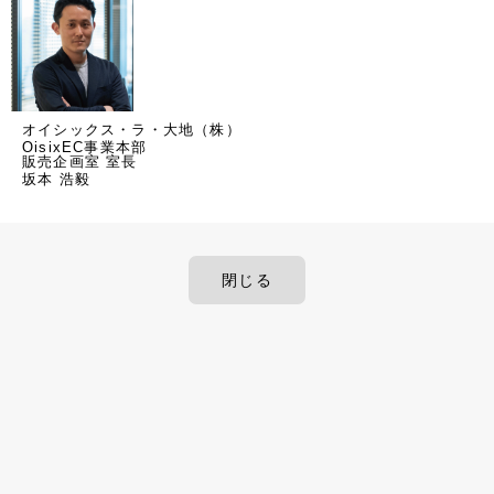
オイシックス・ラ・大地（株）
OisixEC事業本部
販売企画室 室長
坂本 浩毅
閉じる