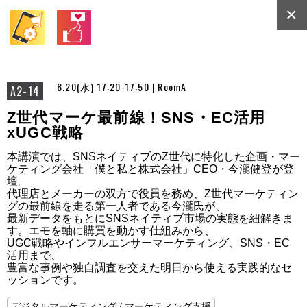
×
8.20(水) 17:20-17:50 | RoomA
A2-14
Z世代マーケ最前線！SNS・EC活用
xUGC戦略
本講演では、SNSネイティブのZ世代に特化した企画・マー
ケティング会社「僕と私と株式会社」CEO・今瀧健登が登
壇。

代理店とメーカーの双方で役員を務め、Z世代マーケティン
グの最前線を走る第一人者である今瀧氏が、

最新データをもとにSNSネイティブ市場の実態を紐解きま
す。エモを軸に購買を動かす仕組みから、

UGC戦略やインフルエンサーマーケティング、SNS・EC
活用まで、

豊富な事例や独自調査を交えた明日から使える実践的なセ
ッションです。
デジタルマーケティング / マーケティング支援