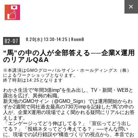
×
8.20(水) 13:30-14:25 | RoomB
B2-07
“馬”の中の人が全部答える──企業X運用
のリアルQ&A
※本講演はGMOグローバルサイン・ホールディングス（株）
によるワークショップとなります。
終了時刻は14:25となります
わかさ生活で“年間3億imp”を生み出し、TV・新聞・WEBと
露出を広げ、異例の転職。

新天地のGMOサイン（@GMO_Sign）では運用開始からわ
ずか2週間で同社過去最高の730万impを記録した“馬”の中の
人が、企業X運用の現場でよく聞かれる疑問にリアルにお答
えします。

「エンゲージってどう伸ばしてる？」「宣伝ってどう出し
てる？」「投稿ネタってどう考えてる？」──そんな問い
に、現場での試行錯誤や“構造づくり”の視点から、本音でお