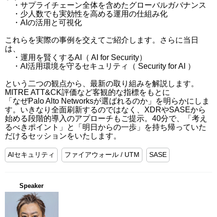
　・サプライチェーン全体を含めたグローバルガバナンス

　・少人数でも実効性を高める運用の仕組み化

　・AIの活用と可視化

これらを実際の事例を交えてご紹介します。さらに当日
は、

　・運用を賢くするAI（ AI for Security）

　・AI活用環境を守るセキュリティ（ Security for AI ）

という二つの観点から、最新の取り組みを解説します。
MITRE ATT&CK評価など客観的な指標をもとに

「なぜPalo Alto Networksが選ばれるのか」を明らかにしま
す。いきなり全面刷新するのではなく、XDRやSASEから
始める段階的導入のアプローチもご提示。40分で、「考え
るべきポイント」と「明日からの一歩」を持ち帰っていた
だけるセッションをいたします。
AIセキュリティ
ファイアウォール / UTM
SASE
Speaker