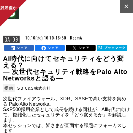
×
残席僅か
10.16(木) 16:10-16:50 | RoomA
GA-09
シェア
シェア
シェア
ブックマーク
AI時代に向けてセキュリティをどう変
える？
― 次世代セキュリティ戦略をPalo Alto
Networksと語る―
提供
SB C&S株式会社
次世代ファイアウォール、XDR、SASEで高い支持を集め
る Palo Alto Networks。

S&P500採用企業として成長を続ける同社が、AI時代に向け
て、複雑化したセキュリティを「どう変えるか」を解説し
ます。

本セッションでは、皆さまが直面する課題にフォーカスし
ます。
