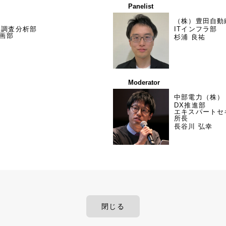
Panelist
（株）豊田自動
ー調査分析部
ITインフラ部
企画部
杉浦 良祐
Moderator
中部電力（株）
DX推進部
エキスパートセ
所長
長谷川 弘幸
閉じる