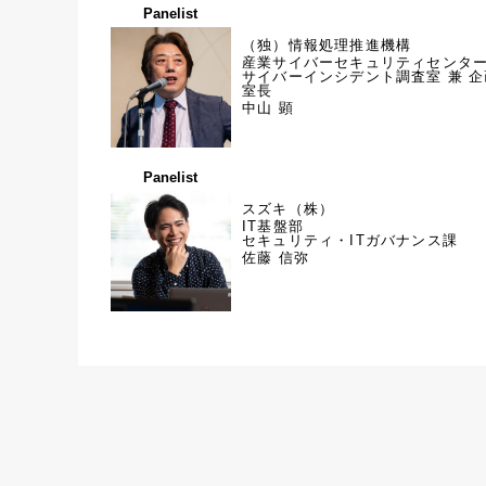
Panelist
（独）情報処理推進機構
産業サイバーセキュリティセンタ
サイバーインシデント調査室 兼 
室長
中山 顕
Panelist
スズキ（株）
IT基盤部
セキュリティ・ITガバナンス課
佐藤 信弥