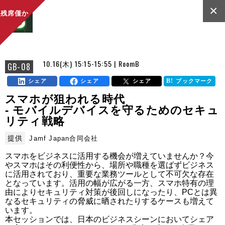
×
残席僅か
10.16(木) 15:15-15:55 | RoomB
GB-08
シェア
シェア
シェア
ブックマーク
スマホが狙われる時代
- モバイルデバイスを守るためのセキュ
リティ戦略
提供
Jamf Japan合同会社
スマホをビジネスに活用する機会が増えていませんか？今
やスマホはその利便性から、場所や職種を選ばずビジネス
に活用されており、重要な業務ツールとして不可欠な存在
となっています。活用の幅が広がる一方、スマホ特有の理
由によりセキュリティ対策が後回しになったり、PCとは異
なるセキュリティの脅威に晒されたりするケースも増えて
います。

本セッションでは、日本のビジネスシーンにおいてシェア