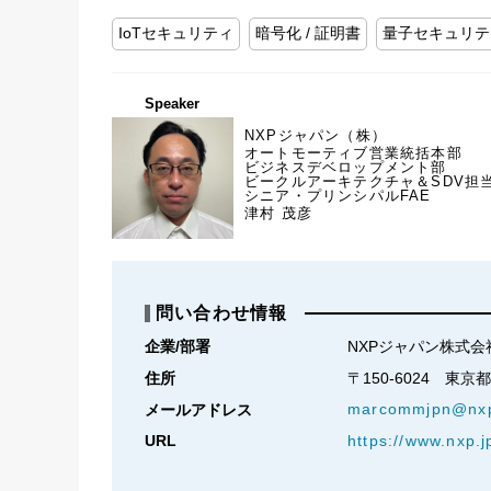
IoTセキュリティ
暗号化 / 証明書
量子セキュリテ
Speaker
NXPジャパン（株）
オートモーティブ営業統括本部
ビジネスデベロップメント部
ビークルアーキテクチャ＆SDV担
シニア・プリンシパルFAE
津村 茂彦
問い合わせ情報
企業/部署
NXPジャパン株式会
住所
〒150-6024　東
marcommjpn@nx
メールアドレス
URL
https://www.nxp.j