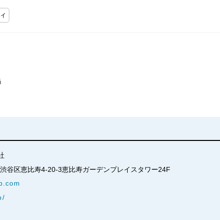
ィ
当
社
京都渋谷区恵比寿4-20-3恵比寿ガーデンプレイスタワー24F
p.com
p/