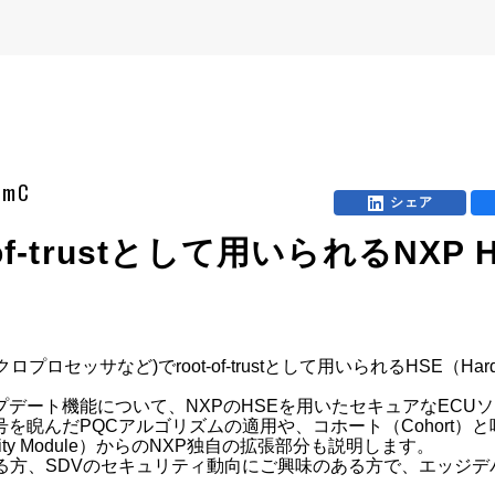
oomC
シェア
f-trustとして用いられるNXP H
セッサなど)でroot-of-trustとして用いられるHSE（Hardwa
プデート機能について、NXPのHSEを用いたセキュアなECU
を睨んだPQCアルゴリズムの適用や、コホート（Cohort）
rity Module）からのNXP独自の拡張部分も説明します。

る方、SDVのセキュリティ動向にご興味のある方で、エッジデ