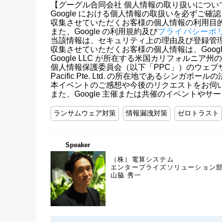
【グーグル合同会社 個人情報の取り扱いについて
Google における個人情報の取扱いを必ずご確認
収集させていただくお客様の個人情報の利用目的
また、Google の利用規約及び
プライバシーポ
当該情報は、セキュリティ上の理由及び登録管
収集させていただくお客様の個人情報は、Google LLC お
Google LLC が所在する米国カリフォルニア
個人情報保護委員会（以下「PPC」）のウェブ
Pacific Pte. Ltd. の所在地であるシンガポ
本イベントのご感想や今後のリクエストをお伺い
また、Google 主催または共催のイベント
ランサムウェア対策
情報漏洩対策
ゼロトラスト
Speaker
（株）電算システム
エンタープライズソリューション
山脇 秀一