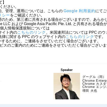
】

ください。

、管理、運用については、こちらの 
Google 利用規約
にてご
リシー
をご確認ください。

理のため、第三者に共有される場合がございますので、あらかじ
よび Google Asia Pacific Pte. Ltd. と共有される場
州の個人情報保護規制については

サイト内の
こちらのリンク
、米国連邦法については PPC の
ールの法律に関する PPC のウェブサイト内の
こちらのリンク
です。

するために、ご連絡をさせていただく場合がございます。

やサービスのご案内のためにご連絡をさせていただく場合がござい
Speaker
グーグル（同）
部
Chrome Ente
Chrome カ
Chrome エン
増田 大也